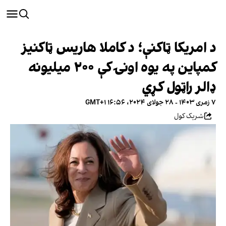
د امریکا ټاکنې؛ د کاملا هاریس ټاکنیز
کمپاین په یوه اونۍ کې ۲۰۰ میلیونه
ډالر راټول کړي
۷ زمری ۱۴۰۳ - ۲۸ جولای ۲۰۲۴، ۱۶:۵۶ GMT+۱
شریک کول