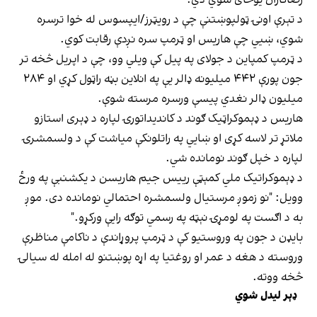
د تېرې اونۍ ټولپوښتنې چې د رویټرز/ایپسوس له خوا ترسره
شوي، ښیي چې هاریس او ټرمپ سره نږدې رقابت کوي.
د ټرمپ کمپاین د جولای په پیل کې ویلي وو، چې د اپریل څخه تر
جون پورې ۴۴۲ میلیونه ډالر یې په انلاین بڼه راټول کړي او ۲۸۴
میلیون ډالر نغدي پیسې ورسره مرسته شوې.
هاریس د ډېموکراټیک ګوند د کاندیداتورۍ لپاره د ډېری استازو
ملاتړ تر لاسه کړی او ښايي په راتلونکې میاشت کې د ولسمشرۍ
لپاره د خپل ګوند نومانده شي.
د ډېموکراتیک ملي کمېټې رییس جیم هاریسن د یکشنبې په ورځ
وویل: "نو زموږ مرستیال ولسمشره احتمالي نومانده دی. موږ
به د اګست په لومړۍ نېټه په رسمي توګه رایې ورکړو."
بایډن د جون په وروستیو کې د ټرمپ پروړاندې د ناکامې مناظرې
وروسته د هغه د عمر او روغتیا په اړه پوښتنو له امله له سیالۍ
څخه ووته.
ډېر لیدل شوي