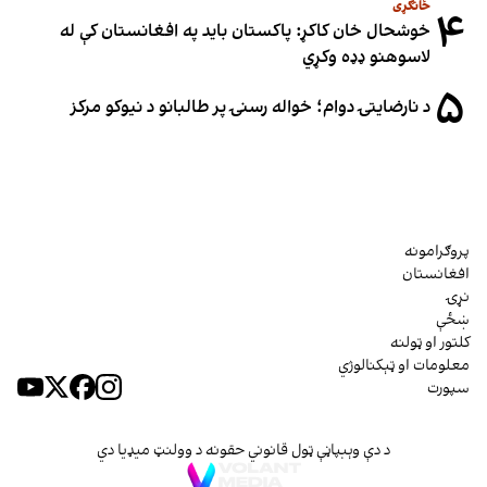
ځانګړی
۴
خوشحال خان کاکړ: پاکستان بايد په افغانستان کې له
لاسوهنو ډډه وکړي
۵
د نارضایتۍ دوام؛ خواله رسنۍ پر طالبانو د نیوکو مرکز
پروګرامونه
افغانستان
نړۍ
ښځې
کلتور او ټولنه
معلومات او ټېکنالوژي
سپورت
د دې وېبپاڼې ټول قانوني حقونه د وولنټ میډیا دي