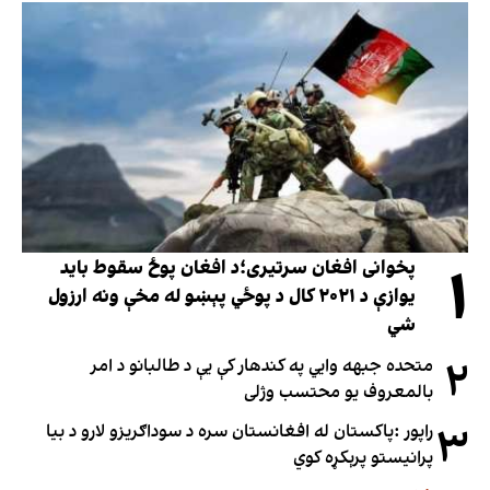
۱
پخوانی افغان سرتیری؛د افغان پوځ سقوط باید
یوازې د ۲۰۲۱ کال د پوځي پېښو له مخې ونه ارزول
شي
۲
متحده جبهه وايي په کندهار کې یې د طالبانو د امر
بالمعروف یو محتسب وژلی
۳
راپور :پاکستان له افغانستان سره د سوداګریزو لارو د بیا
پرانیستو پرېکړه کوي