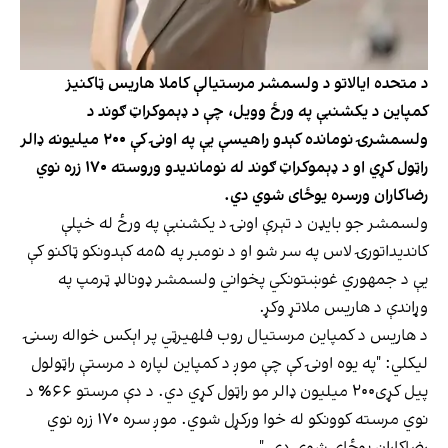
د متحده ایالاتو د ولسمشر مرستیالې کاملا هاریس ټاکنیز
کمپاین د یکشنبې په ورځ وویل، چې د ډېموکراټ ګوند د
ولسمشرۍ نومانده کېدو راهیسې یې په اونۍ کې ۲۰۰ میلیونه ډالر
راټول کړي او د ډېموکراټ ګوند له نوماندیدو وروسته ۱۷۰ زره نوي
رضاکاران ورسره یوځای شوي دي.
ولسمشر جو بایډن د تېرې اونۍ د یکشنبې په ورځ له خپلې
کاندیداتورۍ لاس په سر شو او د نومبر په ۵مه کېدونکو ټاکنو کې
یې د جمهوري غوښتونکي پخواني ولسمشر ډونالډ ټرمپ په
وړاندې د هاریس ملاتړ وکړ.
د هاریس د کمپاین مرستیال روب فلهیرټي پر اېکس خواله رسنۍ
لیکلي: "په یوه اونۍ کې چې موږ د کمپاین لپاره د مرستې راټولول
پیل کړی۲۰۰ میلیون ډالر مو راټول کړي دي. د دې مرستو ۶۶٪ د
نوي مرسته کوونکو له خوا ورکړل شوي. موږ سره ۱۷۰ زره نوي
رضاکاران یوځای شوي دي."