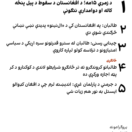
۱
د زمري ۱۵مه؛ د افغانستان د سقوط د پیل پنځه
کاله او دوامدارې ننګونې
۲
طالبان: په افغانستان کې د «ال‌نینو» پدیدې نښې نښانې
څرګندې شوې دي
۳
چینایي رسنۍ: طالبان له سترو قدرتونو سره اړیکې د سیاسي
امتیازونو د ترلاسه کولو لپاره کاروي
ځانګړی
۴
طالبانو کروندګرو ته تر ځانګړو شرایطو لاندې د کوکنارو د کر
پټه اجازه ورکړې ده
۵
د جرمني د پارلمان غړې: اندېښنه لرم چې د افغان کډوالو
ایستل به نور هم زیات شي
پروګرامونه