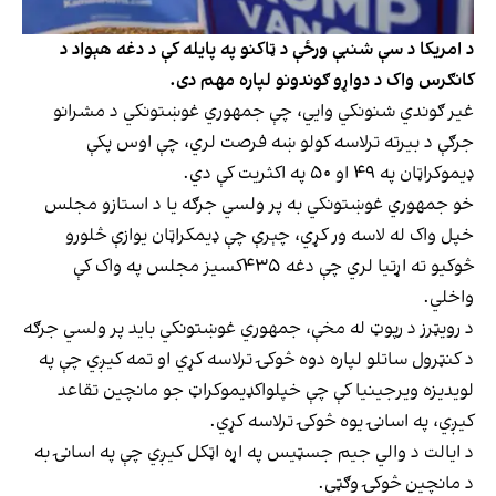
د امریکا د سې شنبې ورځې د ټاکنو په پایله کې د دغه هېواد د
کانګرس واک د دواړو ګوندونو لپاره مهم دی.
غیر ګوندي شنونکي وايي، چې جمهوري غوښتونکي د مشرانو
جرګې د بیرته ترلاسه کولو ښه فرصت لري، چې اوس پکې
ډیموکراټان په ۴۹ او ۵۰ په اکثریت کې دي.
خو جمهوري غوښتونکي به پر ولسي جرګه یا د استازو مجلس
خپل واک له لاسه ور کړي، چېرې چې ډیمکراټان یوازې څلورو
څوکیو ته اړتیا لري چې دغه ۴۳۵کسیز مجلس په واک کې
واخلي.
د رویټرز د رپوټ له مخې، جمهوري غوښتونکي باید پر ولسي جرګه
د کنټرول ساتلو لپاره دوه څوکۍ ترلاسه کړي او تمه کیږي چې په
لویدیزه ویرجینیا کې چې خپلواکډیموکراټ جو مانچین تقاعد
کیږي، په اسانۍ یوه څوکۍ ترلاسه کړي.
د ایالت د والي جیم جسټیس په اړه اټکل کیږي چې په اسانۍ به
د مانچین څوکۍ وګټي.