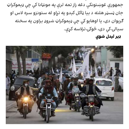
جمهوري غوښتونکي دغه راز تمه لري په مونټانا کې چې ډیموکراټ
جان ټسټر هلته د بیا ټاکل کېدو په تړاو له ستونزو سره لاس او
ګریوان دی، یا اوهایو کې چې ډیموکراټ شروډ براون په سخته
سیالۍ کې دی، څوکۍ ترلاسه کړي.
ډېر لیدل شوي