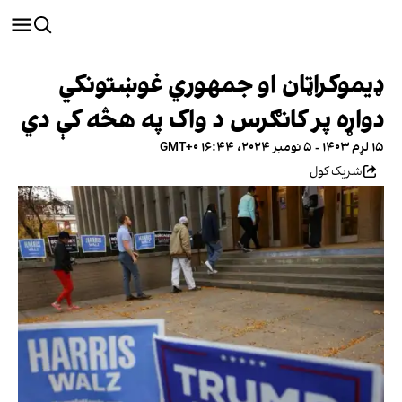
ډیموکراټان او جمهوري غوښتونکي
دواړه پر کانګرس د واک په هڅه کې دي
۱۵ لړم ۱۴۰۳ - ۵ نومبر ۲۰۲۴، ۱۶:۴۴ GMT+۰
شریک کول