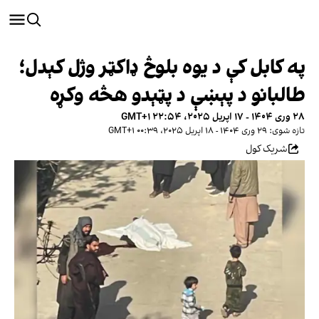
په کابل کې د یوه بلوڅ ډاکټر وژل کېدل؛
طالبانو د پېښې د پټېدو هڅه وکړه
۲۸ وری ۱۴۰۴ - ۱۷ اپریل ۲۰۲۵، ۲۲:۵۴ GMT+۱
تازه شوی: ۲۹ وری ۱۴۰۴ - ۱۸ اپریل ۲۰۲۵، ۰۰:۳۹ GMT+۱
شریک کول