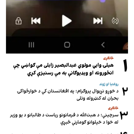
۱
ځانګړی
هیلۍ وایي مولوي عبدالبصیر زابلی مې ګواښي چې
انځورونه او ویډیوګانې به مې رسنیزې کړي
روغتیا او ژوند
۲
د خوړو نړیوال پروګرام: په افغانستان کې د خوارځواکۍ
بحران له کنټروله وتلی
ځانګړی
۳
سرچینې: د هبت‌الله د فرمانونو ریاست د طالبانو د یو وزیر
له خوا د خپلوانو ګومارنې څېړي