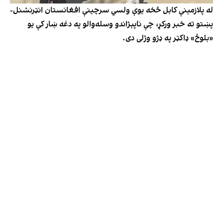
له پلازمېنې کابل څخه یوې ولسي سرچینې افغانستان انټرنشنل-
پښتو ته خبر ورکړ، چې ناپېژاندو وسله‌‌والو په دغه ښار کې یو
«بلوڅ» ډاکټر په ډژو وژلی دی.