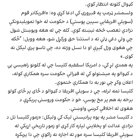
کډوال کلونه انتظار کوي.
ولسمشر ټرمپ په فبرورۍ کې ادعا کړې وه: «افریکانر قوم
(سوېلي افریقايي سپین پوستي) د حکومت له خوا تمویلېدونکي
نژادي تعصب څخه تېښته کوي. کله چې له هغه وپوښتل شول
چې ولې دغې ډلې ته د استثنا حق ورکړل شو، هغه وویل: “ځکه
چې هغوی وژل کېږي او دا نسل‌ وژنه ده، چې تاسو پرې لیکل نه
کوی.»
په همدې لړ کې، د امریکا اسقفیه کلیسا چې له کلونو راهیسې یې
د کډوالو په مېشتولو کې له فډرالي حکومت سره همکاري کوله،
اعلان وکړ چې نور به دا همکاري ختموي.
کلیسا تمه لرله، چې د سوېلي افریقا د کډوالو د ځای پر ځای کولو
برخه به هم پر مخ یوسي، خو د حکومت وروستۍ پریکړې د
هغوی له اخلاقي کرښې واوښتې.
د کلیسا مشر په یوه پرانیستي لیک کې ولیکل: «زموږ کلیسا تل د
نژادي عدالت او پخلاینې لپاره کار کړی او زموږ تاریخي اړیکې له
سوېلي افریقا کلیسا سره موږ ته اجازه نه راکوي چې دا پرېکړه