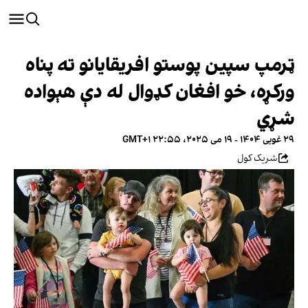
ټرمپ سپین پوستو افریقایانو ته پناه
ورکړه، خو افغان کډوال له دې هېواده
شړي
۲۹ غویی ۱۴۰۴ - ۱۹ می ۲۰۲۵، ۲۲:۵۵ GMT+۱
شریک کول