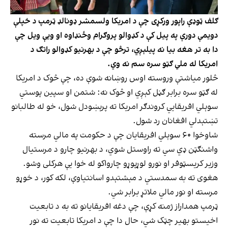
ګلف ټوډې راپور ورکړی چې د امریکا ولسمشر ډونالډ ټرمپ د خپلې
دویمې دورې په پیل کې د کډوالو پروګرام وځنډاوه او ویې ویل چې
دا به تر هغه بیا نه پیلېږي، ترڅو چې د بهرنیو کډوالو راتګ د
امریکا له ملي ګټو سره سم نه وي.
څلور میاشتې وروسته اوس روښانه شوې ده، چې څوک د امریکا
له ګټو سره برابر ګڼل کېږي او څوک نه: شتمن او سپین پوستي
سوېلي افریقايي کروندګر امریکا ته پرېښودل شول، خو له طالبانو
تښتېدلي افغانان رد شول.
شاوخوا ۶۰ سوېلي افریقایان چې د حکومت په مالي مرسته
واشنګټن ډي سي ته راوستل شوي، د بهرنیو چارو د مرستیال
وزیر کریسټوفر او نورو لوړپوړو چارواکو له خوا یې هرکلی وشو.
هغوی ته به سمدستي د مېشتېدو اسانتیاوې، لکه کور، د خوړو
مرسته او نور مالي ملاتړ برابر شي.
ټرمپ همداراز ژمنه کړې، چې دغه افریقایانو ته به د تابعیت
اخیستو بهیر چټک شي، حال دا چې د امریکا تابعیت ته نور