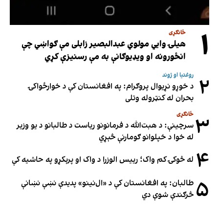
۱
ځانګړی
هیلۍ وایي مولوي عبدالبصیر زابلی مې ګواښي چې
انځورونه او ویډیوګانې به مې رسنیزې کړي
روغتیا او ژوند
۲
د خوړو نړیوال پروګرام: په افغانستان کې د خوارځواکۍ
بحران له کنټروله وتلی
ځانګړی
۳
سرچینې: د هبت‌الله د فرمانونو ریاست د طالبانو د یو وزیر
له خوا د خپلوانو ګومارنې څېړي
۴
له څوکۍ کم واک؛ رییس الوزرا د واک او پرېکړو په حاشیه کې
۵
طالبان: په افغانستان کې د «ال‌نینو» پدیدې نښې نښانې
څرګندې شوې دي