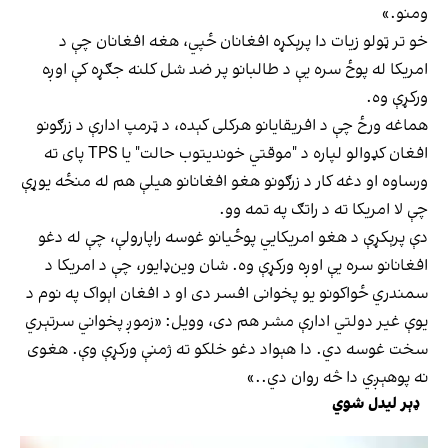
ومنو.»
خو تر ټولو زیات دا پرېکړه افغانان ځپي، هغه افغانان چې د
امریکا له پوځ سره یې د طالبانو پر ضد شل کلنه جګړه کې اوږه
ورکړې وه.
هماغه ورځ چې د افریقایانو هرکلی کېده، د ټرمپ ادارې د زرګونو
افغان کډوالو لپاره د "موقتي خوندیتوب حالت" یا TPS پای ته
ورساوه او دغه کار د زرګونو هغو افغانانو هیلې هم له منځه یوړې
چې لا امریکا ته د راتګ په تمه وو.
دې پرېکړې د هغو امریکایي پوځیانو غوسه راپارولې، چې له دغو
افغانانو سره یې اوږه ورکړې وه. شان وین‌ډایور، چې د امریکا د
سمندري ځواکونو یو پخوانی افسر دی او د افغان اېواک په نوم د
یوې غیر دولتي ادارې مشر هم دی، وویل: «زموږ پخواني سرتېري
سخت غوسه دي. دا هېواد دغو خلکو ته ژمنې ورکړې وې. هغوی
نه پوهېږي دا څه روان دي..»
ډېر لیدل شوي