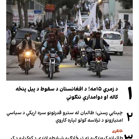
۱
د زمري ۱۵مه؛ د افغانستان د سقوط د پیل پنځه
کاله او دوامدارې ننګونې
۲
چینایي رسنۍ: طالبان له سترو قدرتونو سره اړیکې د سیاسي
امتیازونو د ترلاسه کولو لپاره کاروي
ځانګړی
طالبانو کروندګرو ته تر ځانګړو شرایطو لاندې د کوکنارو د کر