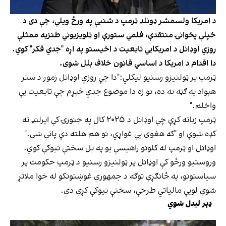
د امریکا ولسمشر ډونلډ ټرمپ د شنبې په ورځ ویلي، چې دی د
خپلې پخوانۍ منتقدې، فلمي ستورې او ټلویزیوني طنزیه ممثلې
روزي اوډانل د امریکایي تابعیت د اخیستو په اړه "جدي فکر" کوي.
دا اقدام د امریکا د اساسي قانون خلاف بلل شوی.
ټرمپ پر ټولنیزو رسنیو لیکلي:"دا چې روزي اوډانل زموږ د ستر
هېواد په ګټه نه ده، نو زه دا موضوع جدي څېړم چې تابعیت یې
واخلم."
ټرمپ زیاته کړې چې اوډانل د ۲۰۲۵ کال په جنورۍ کې ایرلنډ ته
کډه شوې او "که هغوی یې غواړي، نو هم هلته دې پاتې شي."
اوډانل او ټرمپ له کلونو راهیسې یو په بل سختې نیوکې کوي.
وروستیو ورځو کې اوډانل پر ټولنیزو رسنیو د ټرمپ حکومت پر
سیاستونو، په ځانګړې توګه د جمهوري غوښتونکو له خوا ملاتړ
شوې لویې مالیاتي طرحې، سختې نیوکې کړې دي.
ډېر لیدل شوي