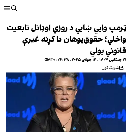
ټرمپ وايي ښايي د روزي اوډانل تابعیت
واخلي؛ حقوق‌پوهان دا کړنه غیرې
قانوني بولي
۲۱ چنگاښ ۱۴۰۴ - ۱۲ جولای ۲۰۲۵، ۲۲:۳۸ GMT+۱
شریک کول