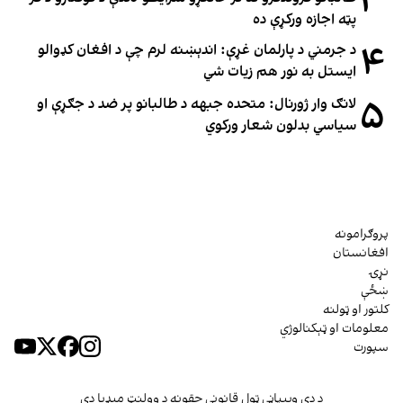
۳
پټه اجازه ورکړې ده
۴
د جرمني د پارلمان غړې: اندېښنه لرم چې د افغان کډوالو
ایستل به نور هم زیات شي
۵
لانګ وار ژورنال: متحده جبهه د طالبانو پر ضد د جګړې او
سیاسي بدلون شعار ورکوي
پروګرامونه
افغانستان
نړۍ
ښځې
کلتور او ټولنه
معلومات او ټېکنالوژي
سپورت
د دې وېبپاڼې ټول قانوني حقونه د وولنټ میډیا دي