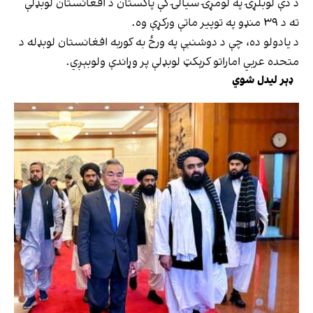
د دې لوبلړۍ په لومړۍ سیالۍ کې پاکستان د افغانستان لوبډلې
ته د ۳۹ منډو په توپیر ماتې ورکړې وه.
د یادولو ده، چې د دوشنبې په ورځ به کوربه افغانستان لوبډله د
متحده عربي اماراتو کرېکټ لوبډلې پر وړاندې ولوبېږي.
ډېر لیدل شوي