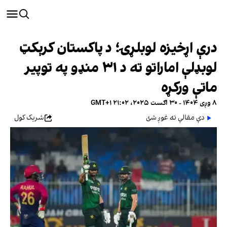
درې اړخیزه لوبلړۍ؛ د پاکستان کرېکټ
لوبډلې اماراتو ته د ۳۱ منډو په توپير
ماتې ورکړه
۸ وږی ۱۴۰۴ - ۳۰ اګست ۲۰۲۵، ۲۱:۰۲ GMT+۱
دې مقالې ته غوږ شئ
شریک کول