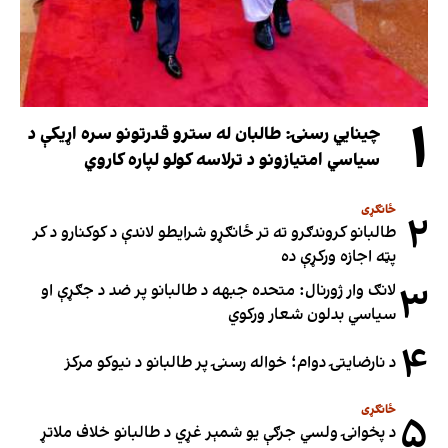
۱
چینایي رسنۍ: طالبان له سترو قدرتونو سره اړیکې د
سیاسي امتیازونو د ترلاسه کولو لپاره کاروي
ځانګړی
۲
طالبانو کروندګرو ته تر ځانګړو شرایطو لاندې د کوکنارو د کر
پټه اجازه ورکړې ده
۳
لانګ وار ژورنال: متحده جبهه د طالبانو پر ضد د جګړې او
سیاسي بدلون شعار ورکوي
۴
د نارضایتۍ دوام؛ خواله رسنۍ پر طالبانو د نیوکو مرکز
ځانګړی
۵
د پخوانۍ ولسي جرګې یو شمېر غړي د طالبانو خلاف ملاتړ