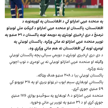
په متحده عربي اماراتو کې د افغانستان په کوربه‌توبه د
افغانستان، پاکستان او متحده عربي اماراتو د کرېکټ ملي لوبډلو
ترمنځ د درې اړخیزې لوبلړۍ په دویمه لوبه پاکستان د ۳۱ منډو په
توپير متحده عربي اماراتو ته ماتې ورکړه. پاکستان لوبډلې په
لومړۍ لوبه کې افغانستان ته هم ماتې ورکړې وه.
د دې درې اړخیزې لوبلړۍ د دویمې سیالۍ پچه پاکستان لوبډلې
وګټله او متحده عربي اماراتو لوبډلې ته یې لومړی د توپ اچونې
بلنه ورکړه.
پاکستان لوبډلې بیا د ۲۰۸ منډو هدف وټاکه.
پاکستاني لوبغاړي سیم ایوب تر ټولو ډېرې او په ۳۸ توپونو کې
۶۹ منډې جوړې کړې.
متحده عربي اماراتو د ۸ لوبغاړو په سوځېدو یوازې ۱۷۶ منډې
جوړې کړې او د ۳۱ منډو په توپير یې ماتې وخوړه.