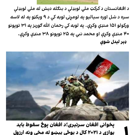
د افغانستان د کرکټ ملي لوبډلې د بنګله دیش له ملي لوبډلې
سره د شل اوره سیالیو په لومړنۍ لوبه کې د ۹ ویکټو په له لاسه
ورکولو ۱۵۱ منډې وکړې. په لوبه کې رحمان الله ګوربز په ۳۱ توپونو
۴۰ منډې وکړې او محمد نبي په ۲۵ توپونو ۳۸ منډې وکړې.
ډېر لیدل شوي
۱
پخوانی افغان سرتیری؛د افغان پوځ سقوط باید
یوازې د ۲۰۲۱ کال د پوځي پېښو له مخې ونه ارزول