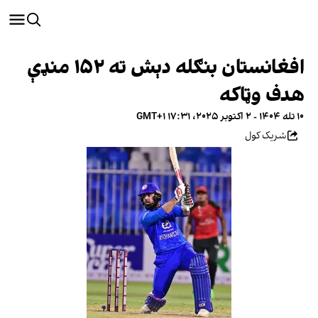
افغانستان بنګله دېش ته ۱۵۲ منډې
هدف وټاکه
۱۰ تله ۱۴۰۴ - ۲ اکتوبر ۲۰۲۵، ۱۷:۳۱ GMT+۱
شریک کول