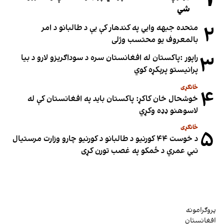
شي
۲
متحده جبهه وايي په کندهار کې یې د طالبانو د امر
بالمعروف یو محتسب وژلی
۳
راپور :پاکستان له افغانستان سره د سوداګریزو لارو د بیا
پرانیستو پرېکړه کوي
ځانګړی
۴
خوشحال خان کاکړ: پاکستان بايد په افغانستان کې له
لاسوهنو ډډه وکړي
ځانګړی
۵
د خوست ۴۴ کورنیو د طالبانو د کورنیو چارو وزارت مرستیال
نبي عمري د ځمکو په غصب تورن کړی
پروګرامونه
افغانستان