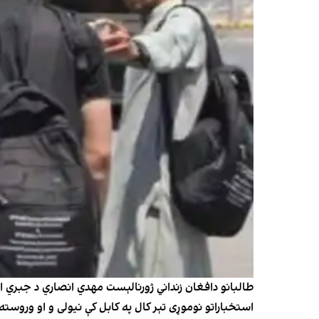
طالبانو دافغان زنداني ژورنالېست مهدي انصاري د جبري اع
استخباراتو نوموړی تېر کال په کابل کې نیولی و او وروست