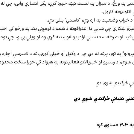
بې په ورځ، د میزان په لسمه نېټه خپره کړې، پکې انصاري وايي، چې له 
اکاونټونه کارول.
د خراب وضعیت په اړه وې، "ناسمې" بللې دي.
 خبرو ښکاري چې ښايي دا اعترافونه د هغه د لومړني بند په ورځو کې ا
ې‌قید او شرطه سمدستي ازادېدو غوښتنه کړې وه او ویلي یې و، چې نومو
و" په تور، پرته له دې چې د وکیل او خپلې کورنۍ ته د لاسرسي اجازه و
ن شوي، د رسنیو او خبریالانو فعالیتونه په هېواد کې خورا سخت محدو
ې نښې نښانې څرګندې شوې دي
کړه