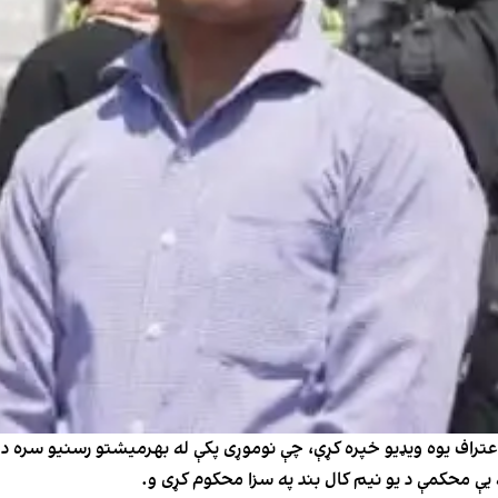
تراف یوه ویډیو خپره کړې، چې نوموړی پکې له بهرمیشتو رسنیو سره د اړیک
ه یې محکمې د یو نیم کال بند په سزا محکوم کړی و.