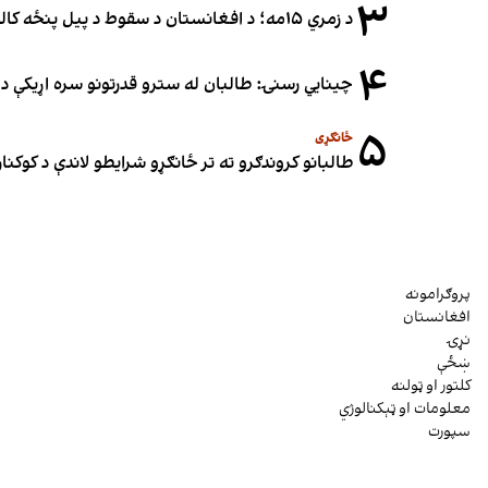
۳
د زمري ۱۵مه؛ د افغانستان د سقوط د پیل پنځه کاله او دوامدارې ننګونې
۴
چینایي رسنۍ: طالبان له سترو قدرتونو سره اړیکې د س
۵
ځانګړی
طالبانو کروندګرو ته تر ځانګړو شرایطو لاندې د کوکنارو
پروګرامونه
افغانستان
نړۍ
ښځې
کلتور او ټولنه
معلومات او ټېکنالوژي
سپورت