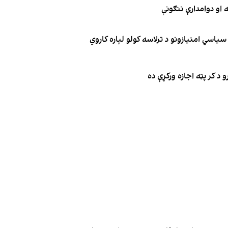
یاسي امتیازونو د ترلاسه کولو لپاره کاروي
 د کر پټه اجازه ورکړې ده