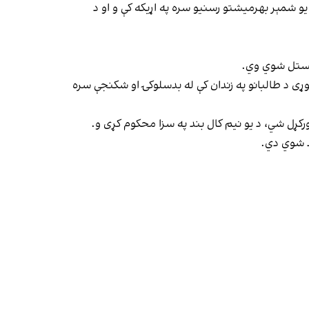
یو شمېر بهرمیشتو رسنیو سره په اړیکه کې و او د
خیستل شوي وي.
ړی د طالبانو په زندان کې له بدسلوکۍ او شکنجې سره
رکړل شي، د یو نیم کال بند په سزا محکوم کړی و.
د شوي دي.