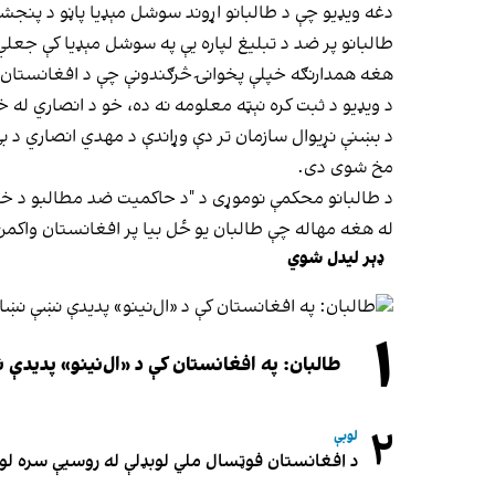
دغه ویډيو چې د طالبانو اړوند سوشل مېډیا پاڼو د پنجشن
طالبانو پر ضد د تبلیغ لپاره یې په سوشل مېډیا کې جعلي 
هغه همدارنګه خپلې پخوانۍ څرګندونې چې د افغانستان 
د ویډیو د ثبت کره نېټه معلومه نه ده، خو د انصاري له
د بښنې نړیوال سازمان تر دې وړاندې د مهدي انصاري د ب
مخ شوی دی.
د طالبانو محکمې نوموړی د "د حاکمیت ضد مطالبو د خپرول
له هغه مهاله چې طالبان یو ځل بیا پر افغانستان واکم
ډېر لیدل شوي
۱
طالبان: په افغانستان کې د «ال‌نینو» پدید
۲
لوبې
د افغانستان فوټسال ملي لوبډلې له روسیې سره لوبه ۳-۳ مساوي 