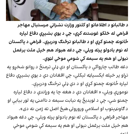
د طالبانو د اطلاعاتو او کلتور وزارت نشراتي مرستیال مهاجر
فراهي له خلکو غوښتنه کړې، چې د یوې بشپړې دفاع لپاره
ځانونه چمتو کړي او د طالبانو ترڅنګ ودریږي. فراهي د پاکستان
له نوم یادولو پرته ویلي، چې دغه هېواد هم خپل ملت یرغمل
نیولی او هم په سیمه کې شومې موخې لټوي.
دغه طالب چارواکي د پاکستان او دې ډلې ترمنځ د روانو شخړو په
تړاو پر خپله اېکسپاڼه لیکلي، چې افغانان دې د یوې بشپړې دفاع
لپاره ځانونه چمتو کړي او د دې ډلې ترڅنګ ودریږي.
نوموړي ویلي، « افغانان دې د هغه چا په وړاندې د دفاع لپاره
چمتو شي، چې د لویدیځ په نیابت سیمه د ناامنۍ په لور بیايي او
د ګاونډیتوب او اسلامي ورورولۍ هېڅ اصل ته ژمن نه دی».
مهاجر فراهي د پاکستان له نوم یادولو پرته ویلي، چې دغه هېواد
هم خپل ملت یرغمل نیولی او هم په سیمه کې شومې موخې
لټوي.