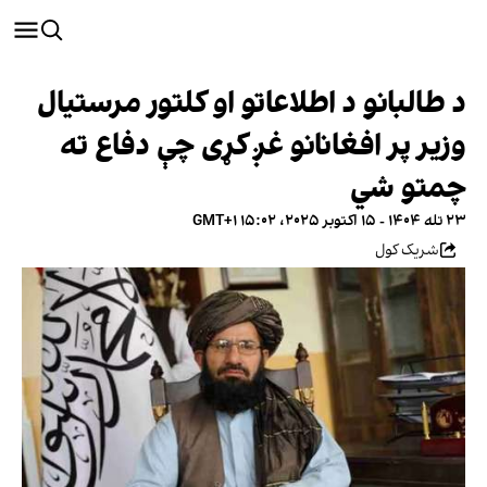
د طالبانو د اطلاعاتو او کلتور مرستیال
وزیر پر افغانانو غږ کړی چې دفاع ته
چمتو شي
۲۳ تله ۱۴۰۴ - ۱۵ اکتوبر ۲۰۲۵، ۱۵:۰۲ GMT+۱
شریک کول