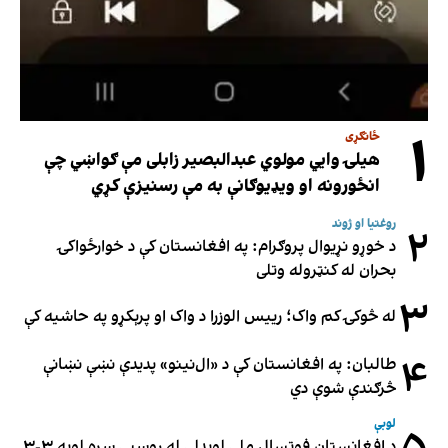
۱
ځانګړی
هیلۍ وایي مولوي عبدالبصیر زابلی مې ګواښي چې
انځورونه او ویډیوګانې به مې رسنیزې کړي
روغتیا او ژوند
۲
د خوړو نړیوال پروګرام: په افغانستان کې د خوارځواکۍ
بحران له کنټروله وتلی
۳
له څوکۍ کم واک؛ رییس الوزرا د واک او پرېکړو په حاشیه کې
۴
طالبان: په افغانستان کې د «ال‌نینو» پدیدې نښې نښانې
څرګندې شوې دي
لوبې
د افغانستان فوټسال ملي لوبډلې له روسیې سره لوبه ۳-۳