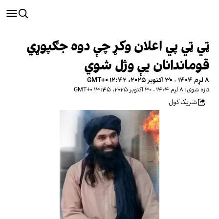
ټي ټي پي اعلان وکړ چې دوه جګپوړي
قوماندانان یې وژل شوي
۸ لړم ۱۴۰۴ - ۳۰ اکتوبر ۲۰۲۵، ۱۲:۴۲ GMT+۰
تازه شوی: ۸ لړم ۱۴۰۴ - ۳۰ اکتوبر ۲۰۲۵، ۱۳:۴۵ GMT+۰
شریک کول