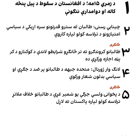
۱
د زمري ۱۵مه؛ د افغانستان د سقوط د پیل پنځه
کاله او دوامدارې ننګونې
۲
چینایي رسنۍ: طالبان له سترو قدرتونو سره اړیکې د سیاسي
امتیازونو د ترلاسه کولو لپاره کاروي
ځانګړی
۳
طالبانو کروندګرو ته تر ځانګړو شرایطو لاندې د کوکنارو د کر
پټه اجازه ورکړې ده
۴
لانګ وار ژورنال: متحده جبهه د طالبانو پر ضد د جګړې او
سیاسي بدلون شعار ورکوي
ځانګړی
۵
د پخوانۍ ولسي جرګې یو شمېر غړي د طالبانو خلاف ملاتړ
ترلاسه کولو لپاره پاکستان ته لاړل