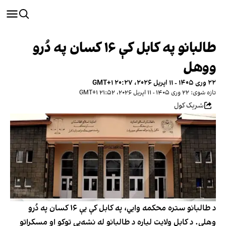
طالبانو په کابل کې ۱۶ کسان په دُرو
ووهل
۲۲ وری ۱۴۰۵ - ۱۱ اپریل ۲۰۲۶، ۲۰:۲۷ GMT+۱
تازه شوی: ۲۲ وری ۱۴۰۵ - ۱۱ اپریل ۲۰۲۶، ۲۱:۵۲ GMT+۱
شریک کول
د طالبانو ستره محکمه وايي، په کابل کې یې ۱۶ کسان په دُرو
وهلي. د کابل ولایت لپاره د طالبانو له نشه‌يي توکو او مسکراتو