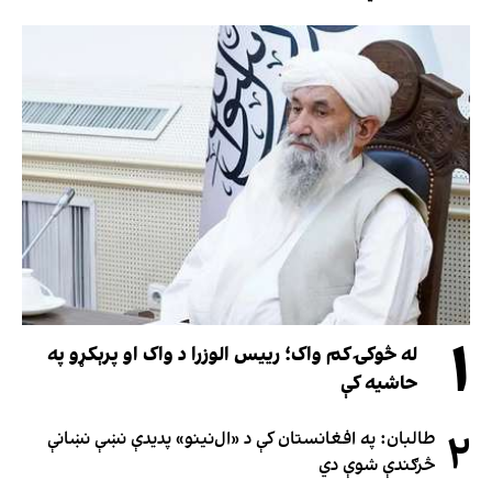
۱
له څوکۍ کم واک؛ رییس الوزرا د واک او پرېکړو په
حاشیه کې
۲
طالبان: په افغانستان کې د «ال‌نینو» پدیدې نښې نښانې
څرګندې شوې دي