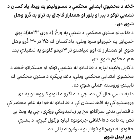
څخه د مخنیوي ابتدایي محکمې د مسوولینو په وینا، یاد کسان د
نشه‌يي توکو د پېر او پلور او همداراز قاچاق په تړاو په دُرو وهل
شوي دي.
د طالبانو سترې محکمې د شنبې په ورځ (د وري ۲۲مه)د یوې
خبرپاڼې په خپرولو سره ویلي، یاد کسان له ۲۵ تر ۳۰ دُرو وهل
شوي او همداراز له اوو میاشتو تر ۳نیمو کلونو په تنفیذي بند
هم محکوم شوي دي.
د کابل ولایت لپاره د طالبانو له نشه‌يي توکو او مسکراتو څخه د
مخنیوي ابتدایي محکمې ویلي، دغه پرېکړه د سترې محکمې له
تاییدۍ وروسته عملي شوې ده.
دا په داسې حال کې ده، چې د ملګرو ملتونو کارپوهانو په دې
وروستیو کې په افغانستان کې د طالبانو له‌خوا په عام محضر کې
د قضایي بدني سزاګانو مخ پر زیاتیدونکې ورکړې، چې په وینا یې
تش په نامه د «اخلاقي جرمونو» لپاره ورکول کېږي، د بشري
حقونو له نړۍوالو قوانینو سرغړونه بللې ده.
ډېر لیدل شوي