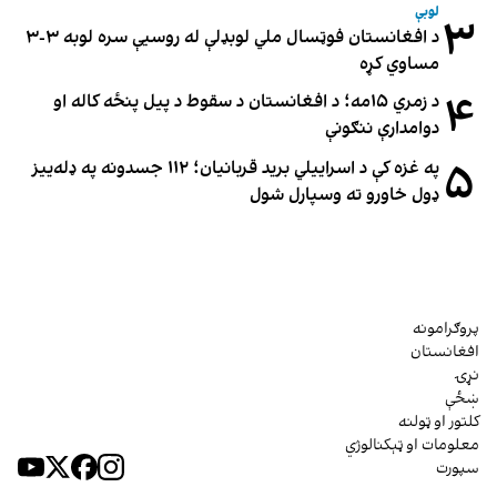
لوبې
۳
د افغانستان فوټسال ملي لوبډلې له روسیې سره لوبه ۳-۳
مساوي کړه
۴
د زمري ۱۵مه؛ د افغانستان د سقوط د پیل پنځه کاله او
دوامدارې ننګونې
۵
په غزه کې د اسراییلي برید قربانیان؛ ۱۱۲ جسدونه په ډله‌ییز
ډول خاورو ته وسپارل شول
پروګرامونه
افغانستان
نړۍ
ښځې
کلتور او ټولنه
معلومات او ټېکنالوژي
سپورت