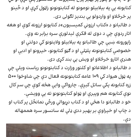
کتابونه یې په بېلابېلو نومونو له کتابتونونو راټول کړي او د ځینو
پر خرڅلاو او واردولو یې بندیز لګولی دی.
د طالبانو د «کتاب ارزونې کمیسیون»د کتابونو ارزونه کوي او هغه
اثار ردوي چې د دوی له فکري لیدلوري سره برابر نه وي.
راپورونه ښيي چې طالبانو په بېلابېلو ولایتونو کې دولتي او
خصوصي کتابتونونه پلټلي او د ګڼو کتابونو، خپرونو او ادبي او
هنري اثارو خرڅلاو او وېش یې بند کړی دی.
د طالبانو د اطلاعاتو او کلتور وزارت د کتابتونونو ریاست ویلي چې
په ټول هېواد کې ۱۰۹ عامه کتابتونونه فعال دي چې شاوخوا ۵۰۰
زره کتابونه پکې ساتل کېږي. چارواکي وایي هڅه کوي چې سږ کال
نوي کتابونه هم وپېري او ټولو کتابتونونو ته یې ووېشي.
خو د طالبانو دا هڅې او د کتاب نړیوالې ورځې نمانځل پر کتاب او
د چاپ او خپراوي بر بهیر ددې ډلې له سانسور سره هممهاله
دي.