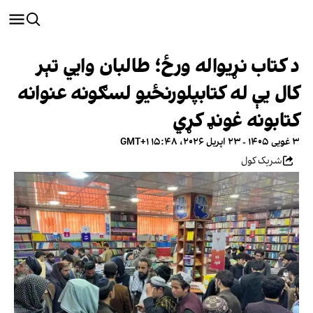
د کتاب نړیواله ورځ؛ طالبان وايي تېر
کال یې له کتابپلورنځیو لسګونه عنوانه
کتابونه غونډ کړي
۳ غویی ۱۴۰۵ - ۲۳ اپریل ۲۰۲۶، ۱۵:۴۸ GMT+۱
شریک کول