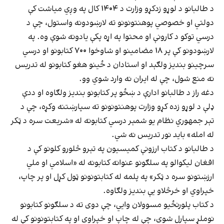
د طالبانو د لوړو زدکړو وزارت د ۱۴۰۴ کال په وږي میاشت کې
دولتي او خصوصي پوهنتونونو ته لارښودونه واستول، چې د
درسي توکو د کارونې او محتوا په اړه پکې یادونه شوې وه. په
لارښودونو کې پر ۱۸ مضامینو او شاوخوا ۷۰۰ کتابونو او درسي
سرچینو بندیز ولګېد او استادان د ځینو هغو کتابونو له تدریس
نه منع شول، چې له ایران نه وارد شوي وو.
دغه راز د طالبانو ادارې د ښځو پر کتابونو بندیز ولګاوه او ددې
ډلې د لوړو زده کړو وزارت پوهنتونونو ته سپارښتنه وکړه، چې د
تېر جمهوري نظام یو شمېر درسي کتابونه له «شریعت سره د ټکر
له امله» باید نور تدریس نه شي.
د طالبانو د کتاب ارزونې کمیسیون په تېرو څلورو کلونو کې د
افغان لیکوالو په سلګونو عنوانه کتابونه له «اسلامي او ملي
ارزښتونو سره د ټکر» په پلمه له کتابتونونو ټول کړل او پر چاپ،
خپراوي او خرڅلاو یې بندیز ولګاوه.
د کتاب پلورنځیو مسوولان وايي، چې دوی ته د سلګونو کتابونو
نوملړ سپارل شوی، چې له چاپ او خپراوي او په کتابتونونو کې له