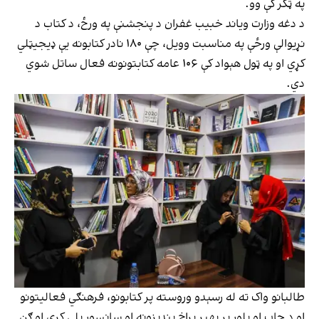
په ټکر کې وو.
د دغه وزارت ویاند خبیب غفران د پنجشنې په ورځ، د کتاب د
نړیوالې ورځې په مناسبت وویل، چې ۱۸۰ نادر کتابونه یې ډیجیټلي
کړي او په ټول هېواد کې ۱۰۶ عامه کتابتونونه فعال ساتل شوي
دي.
طالبانو واک ته له رسېدو وروسته پر کتابونو، فرهنګي فعالیتونو
او د چاپ او پلور پر بهیر پراخ بندیزونه او سانسور پلي کړي او ګڼ