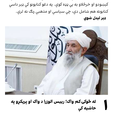
کېښودو او خرڅلاو به یې ډډه کوي. په دغو کتابونو کې ډېر داسې
کتابونه هم شامل دي، چې سیاسي او مذهبي رنګ نه لري.
ډېر لیدل شوي
۱
له څوکۍ کم واک؛ رییس الوزرا د واک او پرېکړو په
حاشیه کې