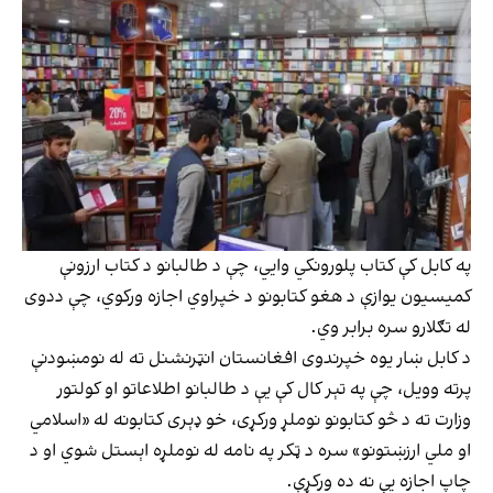
په کابل کې کتاب پلورونکي وايي، چې د طالبانو د کتاب ارزونې
کمیسیون یوازې د هغو کتابونو د خپراوي اجازه ورکوي، چې ددوی
له تګلارو سره برابر وي.
د کابل ښار یوه خپرندوی افغانستان انټرنشنل ته له نومښودنې
پرته وویل، چې په تېر کال کې یې د طالبانو اطلاعاتو او کولتور
وزارت ته د څو کتابونو نوملړ ورکړی، خو ډېری کتابونه له «اسلامي
او ملي ارزښتونو» سره د ټکر په نامه له نوملړه اېستل شوي او د
چاپ اجازه یې نه ده ورکړې.