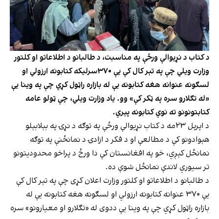
د کتاب د نړیوالې ورځې په مناسبت، د طالبانو د اطلاعاتو او کلتور
وزارت ویلي چې په تېر کال کې یې ۳۷۰سرلیکه کتابونه ارزولي او
لسګونه عنوانه هغه کتابونه یې له بازاره راټول کړي چې په وینا یې
«له تګلارو سره په ټکر کې» وو. یاد وزارت ویلي، چې ټولو عامه
کتابتونونو ته نوي کتابونه پېري.
د اپرېل ۲۳مه د کتاب نړیوالې ورځې په توګه د نړۍ په بېلابېلو
هېوادونو کې د مطالعې او د فکر د ازادۍ د نمانځنې په توګه
نمانځل کېږي، خو په افغانستان کې دا ورځ د پراخو محدودیتونو
تر سیوري لاندې نمانځل شوې ده.
د طالبانو د اطلاعاتو او کلتور وزارت اعلان کړی چې په تېر کال کې
یې ۳۷۰ عنوانه کتابونه ارزولي او لسګونه هغه کتابونه یې له
بازاره راټول کړي چې په وینا یې ددوی له «تګلارو او معیارونو» سره