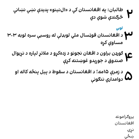
۲
طالبان: په افغانستان کې د «ال‌نینو» پدیدې نښې نښانې
څرګندې شوې دي
لوبې
۳
د افغانستان فوټسال ملي لوبډلې له روسیې سره لوبه ۳-۳
مساوي کړه
۴
ګورډن براون د افغان نجونو د زده‌کړو د ملاتړ لپاره د نړیوال
صندوق د جوړېدو غوښتنه کړې
۵
د زمري ۱۵مه؛ د افغانستان د سقوط د پیل پنځه کاله او
دوامدارې ننګونې
پروګرامونه
افغانستان
نړۍ
ښځې