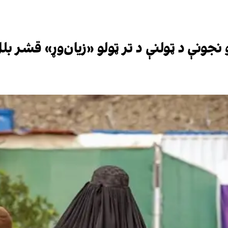
جونې د ټولنې د تر ټولو «زيان‌وړ» قشر بل