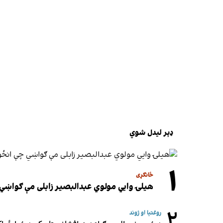
ډېر لیدل شوي
۱
ځانګړی
هیلۍ وایي مولوي عبدالبصیر زابلی مې ګواښي 
۲
روغتیا او ژوند