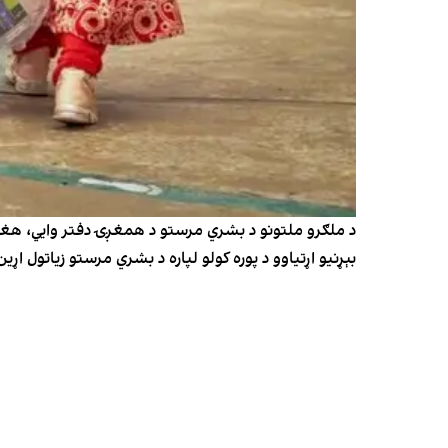
د ملګرو ملتونو د بشري مرستو د همغږۍ دفتر وايي، هغه ښ
بېړنيو اړتياوو د پوره کولو لپاره د بشري مرستو زياتول اړي