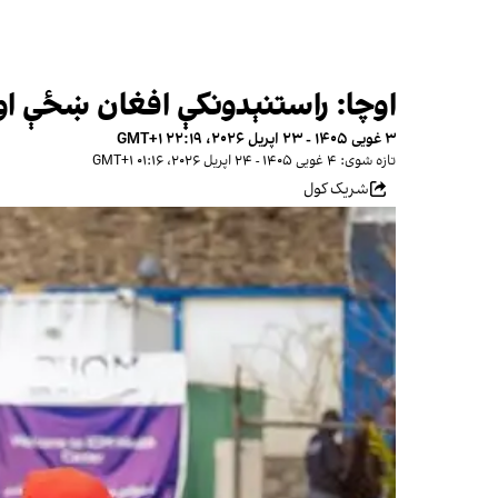
اوچا: راستنېدونکې افغان ښځې او ن
۳ غویی ۱۴۰۵ - ۲۳ اپریل ۲۰۲۶، ۲۲:۱۹ GMT+۱
تازه شوی: ۴ غویی ۱۴۰۵ - ۲۴ اپریل ۲۰۲۶، ۰۱:۱۶ GMT+۱
شریک کول