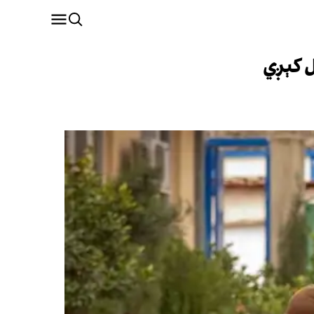
ل کېږي