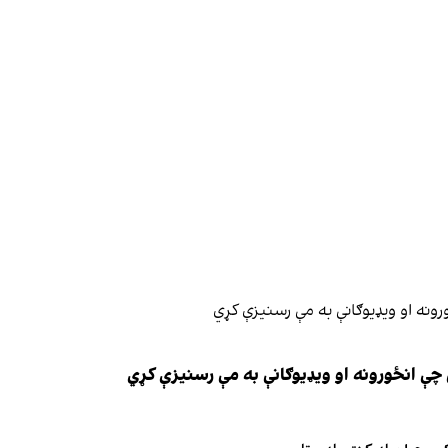
چې انځورونه او ویډیوګانې به مې رسنیزې کړي