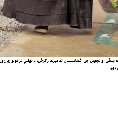
ځې او نجونې چې افغانستان ته بېرته راګرځي، د ټولنې تر ټولو زيان‌وړ
ن دي.