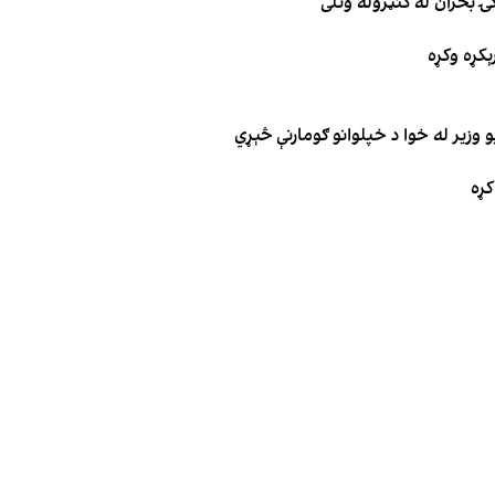
ۍ بحران له کنټروله وتلی
ېکړه وکړه
 وزیر له خوا د خپلوانو ګومارنې څېړي