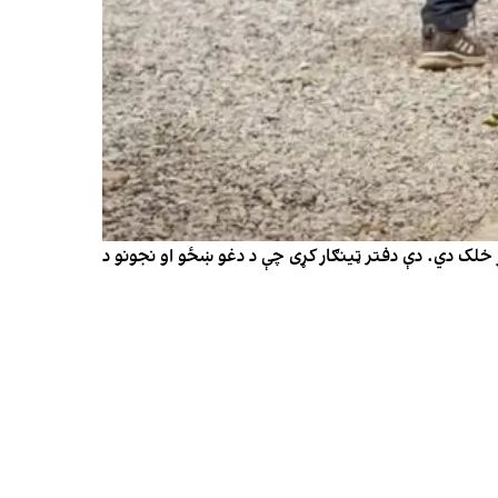
 خلک دي. دې دفتر ټينګار کړی چې د دغو ښځو او نجونو د