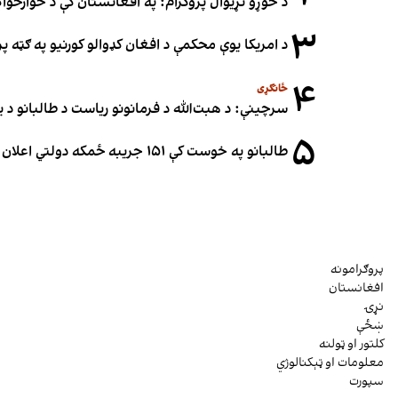
د خوړو نړیوال پروګرام: په افغانستان کې د خوارځواک
۳
د امریکا یوې محکمې د افغان کډوالو کورنیو په ګټه پر
۴
ځانګړی
سرچینې: د هبت‌الله د فرمانونو ریاست د طالبانو د یو
۵
طالبانو په خوست کې ۱۵۱ جریبه ځمکه دولتي اعلان کړه
پروګرامونه
افغانستان
نړۍ
ښځې
کلتور او ټولنه
معلومات او ټېکنالوژي
سپورت