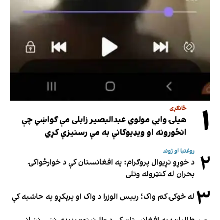
۱
ځانګړی
هیلۍ وایي مولوي عبدالبصیر زابلی مې ګواښي چې
انځورونه او ویډیوګانې به مې رسنیزې کړي
روغتیا او ژوند
۲
د خوړو نړیوال پروګرام: په افغانستان کې د خوارځواکۍ
بحران له کنټروله وتلی
۳
له څوکۍ کم واک؛ رییس الوزرا د واک او پرېکړو په حاشیه کې