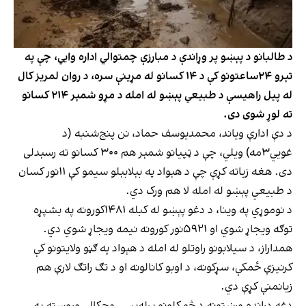
د طالبانو د پېښو پر وړاندې د مبارزې چمتوالي اداره وايي، چې په
تېرو ۲۴ساعتونو کې د ۱۴ کسانو له مړینې سره، د روان لمریز کال
له پیل راهیسې د طبیعي پېښو له امله د مړو شمېر ۲۱۴ کسانو
ته لوړ شوی دی.
د دې ادارې ویاند، محمدیوسف حماد، نن پنج‌شنبه (د
غویي۳مه) ویلي، چې د ټپیانو شمېر هم ۳۰۰ کسانو ته رسېدلی
دی. هغه زیاته کړې چې د هېواد په بېلابېلو سیمو کې ۱۱نور کسان
د طبیعي پېښو له امله لا هم ورک دي.
د نوموړي په وینا، د دغو پېښو له کبله ۱۴۸۱کورونه په بشپړه
توګه ویجاړ شوي او ۵۹۲۱نور کورونه نیمه ویجاړ شوي دي.
همداراز، د سیلابونو راوتلو له امله د هېواد په ګڼو ولایتونو کې
کرنیزې ځمکې، سړکونه، د اوبو کانالونه او د تګ راتګ لارې هم
زیانمنې کړې دي.
دغه درانده ورښتونه د څو کلونو پرله‌پسې وچکالۍ وروسته په