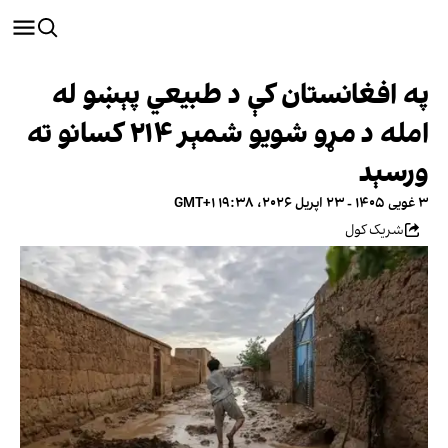
په افغانستان کې د طبیعي پېښو له
امله د مړو شویو شمېر ۲۱۴ کسانو ته
ورسېد
۳ غویی ۱۴۰۵ - ۲۳ اپریل ۲۰۲۶، ۱۹:۳۸ GMT+۱
شریک کول