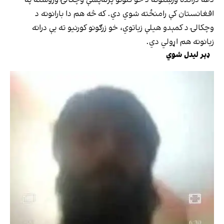
افغانستان کې رامنځته شوي دي. که څه هم دا بارانونه د
وچکالۍ د کمېدو هیلې زیاتوي، خو زرګونو کورنیو ته یې درانه
زیانونه هم اړولي دي.
ډېر لیدل شوي