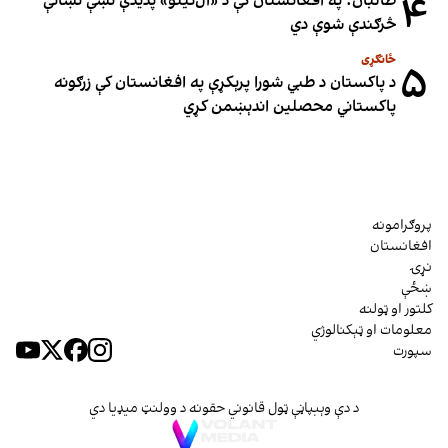
۴
طالبان: په افغانستان کې د «ال‌نینو» پدیدې نښې نښانې
څرګندې شوې دي
ځانګړی
۵
د پاکستان د طبي شورا پرېکړې په افغانستان کې زرګونه
پاکستاني محصلین اندېښمن کړي
پروګرامونه
افغانستان
نړۍ
ښځې
کلتور او ټولنه
معلومات او ټېکنالوژي
سپورت
د دې وېبپاڼې ټول قانوني حقونه د وولنټ میډیا دي