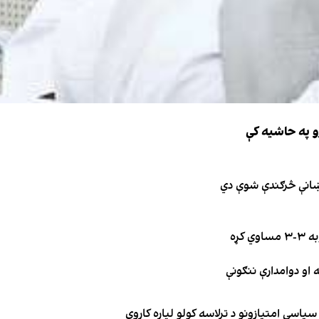
و په حاشیه کې
نښانې څرګندې شوې دي
کړه
یاسي امتیازونو د ترلاسه کولو لپاره کاروي