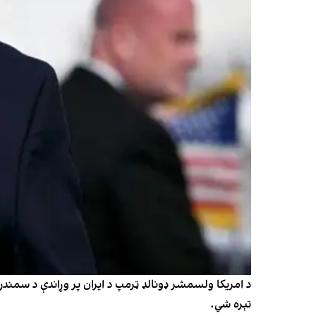
د امريکا ولسمشر ډونالډ ټرمپ د ايران پر وړاندې د سمندر
تېره شي.