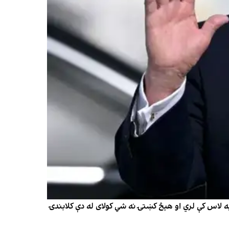
په لاس کې لري او هېڅ کښتۍ نه شي کولای له دې کلابندۍ