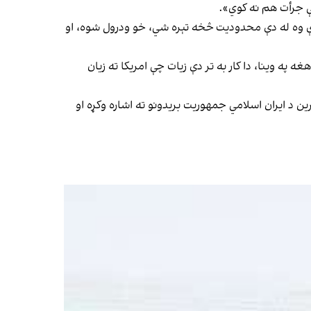
ې جرأت هم نه کوي».
ړې وه له دې محدوديت څخه تېره شي، خو ودرول شوه، او
 په وينا، دا کار به تر دې زيات چې امريکا ته زيان
 د ایران اسلامي جمهوريت بريدونو ته اشاره وکړه او