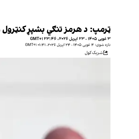
ټرمپ: د هرمز تنګي بشپړ کنټرول ز
۳ غویی ۱۴۰۵ - ۲۳ اپریل ۲۰۲۶، ۲۳:۴۶ GMT+۱
تازه شوی: ۴ غویی ۱۴۰۵ - ۲۴ اپریل ۲۰۲۶، ۰۱:۴۱ GMT+۱
شریک کول