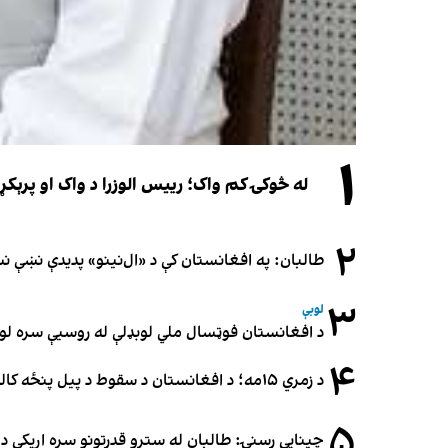
۱
له څوکۍ کم واک؛ رییس الوزرا د واک او پرېکړ
۲
طالبان: په افغانستان کې د «ال‌نینو» پدیدې نښې 
۳
لوبې
د افغانستان فوټسال ملي لوبډلې له روسیې سره لوبه ۳-۳ مساوي 
۴
د زمري ۱۵مه؛ د افغانستان د سقوط د پیل پنځه کاله او دوامدارې ننګونې
۵
چینایي رسنۍ: طالبان له سترو قدرتونو سره اړیکې د س