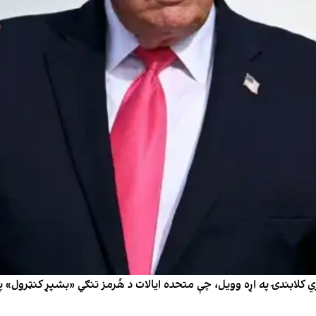
ي کلابندۍ په اړه وويل، چې متحده ايالات د هُرمز تنګي «بشپړ کنټرول» 