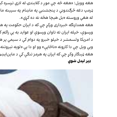
هغه وويل: «هغه څه چې موږ د کلابندۍ له لارې ترسره ک
ټرمپ دغه څرګندونې د پنجشنبې په ماښام په سپينه ماڼۍ
له هغې وروسته «بل هېچا هڅه نه ده کړې».
هغه همدارنګه خبرداری ورکړ چې که د ايران حکومت په هرمز 
ورسوي، خپله ايران ته تاوان ورسوي او عوايد به يې راکم ک
د امريکا ولسمشر د خپلو خبرو په دوام کې د سيمې پر هې
ويې ويل چې دا کارونه «ناڅاپي» وو او دا يې «لويه تېروتنه»
هغه ټينګار وکړ چې که ايران په هرمز تنګي کې د ماین‌اېښو
ډېر لیدل شوي