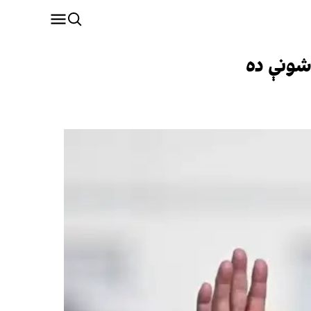
اشونې ده