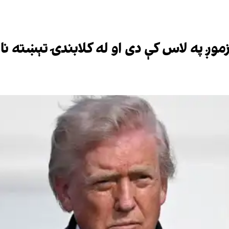
موږ په لاس کې دی او له کلابندۍ تېښته ن