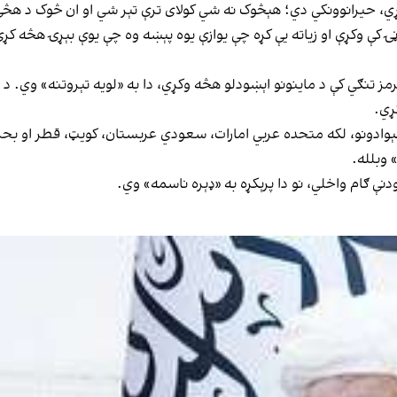
ړي، حيرانوونکي دي؛ هېڅوک نه شي کولای ترې تېر شي او ان څوک د هڅ
 کې وکړې او زياته يې کړه چې يوازې يوه پېښه وه چې يوې بېړۍ هڅه ک
تنګي کې د ماینونو اېښودلو هڅه وکړي، دا به «لويه تېروتنه» وي. د هغه
ړي.
وادونو، لکه متحده عربي امارات، سعودي عربستان، کويټ، قطر او بحرين
 وبلله.
دنې ګام واخلي، نو دا پرېکړه به «ډېره ناسمه» وي.