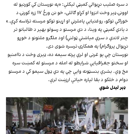
د سره صلیب نړیوالې کمېټې لیکلي: «په نورستان کې کورنیو له
اوونۍ ډیر وخت انزوا او کړاو ګاللی، خو نن ورځ ۱۷ زره کورنۍ د
خوراکي توکو، روغتیايي پاملرنې او اړینو توکو مرسته ترلاسه کړي.»
د یادې کمېټې په وینا، د دې مرستو د رسولو بهیر د طالبانو تر
چتر لاندې د سرې میاشتې ټولنې) اود ملګرو ملتونو د خوړو
نړیوال پروګرام) په همکارۍ ترسره شوی دی.
نورستان چې یو غرنی او لرې پرته سیمه ده، ډېری وخت د ناامنیو
او سختو جغرافیایي شرایطو له امله د مرستو له کمښت سره
مخ وي. بشري بنسټونه وایي چې په دې ډول سیمو کې د مرستو
دوام د خلکو د بقا لپاره حیاتي ارزښت لري.
ډېر لیدل شوي