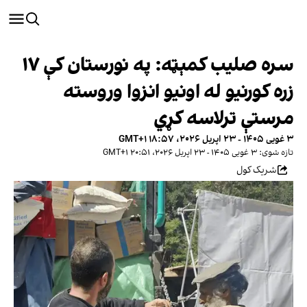
سره صلیب کمېټه: په نورستان کې ۱۷
زره کورنیو له اونیو انزوا وروسته
مرستې ترلاسه کړي
۳ غویی ۱۴۰۵ - ۲۳ اپریل ۲۰۲۶، ۱۸:۵۷ GMT+۱
تازه شوی: ۳ غویی ۱۴۰۵ - ۲۳ اپریل ۲۰۲۶، ۲۰:۵۱ GMT+۱
شریک کول