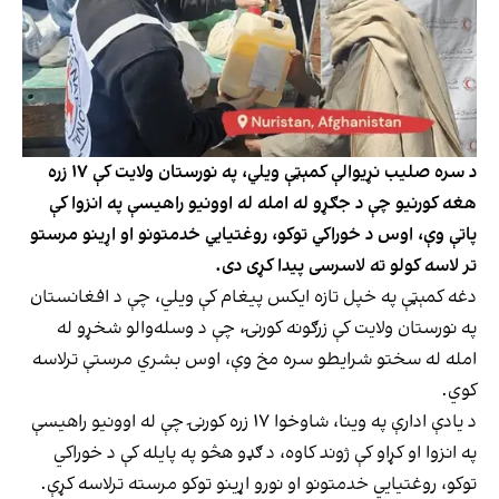
د سره صلیب نړیوالې کمېټې ویلي، په نورستان ولایت کې ۱۷ زره
هغه کورنیو چې د جګړو له امله له اوونیو راهیسې په انزوا کې
پاتې وې، اوس د خوراکي توکو، روغتیايي خدمتونو او اړینو مرستو
تر لاسه کولو ته لاسرسی پیدا کړی دی.
دغه کمېټې په خپل تازه ایکس پیغام کې ویلي، چې د افغانستان
په نورستان ولایت کې زرګونه کورنۍ، چې د وسله‌والو شخړو له
امله له سختو شرایطو سره مخ وې، اوس بشري مرستې ترلاسه
کوي.
د یادې ادارې په وینا، شاوخوا ۱۷ زره کورنۍ چې له اوونیو راهیسې
په انزوا او کړاو کې ژوند کاوه، د ګډو هڅو په پایله کې د خوراکي
توکو، روغتیايي خدمتونو او نورو اړینو توکو مرسته ترلاسه کړې.