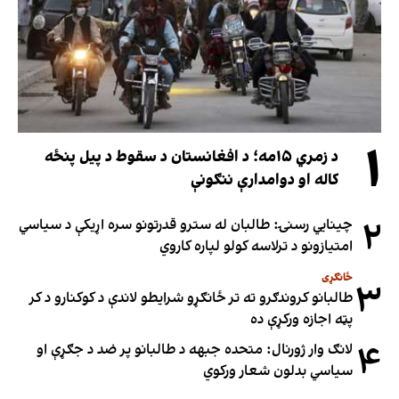
۱
د زمري ۱۵مه؛ د افغانستان د سقوط د پیل پنځه
کاله او دوامدارې ننګونې
۲
چینایي رسنۍ: طالبان له سترو قدرتونو سره اړیکې د سیاسي
امتیازونو د ترلاسه کولو لپاره کاروي
ځانګړی
۳
طالبانو کروندګرو ته تر ځانګړو شرایطو لاندې د کوکنارو د کر
پټه اجازه ورکړې ده
۴
لانګ وار ژورنال: متحده جبهه د طالبانو پر ضد د جګړې او
سیاسي بدلون شعار ورکوي