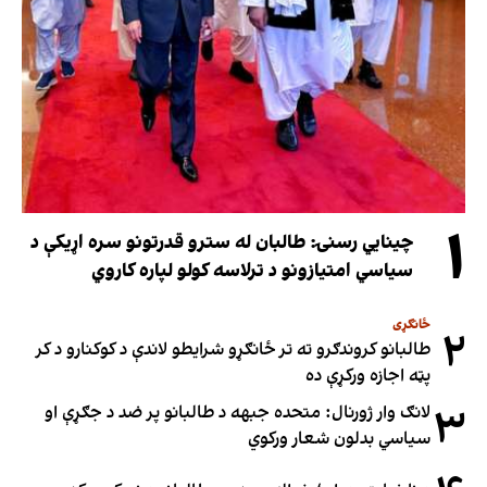
۱
چینایي رسنۍ: طالبان له سترو قدرتونو سره اړیکې د
سیاسي امتیازونو د ترلاسه کولو لپاره کاروي
ځانګړی
۲
طالبانو کروندګرو ته تر ځانګړو شرایطو لاندې د کوکنارو د کر
پټه اجازه ورکړې ده
۳
لانګ وار ژورنال: متحده جبهه د طالبانو پر ضد د جګړې او
سیاسي بدلون شعار ورکوي