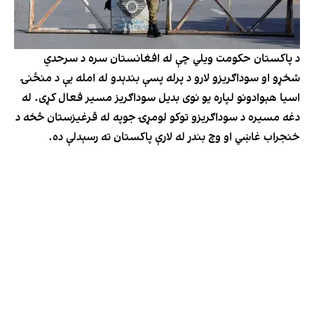
د پاکستان حکومت ویلي چې له افغانستان سره د سرحدي
شخړو او سوداګریزو لارو د پرله پسې بندېدو له امله یې د منځنۍ
اسیا هېوادونو لپاره یو نوی بدیل سوداګریز مسیر فعال کړی. له
دغه مسیره د سوداګریزو توکو لومړۍ جوپه له قرغیزستان څخه د
خنجراب غاښي او وچ بندر له لارې پاکستان ته رسېدلې ده.