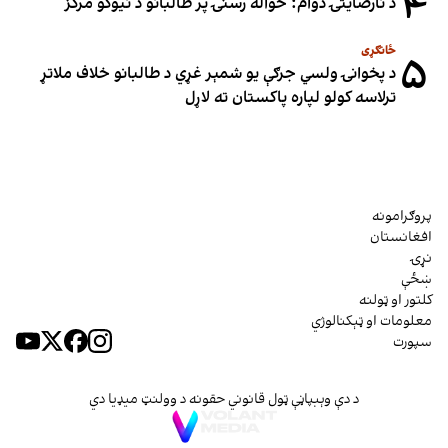
۴
د نارضایتۍ دوام؛ خواله رسنۍ پر طالبانو د نیوکو مرکز
ځانګړی
۵
د پخوانۍ ولسي جرګې یو شمېر غړي د طالبانو خلاف ملاتړ
ترلاسه کولو لپاره پاکستان ته لاړل
پروګرامونه
افغانستان
نړۍ
ښځې
کلتور او ټولنه
معلومات او ټېکنالوژي
سپورت
د دې وېبپاڼې ټول قانوني حقونه د وولنټ میډیا دي