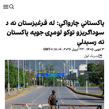
پاکستاني چارواکي: له قرغیزستان نه د
سوداګریزو توکو لومړۍ جوپه پاکستان
ته رسېدلې
۳ غویی ۱۴۰۵ - ۲۳ اپریل ۲۰۲۶، ۱۸:۰۶ GMT+۱
شریک کول