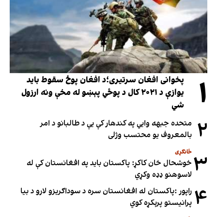
۱
پخوانی افغان سرتیری؛د افغان پوځ سقوط باید
یوازې د ۲۰۲۱ کال د پوځي پېښو له مخې ونه ارزول
شي
۲
متحده جبهه وايي په کندهار کې یې د طالبانو د امر
بالمعروف یو محتسب وژلی
ځانګړی
۳
خوشحال خان کاکړ: پاکستان بايد په افغانستان کې له
لاسوهنو ډډه وکړي
۴
راپور :پاکستان له افغانستان سره د سوداګریزو لارو د بیا
پرانیستو پرېکړه کوي