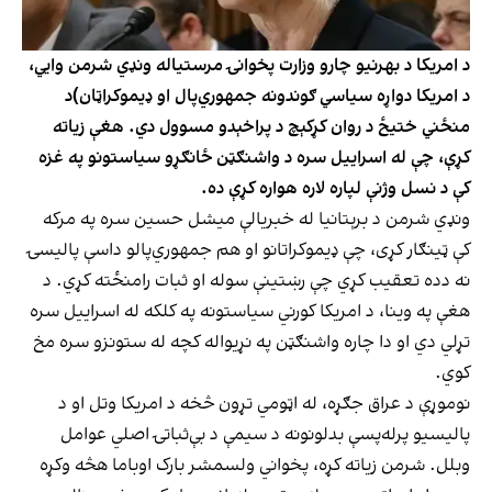
د امریکا د بهرنیو چارو وزارت پخوانۍ مرستیاله ونډي شرمن وایي،
د امریکا دواړه سیاسي ګوندونه جمهوري‌پال او ډیموکراټان)د
منځني ختیځ د روان کړکېچ د پراخېدو مسوول دي. هغې زیاته
کړې، چې له اسراییل سره د واشنګټن ځانګړو سیاستونو په غزه
کې د نسل وژنې لپاره لاره هواره کړې ده.
ونډي شرمن د برېتانیا له خبریالې میشل حسین سره په مرکه
کې ټینګار کړی، چې ډیموکراتانو او هم جمهوري‌پالو داسې پالیسۍ
نه دده تعقیب کړي چې رښتینې سوله او ثبات رامنځته کړي. د
هغې په وینا، د امریکا کورني سیاستونه په کلکه له اسراییل سره
تړلي دي او دا چاره واشنګټن په نړیواله کچه له ستونزو سره مخ
کوي.
نوموړې د عراق جګړه، له اټومي تړون څخه د امریکا وتل او د
پالیسیو پرله‌پسې بدلونونه د سیمې د بې‌ثباتۍ اصلي عوامل
وبلل. شرمن زیاته کړه، پخواني ولسمشر بارک اوباما هڅه وکړه