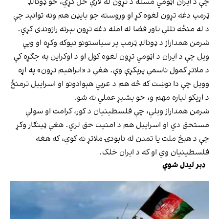
چې د ایران اټومي مسله د تړون له لارې حل کړي، خو ډونالډ
ټرمپ دغه تړون لغوه کړ او وروسته جو بایډن هم ونه توانېد چې
د له منځه تللې باور فضا له امله دغه تړون بېرته راژوندی کړي.
شرمن همداراز د ډونالډ ټرمپ پر سیاستونو نیوکه وکړه او ویې
ویل چې د ایران د اټومي تړون لغوه کول او د اوکراین په جګړه کې
د ملاتړ کمول ناسمې پرېکړې وې. هغې د «ابراهیم تړون» په اړه
وویل چې دا نوښت که څه هم د عربي هېوادونو او اسراییل ترمنځ
د اړیکو لپاره مهم و، خو بشپړ عملي نه شو.
شرمن همداراز ویلي، چې فلسطینیان د کور، کرامت او سولې
مستحق دي او اسراییل هم د امنیت حق لري. هغې ټینګار وکړ
چې د هېڅ ملت یا تمدن له نابودۍ ملاتړ نه کوي، که هغه
فلسطینیان وي او که د ایران خلک.
ډېر لیدل شوي