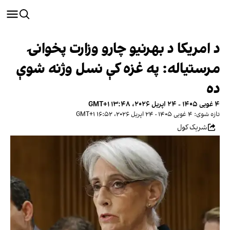
د امریکا د بهرنیو چارو وزارت پخوانۍ
مرستیاله: په غزه کې نسل وژنه شوې
ده
۴ غویی ۱۴۰۵ - ۲۴ اپریل ۲۰۲۶، ۱۳:۴۸ GMT+۱
تازه شوی: ۴ غویی ۱۴۰۵ - ۲۴ اپریل ۲۰۲۶، ۱۶:۵۲ GMT+۱
شریک کول