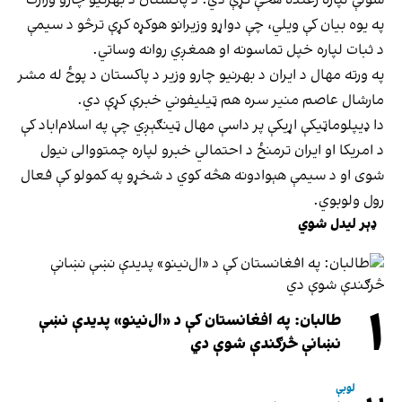
سولې لپاره رغنده هڅې کړې دي. د پاکستان د بهرنیو چارو وزارت
په یوه بیان کې ویلي، چې دواړو وزیرانو هوکړه کړې ترڅو د سیمې
د ثبات لپاره خپل تماسونه او همغږي روانه وساتي.
په ورته مهال د ایران د بهرنیو چارو وزیر د پاکستان د پوځ له مشر
مارشال عاصم منیر سره هم ټیلیفوني خبرې کړې دي.
دا ډیپلوماټیکې اړیکې پر داسې مهال ټینګېږي چې په اسلام‌اباد کې
د امریکا او ایران ترمنځ د احتمالي خبرو لپاره چمتووالی نیول
شوی او د سیمې هېوادونه هڅه کوي د شخړو په کمولو کې فعال
رول ولوبوي.
ډېر لیدل شوي
۱
طالبان: په افغانستان کې د «ال‌نینو» پدیدې نښې
نښانې څرګندې شوې دي
لوبې