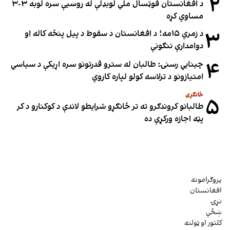
۲
د افغانستان فوټسال ملي لوبډلې له روسیې سره لوبه ۳-۳
مساوي کړه
۳
د زمري ۱۵مه؛ د افغانستان د سقوط د پیل پنځه کاله او
دوامدارې ننګونې
۴
چینایي رسنۍ: طالبان له سترو قدرتونو سره اړیکې د سیاسي
امتیازونو د ترلاسه کولو لپاره کاروي
ځانګړی
۵
طالبانو کروندګرو ته تر ځانګړو شرایطو لاندې د کوکنارو د کر
پټه اجازه ورکړې ده
پروګرامونه
افغانستان
نړۍ
ښځې
کلتور او ټولنه