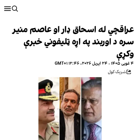
عراقچي له اسحاق ډار او عاصم منیر
سره د اوربند په اړه ټلیفوني خبرې
وکړې
۴ غویی ۱۴۰۵ - ۲۴ اپریل ۲۰۲۶، ۱۲:۴۶ GMT+۱
شریک کول