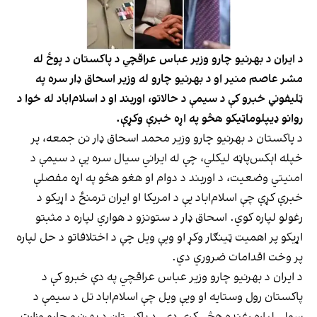
د ایران د بهرنیو چارو وزیر عباس عراقچي د پاکستان د پوځ له
مشر عاصم منیر او د بهرنیو چارو له وزیر اسحاق ډار سره په
ټلیفوني خبرو کې د سیمې د حالاتو، اوربند او د اسلام‌اباد له خوا د
روانو ډیپلوماټیکو هڅو په اړه خبرې وکړې.
د پاکستان د بهرنیو چارو وزیر محمد اسحاق ډار نن جمعه، پر
خپله اېکس‌پاڼه لیکلي، چې له ایراني سیال سره یې د سیمې د
امنیتي وضعیت، د اوربند د دوام او هغو هڅو په اړه مفصلې
خبرې کړې چې اسلام‌اباد یې د امریکا او ایران ترمنځ د اړیکو د
رغولو لپاره کوي. اسحاق ډار د ستونزو د هواري لپاره د مثبتو
اړیکو پر اهمیت ټینګار وکړ او ویې ویل چې د اختلافاتو د حل لپاره
پر وخت اقدامات ضروري دي.
د ایران د بهرنیو چارو وزیر عباس عراقچي په دې خبرو کې د
پاکستان رول وستایه او ویې ویل چې اسلام‌اباد تل د سیمې د