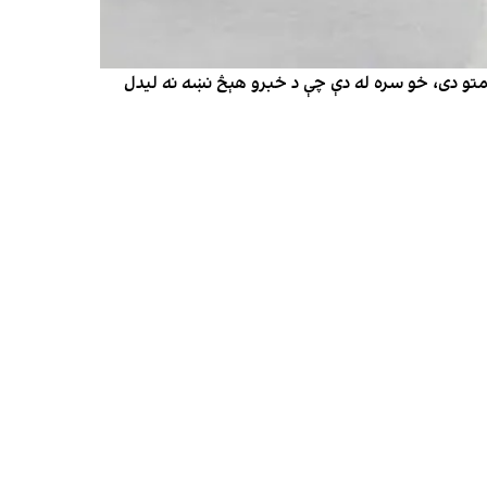
ل چمتو دی، خو سره له دې چې د خبرو هېڅ نښه نه لیدل