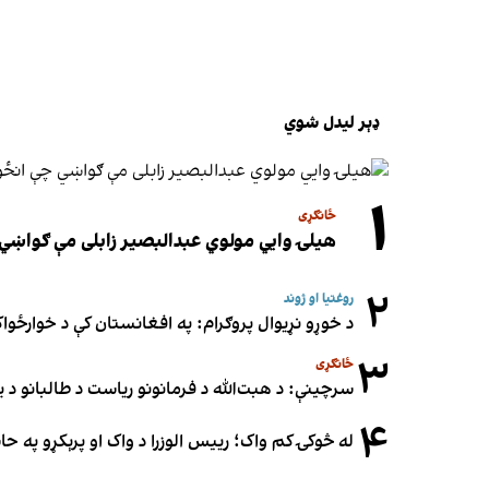
ډېر لیدل شوي
۱
ځانګړی
هیلۍ وایي مولوي عبدالبصیر زابلی مې ګواښي 
۲
روغتیا او ژوند
د خوړو نړیوال پروګرام: په افغانستان کې د خوارځواک
۳
ځانګړی
سرچینې: د هبت‌الله د فرمانونو ریاست د طالبانو د یو
۴
له څوکۍ کم واک؛ رییس الوزرا د واک او پرېکړو په ح