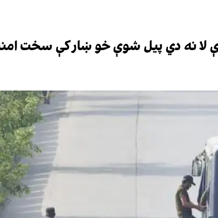
خبرې لا نه دي پیل شوې خو ښار کې سخت امنی