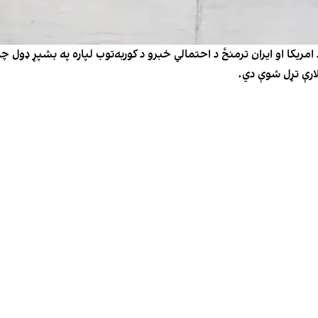
د امریکا او ایران ترمنځ د احتمالي خبرو د کوربه‌توب لپاره په بشپړ ډو
لارې تړل شوې دي.