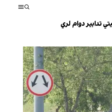
تي تدابیر دوام لري