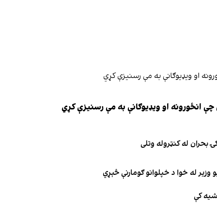
چې انځورونه او ویډیوګانې به مې رسنیزې کړي
ۍ بحران له کنټروله وتلی
 وزیر له خوا د خپلوانو ګومارنې څېړي
اشیه کې