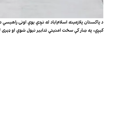
د پاکستان پلازمېنه اسلام‌اباد له نږدې یوې اونۍ راهیسې 
کېږي، په ښار کې سخت امنیتي تدابیر نیول شوي او ډېری 