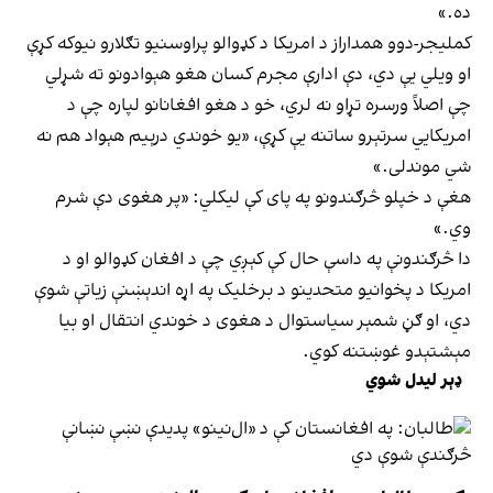
ده.»
کملیجر-دوو همداراز د امریکا د کډوالو پراوسنیو تګلارو نیوکه کړې
او ویلي یې دي، دې ادارې مجرم کسان هغو هېوادونو ته شړلي
چې اصلاً ورسره تړاو نه لري، خو د هغو افغانانو لپاره چې د
امریکایي سرتېرو ساتنه یې کړې، «یو خوندي درېیم هېواد هم نه
شي موندلی.»
هغې د خپلو څرګندونو په پای کې لیکلي: «پر هغوی دې شرم
وي.»
دا څرګندونې په داسې حال کې کېږي چې د افغان کډوالو او د
امریکا د پخوانیو متحدینو د برخلیک په اړه اندېښنې زیاتې شوې
دي، او ګڼ شمېر سیاستوال د هغوی د خوندي انتقال او بیا
مېشتېدو غوښتنه کوي.
ډېر لیدل شوي