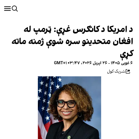
د امریکا د کانګرس غړې: ټرمپ له
افغان متحدینو سره شوې ژمنه ماته
کړې
۶ غویی ۱۴۰۵ - ۲۶ اپریل ۲۰۲۶، ۰۳:۴۷ GMT+۱
شریک کول