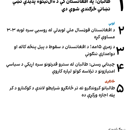
۱
طالبان: په افغانستان کې د «ال‌نینو» پدیدې نښې
نښانې څرګندې شوې دي
لوبې
۲
د افغانستان فوټسال ملي لوبډلې له روسیې سره لوبه ۳-۳
مساوي کړه
۳
د زمري ۱۵مه؛ د افغانستان د سقوط د پیل پنځه کاله او
دوامدارې ننګونې
۴
چینایي رسنۍ: طالبان له سترو قدرتونو سره اړیکې د سیاسي
امتیازونو د ترلاسه کولو لپاره کاروي
ځانګړی
۵
طالبانو کروندګرو ته تر ځانګړو شرایطو لاندې د کوکنارو د کر
پټه اجازه ورکړې ده
پروګرامونه