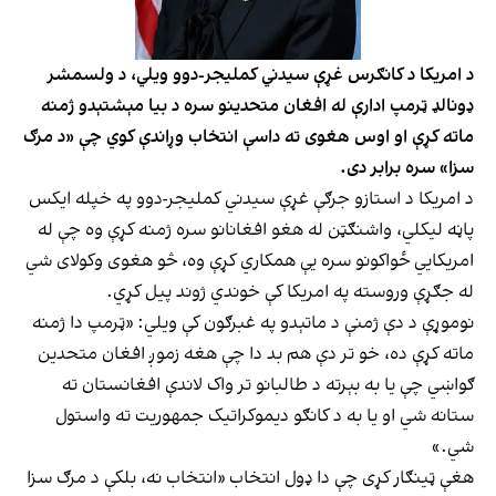
د امریکا د کانګرس غړې سیدني کملیجر-دوو ویلي، د ولسمشر
ډونالډ ټرمپ ادارې له افغان متحدینو سره د بیا مېشتېدو ژمنه
ماته کړې او اوس هغوی ته داسې انتخاب وړاندې کوي چې «د مرګ
سزا» سره برابر دی.
د امریکا د استازو جرګې غړې سیدني کملیجر-دوو په خپله ایکس
پاڼه لیکلي، واشنګټن له هغو افغانانو سره ژمنه کړې وه چې له
امریکایي ځواکونو سره یې همکاري کړې وه، څو هغوی وکولای شي
له جګړې وروسته په امریکا کې خوندي ژوند پیل کړي.
نوموړې د دې ژمنې د ماتېدو په غبرګون کې ویلي: «ټرمپ دا ژمنه
ماته کړې ده، خو تر دې هم بد دا چې هغه زموږ افغان متحدین
ګواښي چې یا به بېرته د طالبانو تر واک لاندې افغانستان ته
ستانه شي او یا به د کانګو دیموکراتیک جمهوریت ته واستول
شي.»
هغې ټینګار کړی چې دا ډول انتخاب «انتخاب نه، بلکې د مرګ سزا