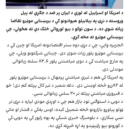
د امریکا او اسراییل له لوري د ایران پر ضد د جګړې له پیل
وروسته د نړۍ په بېلابېلو هېوادونو کې د برېښنایي موټرو تقاضا
زیاته شوې ده. د سون توکو د بیو لوړوالي خلک دې ته هڅولي، چې
برېښنایي موټرو ته مخه کړي.
الجزیره وایي، چې د نړۍ دوه ستر اقتصادونه امریکا او چین کې د
برېښنایي موټرو پلور زیات شوی دی. چینایي شرکتونو ویلي، چې
په مارچ میاشت کې د دوی میاشتنی پلور ۸۲.۶ سلنه زیاتوالی
موندلی دی.
په امریکا کې هم د تېرې میاشتې پرمهال د برېښنایي موټرو پلور
له ۸۲زرو څخه اوښتی دی. دغه شمېر د تېر کال پرتله کم دی؛ خو
د فبرورۍ میاشتې پرتله تر ۲۰ سلنې زیاتوالی ښيي.
د دوبۍ د استوګنې تود بازار هم چې د اوږدې مودې لپاره د نړۍ تر
ټولو پیاوړو بازارونو څخه شمېرل کېده، اوس په‌کې د فشار او ماتې
نښې ښکاري. د بلومبرګ خبري شبکې په یوه راپور کې په دوبۍ کې
د کورونو بیو راټیټېدو په اړه څېړنه کړې ده.