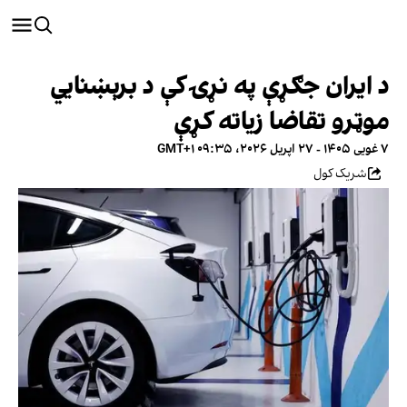
د ایران جګړې په نړۍ کې د برېښنایي
موټرو تقاضا زیاته کړې
۷ غویی ۱۴۰۵ - ۲۷ اپریل ۲۰۲۶، ۰۹:۳۵ GMT+۱
شریک کول