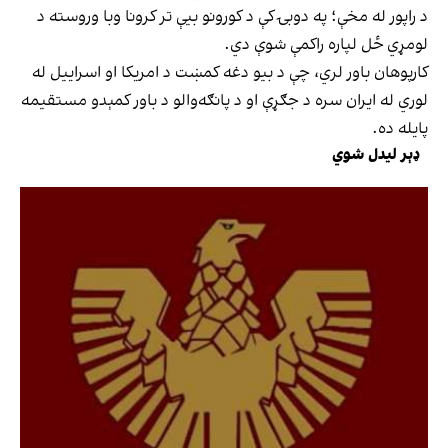
د راپور له مخې؛ په دوبۍ کې د کورونو بیې تر کرونا وبا وروسته د
لومړي ځل لپاره راکمې شوې دي.
کارپوهان باور لري، چې د بیو دغه کمښت د امریکا او اسراییل له
لوري له ایران سره د جګړې او د پانګه‌والو د باور کمېدو مستقیمه
پایله ده.
ډېر لیدل شوي