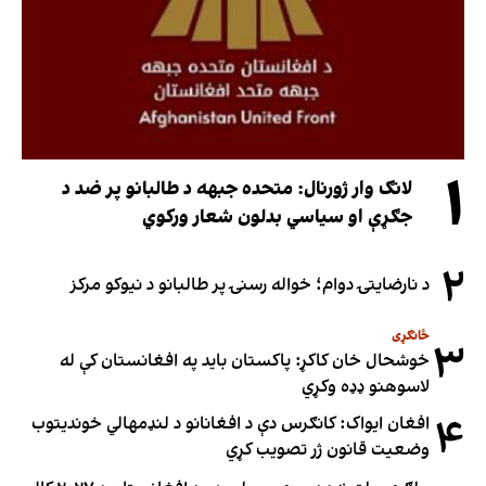
۱
لانګ وار ژورنال: متحده جبهه د طالبانو پر ضد د
جګړې او سیاسي بدلون شعار ورکوي
۲
د نارضایتۍ دوام؛ خواله رسنۍ پر طالبانو د نیوکو مرکز
ځانګړی
۳
خوشحال خان کاکړ: پاکستان بايد په افغانستان کې له
لاسوهنو ډډه وکړي
۴
افغان ایواک: کانګرس دې د افغانانو د لنډمهالي خوندیتوب
وضعیت قانون ژر تصویب کړي