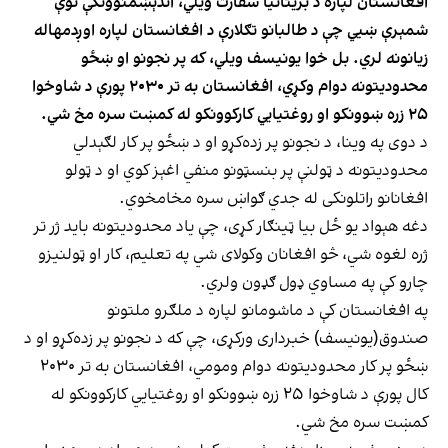
افغانستان لپاره د بریتانیا سفارت ویلي، اندېښمنوونکې نوې
شمېرې ښيي چې د طالبانو تګلارې د افغانستان لپاره اوږدمهاله
زیانونه لري. بل خوا یونیسف ویلي، که پر نجونو او ښځو
محدودیتونه دوام وکړي، افغانستان به تر ۲۰۳۰ پورې د شاوخوا
۲۵ زره ښوونکو او روغتیايي کارکوونکو له کمښت سره مخ شي.
د دوی په وینا، د نجونو پر زده‌کړو او د ښځو پر کار لګېدلي
محدودیتونه د ټولنې پر بنسټونو منفي اغېز کوي او د ټولو
افغانانو راتلونکی له جدي ګواښ سره مخامخوي.
دغه هېواد یو ځل بیا ټینګار کړی، چې یاد محدودیتونه باید ژر تر
ژره لغوه شي، څو افغانان وکولای شي په تعلیم، کار او ټولنیزو
چارو کې په مساوي ډول ګډون ولري.
په افغانستان کې د ماشومانو لپاره د ملګرو ملتونو
صندوق(یونیسف) خبرداری ورکړی، چې که د نجونو پر زده‌کړو او د
ښځو پر کار محدودیتونه دوام ومومي، افغانستان به تر ۲۰۳۰
کال پورې د شاوخوا ۲۵ زره ښوونکو او روغتیايي کارکوونکو له
کمښت سره مخ شي.