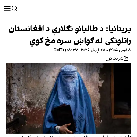
بریتانیا: د طالبانو تګلارې د افغانستان
راتلونکی له ګواښ سره مخ کوي
۸ غویی ۱۴۰۵ - ۲۸ اپریل ۲۰۲۶، ۱۸:۳۷ GMT+۱
شریک کول