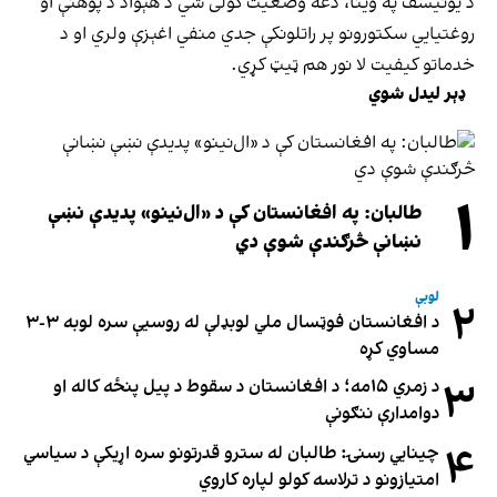
د یونیسف په وینا، دغه وضعیت کولی شي د هېواد د پوهنې او
روغتیايي سکتورونو پر راتلونکې جدي منفي اغېزې ولري او د
خدماتو کیفیت لا نور هم ټیټ کړي.
ډېر لیدل شوي
۱
طالبان: په افغانستان کې د «ال‌نینو» پدیدې نښې
نښانې څرګندې شوې دي
لوبې
۲
د افغانستان فوټسال ملي لوبډلې له روسیې سره لوبه ۳-۳
مساوي کړه
۳
د زمري ۱۵مه؛ د افغانستان د سقوط د پیل پنځه کاله او
دوامدارې ننګونې
۴
چینایي رسنۍ: طالبان له سترو قدرتونو سره اړیکې د سیاسي
امتیازونو د ترلاسه کولو لپاره کاروي