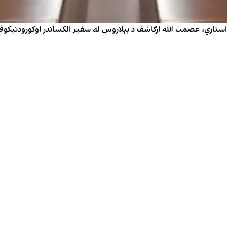
تازي، عصمت الله ارګاشف د بېلاروس له سفیر الکساندر اوګورودنیکوف سره