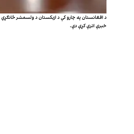
د افغانستان په چارو کې د ازبکستان د ولسمشر ځانګړي اس
خبرې اترې کړې دي.