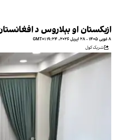
ازبکستان او بېلاروس د افغانستان پ
۸ غویی ۱۴۰۵ - ۲۸ اپریل ۲۰۲۶، ۱۹:۲۴ GMT+۱
شریک کول