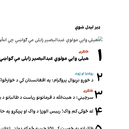
ډېر لیدل شوي
۱
ځانګړی
هیلۍ وایي مولوي عبدالبصیر زابلی مې ګواښي 
۲
روغتیا او ژوند
د خوړو نړیوال پروګرام: په افغانستان کې د خوارځواک
۳
ځانګړی
سرچینې: د هبت‌الله د فرمانونو ریاست د طالبانو د یو
۴
له څوکۍ کم واک؛ رییس الوزرا د واک او پرېکړو په ح
طالبانو په خوست کې ۱۵۱ جریبه ځمکه دولتي اعلان کړه