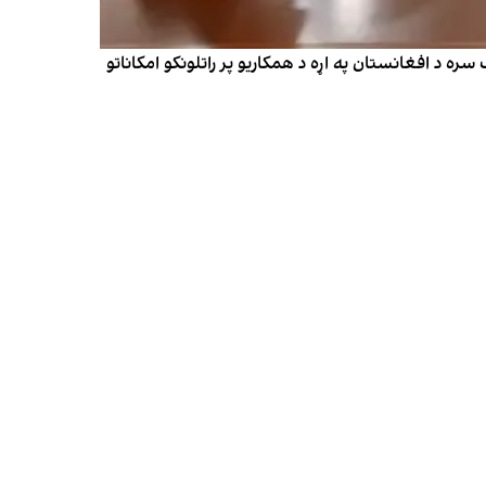
 د افغانستان په اړه د همکاریو پر راتلونکو امکاناتو