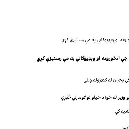
چې انځورونه او ویډیوګانې به مې رسنیزې کړي
ۍ بحران له کنټروله وتلی
 وزیر له خوا د خپلوانو ګومارنې څېړي
اشیه کې