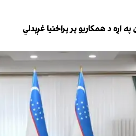
ه اړه د همکاریو پر پراختیا غږېدلي