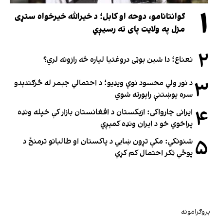
۱
ګوانتانامو، دوحه او کابل؛ د خیرالله خیرخواه ستړی
مزل په ولایت پای ته رسیږي
۲
نعناع؛ دا شین بوټی دروغتیا لپاره څه رازونه لري؟
۳
د نور ولي محسود نوې ویډیو؛ د احتمالي جېمر له څرګندېدو
سره پوښتنې راپورته شوي
۴
ایرانی چارواکی: ازبکستان د افغانستان بازار کې خپله ونډه
پراخوي خو د ایران ونډه کمېږي
۵
شنونکي: مکې تړون ښايي د پاکستان او طالبانو ترمنځ د
پوځي ټکر احتمال کم کړي
پروګرامونه