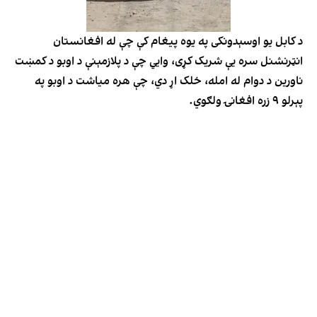
د کابل یو اوسېدونکی په یوه پیغام کې چې له افغانستان
انټرنشنل سره یې شریک کړی، وایي چې د پلازمېنې د اوبو د کمښت
ناورین د دوام له امله، خلک اړ دي، چې هره میاشت د اوبو په
پېرلو ۹ زره افغانۍ ولګوي.