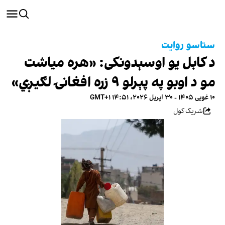
ستاسو روایت
د کابل یو اوسېدونکی: «هره میاشت
مو د اوبو په پېرلو ۹ زره افغانۍ لګیږي»
۱۰ غویی ۱۴۰۵ - ۳۰ اپریل ۲۰۲۶، ۱۴:۵۱ GMT+۱
شریک کول