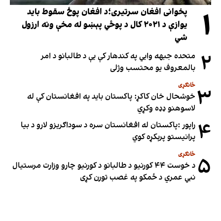
۱
پخوانی افغان سرتیری؛د افغان پوځ سقوط باید
یوازې د ۲۰۲۱ کال د پوځي پېښو له مخې ونه ارزول
شي
۲
متحده جبهه وايي په کندهار کې یې د طالبانو د امر
بالمعروف یو محتسب وژلی
ځانګړی
۳
خوشحال خان کاکړ: پاکستان بايد په افغانستان کې له
لاسوهنو ډډه وکړي
۴
راپور :پاکستان له افغانستان سره د سوداګریزو لارو د بیا
پرانیستو پرېکړه کوي
ځانګړی
۵
د خوست ۴۴ کورنیو د طالبانو د کورنیو چارو وزارت مرستیال
نبي عمري د ځمکو په غصب تورن کړی