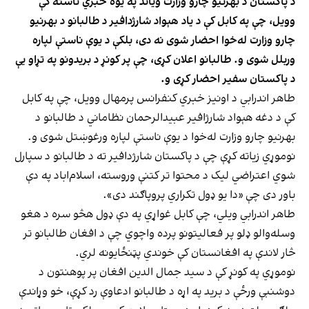
د پاکستان د بهرنیو چارو وزارت ویاند په یوه خبري ناسته کې
وویل، چې په کابل کې د یاد هېواد شارژدافیر د طالبانو د بهرنیو
چارو وزارت له‌خوا احضار شوی نه دی، بلکې د یوې ناستې لپاره
وربلل شوی و. طالبانو اعلان کړی، چې پر کونړ د بریدونو په تړاو یې
د پاکستان سفیر احضار کړی و.
طاهر اندرابي د اونیز خبري کنفرانس پرمهال وویل، چې په کابل
کې د دغه هېواد شارژافیر عبیدالرحمان نظاماني د طالبانو د
بهرنیو چارو وزارت له‌خوا د یوې ناستې لپاره ورغوښتل شوی و.
نوموړي زیاته کړې چې د پاکستان شارژدافیر ته د طالبانو د سپارل
شوي اعتراضي لیک د محتوا تر کتنې وروسته، اسلام‌اباد په دې
باور دی چې «دا یو ډول تکراري پروپاګند دی».
طاهر اندرابي ویلي، چې کابل غواړي په دې ډول هڅو سره د هغو
وسله‌والو ډلو پر فعالیتونو پرده واچوي چې د افغان طالبانو تر
څار لاندې په افغانستان کې خوندي پټنځایونه لري.
نوموړي په کونړ کې د سید جمال الدین افغان پر پوهنتون د
دوشنبې ورځې د برید په اړه د طالبانو ادعاوې رد کړې، خو وړاندې