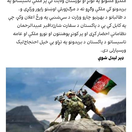
ملګرو ملتونو په کونړ او نورستان ولایت کې پر ملکي تاسیساتو په
بریدونو کې ملکي وګړو ته د مرګ‌ژوبلې اوښتو راپور ورکړی و.
د طالبانو د بهرنیو چارو وزارت د سې‌شنبې په ورځ اعلان وکړ، چې
په کابل کې یې د پاکستان د سفارت شارژدافیر عبیدالرحمان
نظاماني احضار کړی او پر کونړ پوهنتون او نورو ملکي او عامه
تاسیساتو د پاکستان د بریدونو په تړاو یې خپل احتجاج‌لیک
ورسپارلی دی.
ډېر لیدل شوي