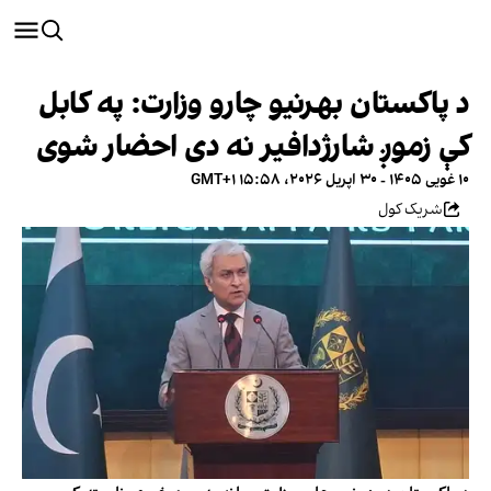
د پاکستان بهرنیو چارو وزارت: په کابل
کې زموږ شارژدافیر نه دی احضار شوی
۱۰ غویی ۱۴۰۵ - ۳۰ اپریل ۲۰۲۶، ۱۵:۵۸ GMT+۱
شریک کول