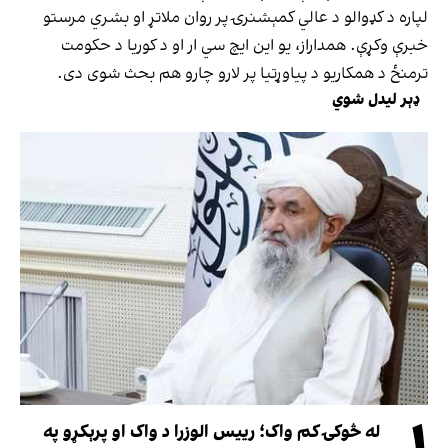
لپاره د کډوالو د عالي کمېشنرۍ پر روان ملاتړ او بشري مرستو
خبرې وکړې. همداراز، یو این ایچ سي ار او د کوریا د حکومت
ترمنځ د همکاریو د پیاوړتیا پر لارو چارو هم بحث شوی دی.
ډېر لیدل شوي
له څوکۍ کم واک؛ رییس الوزرا د واک او پرېکړو په