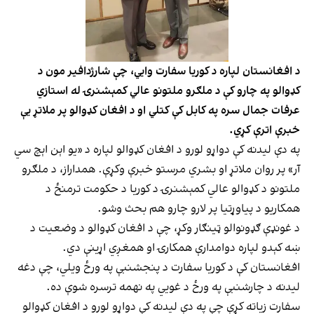
د افغانستان لپاره د کوریا سفارت وایي، چې شارژدافیر مون د
کډوالو په چارو کې د ملګرو ملتونو عالي کمېشنرۍ له استازي
عرفات جمال سره په کابل کې کتلي او د افغان کډوالو پر ملاتړ یې
خبرې اترې کړي.
په دې لیدنه کې دواړو لورو د افغان کډوالو لپاره د «یو اېن اېچ سي
آر» پر روان ملاتړ او بشري مرستو خبرې وکړې. همداراز، د ملګرو
ملتونو د کډوالو عالي کمېشنرۍ د کوریا د حکومت ترمنځ د
همکاریو د پیاوړتیا پر لارو چارو هم بحث وشو.
د غونډې ګډونوالو ټینګار وکړ، چې د افغان کډوالو د وضعیت د
ښه کېدو لپاره دوامدارې همکارۍ او همغږي اړینې دي.
افغانستان کې د کوریا سفارت د پنجشنبې په ورځ ویلي، چې دغه
لیدنه د چارشنبې په ورځ د غویي په نهمه ترسره شوې ده.
سفارت زیاته کړې چې په دې لیدنه کې دواړو لورو د افغان کډوالو