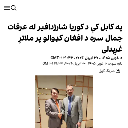
په کابل کې د کوریا شارژدافیر له عرفات
جمال سره د افغان کډوالو پر ملاتړ
غږېدلی
۱۰ غویی ۱۴۰۵ - ۳۰ اپریل ۲۰۲۶، ۱۹:۴۲ GMT+۱
تازه شوی: ۱۰ غویی ۱۴۰۵ - ۳۰ اپریل ۲۰۲۶، ۲۱:۳۷ GMT+۱
شریک کول