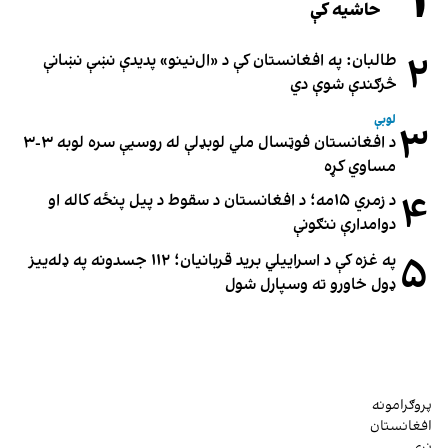
۱
حاشیه کې
۲
طالبان: په افغانستان کې د «ال‌نینو» پدیدې نښې نښانې
څرګندې شوې دي
لوبې
۳
د افغانستان فوټسال ملي لوبډلې له روسیې سره لوبه ۳-۳
مساوي کړه
۴
د زمري ۱۵مه؛ د افغانستان د سقوط د پیل پنځه کاله او
دوامدارې ننګونې
۵
په غزه کې د اسراییلي برید قربانیان؛ ۱۱۲ جسدونه په ډله‌ییز
ډول خاورو ته وسپارل شول
پروګرامونه
افغانستان
نړۍ