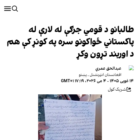
طالبانو د قومي جرګې له لارې له
پاکستاني ځواکونو سره په کونړ کې هم
د اوربند تړون وکړ
عبدالحق عمري
افغانستان انټرنشنل ـ پښتو
۱۴ غویی ۱۴۰۵ - ۴ می ۲۰۲۶، ۱۷:۱۹ GMT+۱
شریک کول