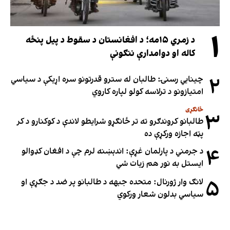
۱
د زمري ۱۵مه؛ د افغانستان د سقوط د پیل پنځه
کاله او دوامدارې ننګونې
۲
چینایي رسنۍ: طالبان له سترو قدرتونو سره اړیکې د سیاسي
امتیازونو د ترلاسه کولو لپاره کاروي
ځانګړی
۳
طالبانو کروندګرو ته تر ځانګړو شرایطو لاندې د کوکنارو د کر
پټه اجازه ورکړې ده
۴
د جرمني د پارلمان غړې: اندېښنه لرم چې د افغان کډوالو
ایستل به نور هم زیات شي
۵
لانګ وار ژورنال: متحده جبهه د طالبانو پر ضد د جګړې او
سیاسي بدلون شعار ورکوي