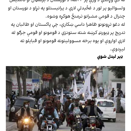
له دې وړاندې د وري پر ۲۴مه، د نورستان د برګمټال او کامدېش
ولسوالیو پر لور د غځېدلې لارې د پرانېستلو په تړاو د نورستان او
چترال د قومي مشرانو ترمنځ هوکړه وشوه.
له دغو تړونونو ظاهرا داسې ښکاري، چې پاکستان او طالبان په
تدریج پر ډیورنډ کرښه شته ستونزې د قومونو او قومي جرګو له
لارې اواروي او یوه برخه مسوولیتونه قومونو او قبایلو ته
لیږدوي.
ډېر لیدل شوي