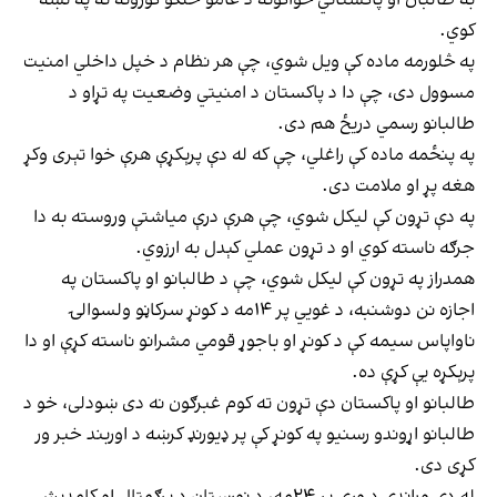
به طالبان او پاکستاني ځواکونه د عامو خلکو کورونه نه په نښه
کوي.
په څلورمه ماده کې ویل شوي، چې هر نظام د خپل داخلي امنیت
مسوول دی، چې دا د پاکستان د امنیتي وضعیت په تړاو د
طالبانو رسمي دریځ هم دی.
په پنځمه ماده کې راغلي، چې که له دې پرېکړې هرې خوا تېری وکړ
هغه پړ او ملامت دی.
په دې تړون کې لیکل شوي، چې هرې درې میاشتې وروسته به دا
جرګه ناسته کوي او د تړون عملي کېدل به ارزوي.
همدراز په تړون کې لیکل شوي، چې د طالبانو او پاکستان په
اجازه نن دوشنبه، د غويي پر ۱۴مه د کونړ سرکاڼو ولسوالۍ
ناواپاس سیمه کې د کونړ او باجوړ قومي مشرانو ناسته کړې او دا
پرېکړه یې کړې ده.
طالبانو او پاکستان دې تړون ته کوم غبرګون نه دی ښودلی، خو د
طالبانو اړوندو رسنیو په کونړ کې پر ډیورنډ کرښه د اوربند خبر ور
کړی دی.