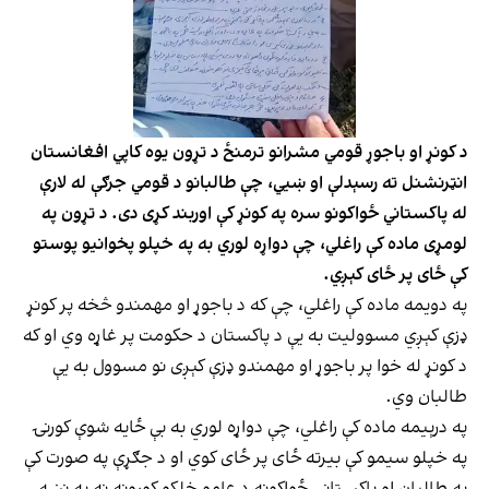
د کونړ او باجوړ قومي مشرانو ترمنځ د تړون یوه کاپي افغانستان
انټرنشنل ته رسېدلې او ښيي، چې طالبانو د قومي جرګې له لارې
له پاکستاني ځواکونو سره په کونړ کې اوربند کړی دی. د تړون په
لومړی ماده کې راغلي، چې دواړه لوري به په خپلو پخوانیو پوستو
کې ځای پر ځای کېږي.
په دویمه ماده کې راغلي، چې که د باجوړ او مهمندو څخه پر کونړ
ډزې کېږي مسوولیت به یې د پاکستان د حکومت پر غاړه وي او که
د کونړ له خوا پر باجوړ او مهمندو ډزې کېږی نو مسوول به یې
طالبان وي.
په درېیمه ماده کې راغلي، چې دواړه لوري به بې ځایه شوې کورنۍ
په خپلو سیمو کې بیرته ځای پر ځای کوي او د جګړې په صورت کې