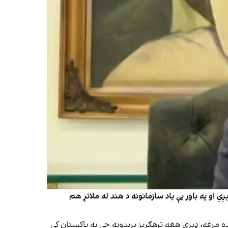
 او په باور یې یاد سازمانونه د هند له ملاتړ هم
د غويي ۱۷مه) له فرانس۲۴ سره په مرکه کې ادعا کړې: «له بده مرغه، ډېری هغه ترهګریز بریدونه چې په پاکستان کې