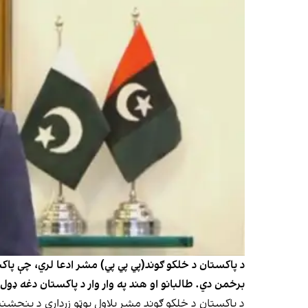
د پاکستان د خلکو ګوند(پي پي پي) مشر ادعا لري، چې پاکس
برخمن دي. طالبانو او هند په وار وار د پاکستان دغه ډول