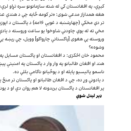
کېږي، په افغانستان کې له شته سازمانونو سره تړاو لري»
هغه همداراز مدعي شوی: «تر کومه ځایه چې د هندي عنصر 
تر دې مخکې (چهارشنبه د غ
مخې ته له یوې چاودنې شاوخوا یو ساعت وروسته د یادې 
وروسته یې هغوی [پاکستاني چارواکو] وویل، چې ریښه یې 
وشوه»؟
محمود خان اڅکزی: د افغانستان او پاکستان مسایل په ګ
هند او افغان طالبانو په وار وار د پاکستان په امنیتي پ
ناسمو پالیسیو پایله او د پوځیانو ناکامي بللې ده.
د یادونې وړ ده، چې د افغان طالبانو او پاکستان تر منځ
پر افغانستان د پاکستان بریدونه لا هم روان دي او د یونا
ډېر لیدل شوي