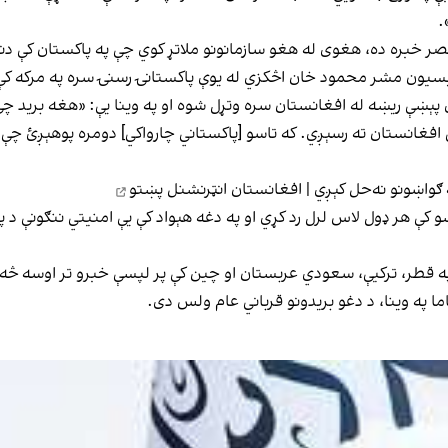
.
خبره ده، هغوی له هغو سازمانونو ملاتړ کوي چې په پاکستان کې دننه 
ويي ۱۶مه) د پاکستان د اپوزیسیون مشر محمود خان اڅکزي له یوې پاکستانۍ رسنۍ سره پ
پېښې ريښه له افغانستان سره وتړل شوه او په وینا یې: «هغه برید چ
افغانستان ته رسېږي. که تاسو [پاکستاني چارواکي] دومره پوهېږئ چې 
واښونو نه‌حل کېږي | افغانستان انټرنشنل پښتو
ېښو کې هر ډول لاس لرل رد کړي او په دغه هېواد کې یې امنیتي ننګونې د
 په قطر، ترکیې، سعودي عربستان او چین کې پر لپسې خبرو تر اوسه څه پا
ما په وینا، د دغو بریدونو قرباني عام ولس دی.