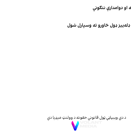
د دې وېبپاڼې ټول قانوني حقونه د وولنټ میډیا دي