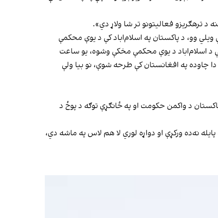
د ترهګریزو فعالیتونو تر شا ولاړ دي».
ه مرکه کې ویلي وو، د پاکستان په اسلام‌اباد کې د یوې محکمې
ې د اسلام‌اباد د یوې محکمې مخکې وشوه، یو ساعت
دا چاوده په افغانستان کې طرحه شوې، نو بیا ولې
 پاکستان د واکمن حکومت او په ځانګړې توګه د پوځ د
یله نه‌ده ورکړې او دواړه لوري لا هم لاس په ماشه دي،