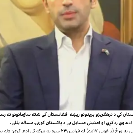
تان کې د ترهګریزو بریدونو ريښه افغانستان کې شته سازمانونو ته رسېږي
 ادعاوې رد کړي او امنیتي مسایل یې د پاکستان کورنۍ مساله بللې.
د پاکستان د خلکو ګوند مشر بلاول بوټو زرداري د پنجشنبې په ورځ (