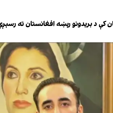
ستان کې د بریدونو رېښه افغانستان ته رسېږي