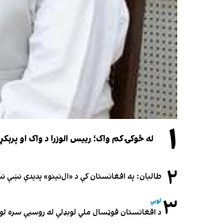
۱
له څوکۍ کم واک؛ رییس الوزرا د واک او پرېکړ
۲
طالبان: په افغانستان کې د «ال‌نینو» پدیدې نښې 
۳
لوبې
د افغانستان فوټسال ملي لوبډلې له روسیې سره لوبه ۳-۳ مساوي 