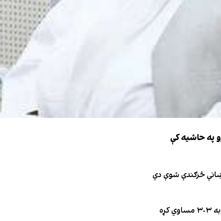
و په حاشیه کې
نښانې څرګندې شوې دي
کړه