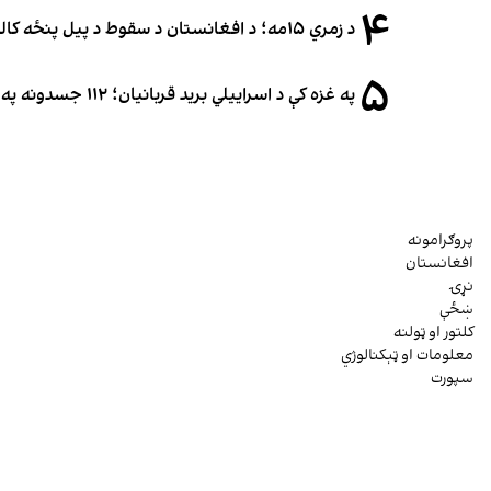
۴
د زمري ۱۵مه؛ د افغانستان د سقوط د پیل پنځه کاله او دوامدارې ننګونې
۵
په غزه کې د اسراییلي برید قربانیان؛ ۱۱۲ جسدونه په ډله‌ییز ډول خاورو ته وسپارل شول
پروګرامونه
افغانستان
نړۍ
ښځې
کلتور او ټولنه
معلومات او ټېکنالوژي
سپورت