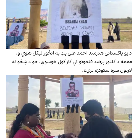
د يو پاکستاني هنرمند احمد علي بټ په انځور ليکل شوي و،
«هغه د کلتور پرضد فلمونو کې کار کول خوښوي، خو د ښځو له
لاريون سره ستونزه لري».