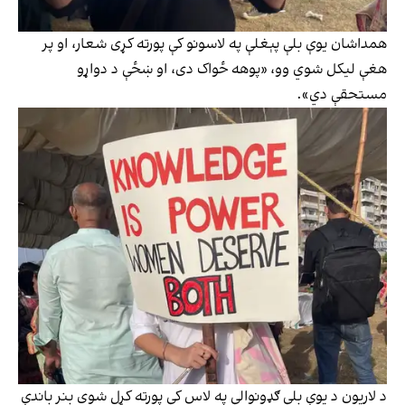
همداشان يوې بلې پېغلې په لاسونو کې پورته کړی شعار، او پر
هغې ليکل شوي وو، «پوهه ځواک دی، او ښځې د دواړو
مستحقې دي».
د لاريون د يوې بلې ګډونوالې په لاس کې پورته کړل شوي بنر باندې