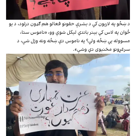
د ښځو په لاريون کې د بشري حقونو فعالو هم ګډون درلود، د يو
ځوان په لاس کې بېنر باندې ليکل شوي وو، «ناموس ستا،
مسووله یې ښځه ولې؟ په ناموس دې ښځه ونه وژل شي، د
سرغړونو مخنيوی دې وشي».