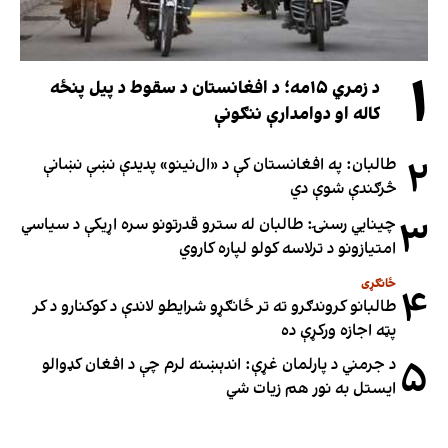
۱
د زمري ۱۵مه؛ د افغانستان د سقوط د پیل پنځه
کاله او دوامدارې ننګونې
۲
طالبان: په افغانستان کې د «ال‌نینو» پدیدې نښې نښانې
څرګندې شوې دي
۳
چینایي رسنۍ: طالبان له سترو قدرتونو سره اړیکې د سیاسي
امتیازونو د ترلاسه کولو لپاره کاروي
ځانګړی
۴
طالبانو کروندګرو ته تر ځانګړو شرایطو لاندې د کوکنارو د کر
پټه اجازه ورکړې ده
۵
د جرمني د پارلمان غړې: اندېښنه لرم چې د افغان کډوالو
ایستل به نور هم زیات شي