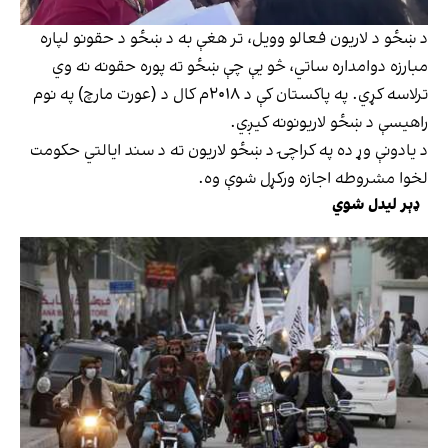
د ښځو د لاريون فعالو وويل، تر هغې به د ښځو د حقونو لپاره
مبارزه دوامداره ساتي، څو یې چې ښځو ته پوره حقونه نه وي
ترلاسه کړي. په پاکستان کې د ۲۰۱۸م کال د (عورت مارچ) په نوم
راهيسې د ښځو لاريونونه کيږي.
د يادونې وړ ده په کراچۍ د ښځو لاريون ته د سند ايالتي حکومت
لخوا مشروطه اجازه ورکړل شوې وه.
ډېر لیدل شوي