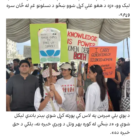
ليک وو، «زه د هغو غلي کړل شوو ښځو د نسلونو غږ له ځان سره
وړم».
د يوې بلې مېرمن په لاس کې پورته کړل شوي بېنر باندې ليکل
شوي و، «د ښځې له کوره بهر وتل د وېرې خبره نه، بلکې د حق
خبره ده».