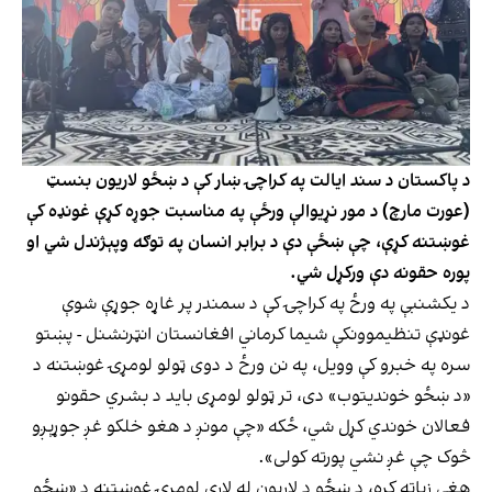
د پاکستان د سند ايالت په کراچۍ ښار کې د ښځو لاريون بنسټ
(عورت مارچ) د مور نړیوالې ورځې په مناسبت جوړه کړې غونډه کې
غوښتنه کړې، چې ښځې دې د برابر انسان په توګه وپېژندل شي او
پوره حقونه دې ورکړل شي.
د يکشنبې په ورځ په کراچۍ کې د سمندر پر غاړه جوړې شوې
غونډې تنظيموونکې شيما کرماني افغانستان انټرنشنل - پښتو
سره په خبرو کې وويل، په نن ورځ د دوی ټولو لومړۍ غوښتنه د
«د ښځو خونديتوب» دی، تر ټولو لومړی باید د بشري حقونو
فعالان خوندي کړل شي، ځکه «چې مونږ د هغو خلکو غږ جوړېږو
څوک چې غږ نشي پورته کولی».
هغې زياته کړه، د ښځو د لاريون له لارې لومړۍ غوښتنه د «ښځو