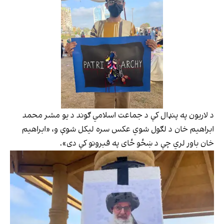
د لاريون په پنډال کې د جماعت اسلامي ګوند د يو مشر محمد
ابراهيم خان د لګول شوي عکس سره ليکل شوې و، «ابراهيم
خان باور لري چې د ښځو ځای په قبرونو کې دی».