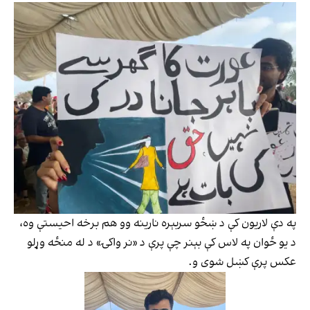
په دې لاریون کې د ښځو سربېره نارینه وو هم برخه احیستې وه،
د يو ځوان په لاس کې بېنر چې پرې د «نر واکۍ» د له منځه وړلو
عکس پرې کښل شوی و.