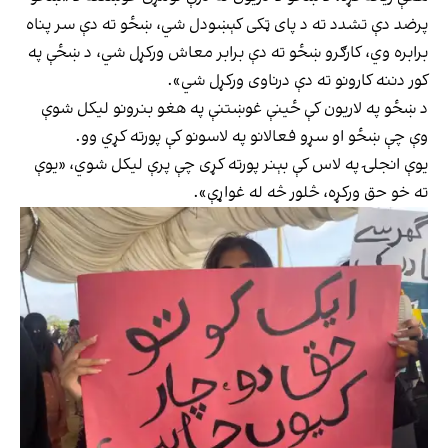
پرضد دې تشدد ته د پای ټکی کېښودل شي، ښځو ته دې سر پناه
برابره وي، کارګرو ښځو ته دې برابر معاش ورکړل شي، د ښځې په
کور دننه کارونو ته دې درناوی ورکړل شي».
د ښځو په لاريون کې ځينې غوښتنې په هغو بنرونو ليکل شوې
وې چې ښځو او سړو فعالانو په لاسونو کې پورته کړي وو.
یوې انجلۍ په لاس کې بېنر پورته کړی چې پرې ليکل شوي، «يوې
ته خو حق ورکړه، څلور څه له غواړې».