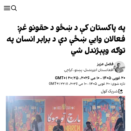
په پاکستان کې د ښځو د حقونو غږ:
فعالان وایي ښځې دې د برابر انسان په
توګه وپېژندل شي
فضل عزیز
افغانستان انټرنشنل- پښتو، کراچۍ
۲۰ غویی ۱۴۰۵ - ۱۰ می ۲۰۲۶، ۲۰:۲۵ GMT+۱
تازه شوی: ۲۰ غویی ۱۴۰۵ - ۱۰ می ۲۰۲۶، ۲۲:۱۱ GMT+۱
شریک کول