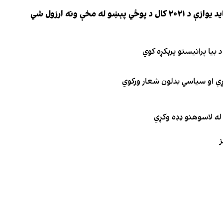
 مخې ونه ارزول شي
 بیا پرانیستو پرېکړه کوي
ګړې او سیاسي بدلون شعار ورکوي
له لاسوهنو ډډه وکړي
ز