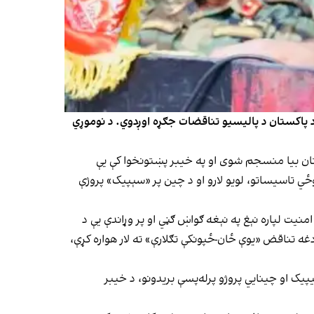
 د پاکستان د پالیسیو تناقضات جګړه اوږدوي. د نوموړي
ه ویلي، چې له ۲۰۲۱ کال راهیسې تحریک طالبان پاکستان بیا منسجم شوی او په خیبر پښتونخوا کې یې
وځي تاسیساتو، لویو لارو او د چین پر «سېپیک» پروژې
نیت لپاره نېغ په نېغه ګواښ ګڼي او پر وړاندې یې د
غه تناقض «یوې ځان-ځپونکې تګلارې» ته لار هواره کړې،
ک او چینایي پروژو پرله‌پسې بریدونو، د خیبر