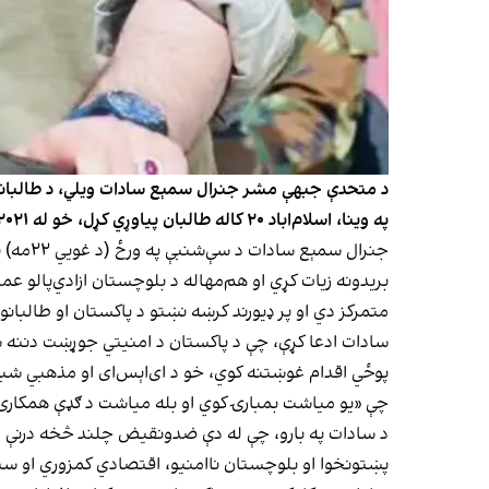
د متحدې جبهې مشر جنرال سمېع‌ سادات ویلي، د طالبانو ا
په وینا، اسلام‌اباد ۲۰ کاله طالبان پیاوړي کړل، خو له ۲۰۲۱ کال وروسته دا تګلاره پر ستراتیژیکو ستونزو بدله شوې.
بریدونه زیات کړي او هم‌مهاله د بلوچستان ازادي‌پالو عم
متمرکز دي او پر ډیورند کرښه نښتو د پاکستان او طالبانو 
سادات ادعا کړې، چې د پاکستان د امنیتي جوړښت دننه ښکار
پوځي اقدام غوښتنه کوي، خو د ای‌اېس‌ای او مذهبي شبکو 
چې «یو میاشت بمبارۍ کوي او بله میاشت د ګډې همکارۍ 
د سادات په بارو، چې له دې ضدونقیض چلند څخه درنې اغې
پښتونخوا او بلوچستان ناامنيو، اقتصادي کمزوري او سی