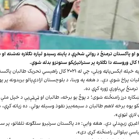
و پاکستان ترمنځ د روانې شخړې د پایته رسېدو لپاره تګلاره نه‌شته او
جنرال سمېع سادات د سې‌شنبې په ورځ (د غويي ۲۲مه) په خپله اېکس‌پاڼ
لیات پراخ شوي دي. د هغه په وینا، د بلوچستان ازادي‌پالو بریدونه پر پ
ترمنځ بې‌باوري ژوره کړې ده.
ه درز رامنځته شوی؛ د پوځ یو برخه، طالبان او ټي‌ټي‌پي‌ د خپل ملي ام
یوه برخه لاهم طالبان د سیمه‌ییز نفوذ وسیله بولي. ده زیاته کړې، د
لارې لټوي».
زې زیږېدلې دي. هغه وایي: «د پاکستان سرتېرو سلګونه تلفاتو، پر سیپی
اسي بېلوالی رامنځته کړی دی».