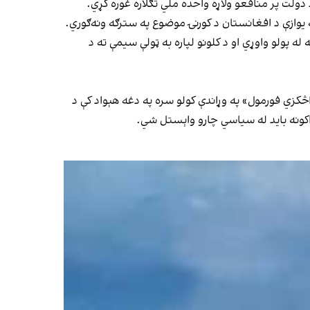
دولت پر منافعو ولاړه واحده ملي تګلاره غوره کړي.
 یوازې د افغانستان د کورنۍ موضوع په سترګه ونه‌ګوري.
 پولو واوړي او د کلونو لپاره به ټولې سیمې ته د
کزي فورمول» په وړاندې کولو سره په دغه هېواد کې د
اکونه باید له سیاسي چارو واېستل شي.