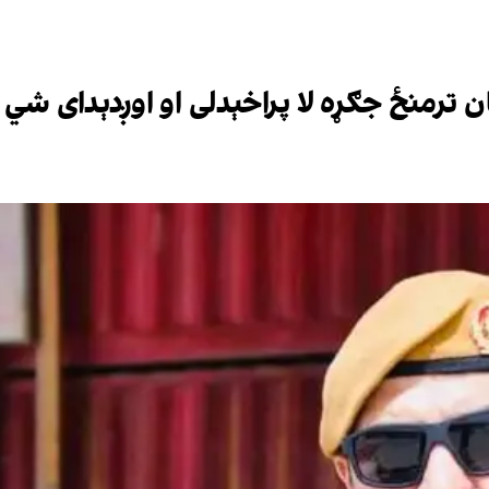
 ترمنځ جګړه لا پراخېدلی او اوږدېدای شي