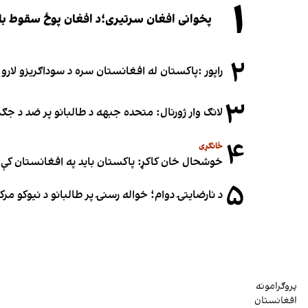
۱
پخوانی افغان سرتیری؛د افغان پوځ سقوط باید یوازې د ۲۰۲۱ کال د پوځي پېښو له
۲
راپور :پاکستان له افغانستان سره د سوداګریزو لارو د
۳
لانګ وار ژورنال: متحده جبهه د طالبانو پر ضد د ج
۴
ځانګړی
خوشحال خان کاکړ: پاکستان بايد په افغانستان کې 
۵
د نارضایتۍ دوام؛ خواله رسنۍ پر طالبانو د نیوکو مرک
پروګرامونه
افغانستان