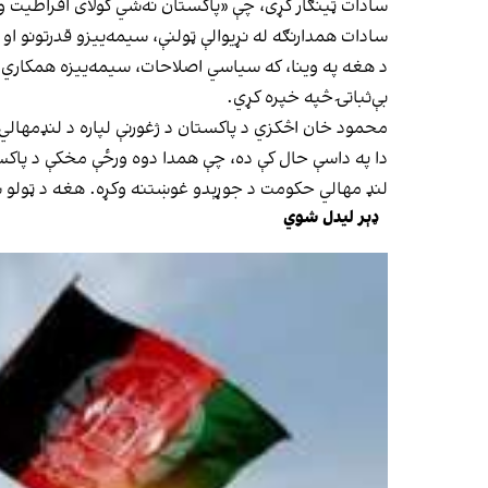
سادات ټینګار کړی، چې «پاکستان نه‌شي کولای افراطیت ودر
سادات همدارنګه له نړیوالې ټولنې، سیمه‌ییزو قدرتونو او
د هغه په وینا، که سیاسي اصلاحات، سیمه‌ییزه همکاري او
بې‌ثباتۍ څپه خپره کړي.
محمود خان اڅکزي د پاکستان د ژغورنې لپاره د لنډمهال
دا په داسې حال کې ده، چې همدا دوه ورځې مخکې د پاکست
لنډ مهالي حکومت د جوړېدو غوښتنه وکړه. هغه د ټولو س
ډېر لیدل شوي