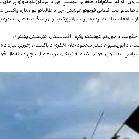
وي» او له اسلام‌اباد څخه یې غوښتي چې د ایډیالوژیکو پروژو پر ځای د 
 د طالبانو ضد افغاني قوتونو غوښتي، چې د طالبانو دوامداره واکمنۍ ته
 د افغانستان په اړه بشپړ ستراتیژیک بدلون رامنځته نه‌شي، شخړه به له
ي حکومت د جوړېدو غوښتنه وکړه | افغانستان انټرنشنل پښتو
ان د اپوزیسیون مشر محمود خان اڅکزي د پاکستان ژغورنې لپاره د «اڅ
یاسي بندیانو پر خوشې کېدو له ټينګار سربېره ویلی، چې وسله‌وال ځو