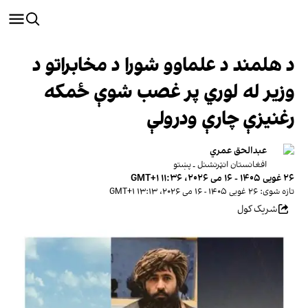
د هلمند د علماوو شورا د مخابراتو د
وزیر له لوري پر غصب شوې ځمکه
رغنیزې چارې ودرولې
عبدالحق عمري
افغانستان انټرنشنل ـ پښتو
۲۶ غویی ۱۴۰۵ - ۱۶ می ۲۰۲۶، ۱۱:۳۶ GMT+۱
تازه شوی: ۲۶ غویی ۱۴۰۵ - ۱۶ می ۲۰۲۶، ۱۳:۱۳ GMT+۱
شریک کول