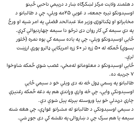
د هلمند ولایت مرکز لښکرګاه ښار د دریېمې ناحیې ځینو
اوسېدونکو تېره جمعه، د غويي ۲۵مه ویلي، چې د طالبانو د
مخابراتو او ټکنالوژۍ وزیر ملا عبدالحد فضلي په امر شپه او ورځ
په دې سیمه کې کار روان دی ترڅو دا سیمه چهاردېوالي کړي.
ځايي اوسېدونکو ویلي، چې په یاده سیمه کې یوه نمره (څلور
بسوې) ځمکه له ۵۰ زره تر ۶۰ زره امریکايي ډالرو پورې ارزښت
لري.
ځايي اوسېدونکو د معلوماتو له‌مخې، غصب شوې ځمکه شاوخوا
۷ جریبه ده.
طالبانو په رسمي ډول څه نه دی ویلي خو د سیمې ځايي
اوسیدونکي وايي، چې څه وارې وړاندې هم په دغه ځمکه رغنیزې
چارې درېدلي خو بیا وروسته بېرته پیل شوي دي.
د سیمې اوسېدونکي د طالبانو له مشرانو غواړي، چې هغه شنه
سیمه یا هم سرک چې د ښاروالۍ په نقشه کې دی جوړ شي.