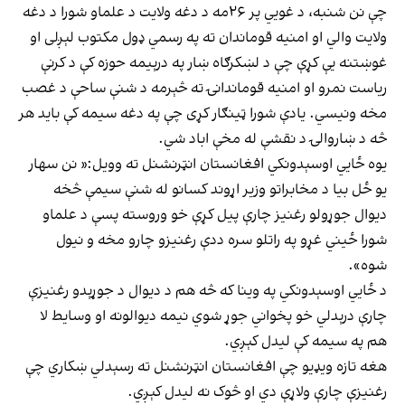
چې نن شنبه، د غويي پر ۲۶مه د دغه ولایت د علماو شورا د دغه
ولایت والي او امنیه قوماندان ته په رسمي ډول مکتوب لېږلی او
غوښتنه یې کړې چې د لښکرګاه ښار په درېیمه حوزه کې د کرنې
ریاست نمرو او امنیه قوماندانۍ ته څېرمه د شنې ساحې د غصب
مخه ونیسي. یادې شورا ټینګار کړی چې په دغه سیمه کې باید هر
څه د ښاروالۍ د نقشې له مخې اباد شي.
یوه ځايي اوسېدونکي افغانستان انټرنشنل ته وویل:« نن سهار
یو ځل بیا د مخابراتو وزیر اړوند کسانو له شنې سیمې څخه
دیوال جوړولو رغنیز چارې پیل کړې خو وروسته پسې د علماو
شورا ځیني غړو په راتلو سره ددې رغنیزو چارو مخه و نیول
شوه».
د ځايي اوسېدونکي په وینا که څه هم د دیوال د جوړېدو رغنیزې
چارې درېدلي خو پخواني جوړ شوي نیمه دیوالونه او وسایط لا
هم په سیمه کې لیدل کېږي.
هغه تازه ویډيو چې افغانستان انټرنشنل ته رسېدلي ښکاري چې
رغنیزې چارې ولاړې دي او څوک نه لیدل کېږي.