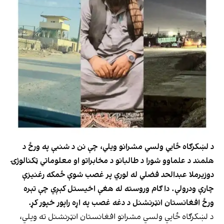
د لښکرګاه ځايي ولسي مشرانو ویلي، چې نن د شنبې په ورځ د
هلمند د علماوو شورا د طالبانو د مخابراتو او معلوماتي ټکنالوژۍ
دوزیرملا عبدالحد فضلي له لوري پر غصب شوې ځمکه رغنیزې
چارې ودرولې. دا ګام وروسته له هغې اخیستل کېږي چې تېره
ورځ افغانستان انټرنشنل د دغه غصب په اړه راپور خپور کړ.
د لښکرګاه ځايي ولسي مشرانو افغانستان انټرنشنل ته ویلي،