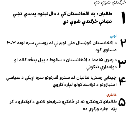
۱
طالبان: په افغانستان کې د «ال‌نینو» پدیدې نښې
نښانې څرګندې شوې دي
لوبې
۲
د افغانستان فوټسال ملي لوبډلې له روسیې سره لوبه ۳-۳
مساوي کړه
۳
د زمري ۱۵مه؛ د افغانستان د سقوط د پیل پنځه کاله او
دوامدارې ننګونې
۴
چینایي رسنۍ: طالبان له سترو قدرتونو سره اړیکې د سیاسي
امتیازونو د ترلاسه کولو لپاره کاروي
ځانګړی
۵
طالبانو کروندګرو ته تر ځانګړو شرایطو لاندې د کوکنارو د کر
پټه اجازه ورکړې ده