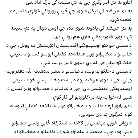
ادارو ته دې امر وکړي چې په دې سیمه کې پارک اباد شي.
په دې عریضه کې لیکل شوي چې ځیني زورواکي غواړي دا سیمه
غصب کړي.
په دې عریضه کې یادونه شوې ده، چې اوس مهال په دې سیمه
کې د یوې څلوردېوالي چارې هم روانې دي.
د سیمې څو تنو اوسېدونکو افغانستان انټرنشنل ته وویل، چې د
طالبانو د مخابراتو وزیر عبدالاحد فضلي اړوندو کسانو د سیمې
خلک ګواښلي چې له دې دعوې لاس پر سر شي.
د سیمې د خلکو په وینا، د طالبانو د مشر ملاهبت الله دفتر ورته
ویلي، چې د دوی عریضه یوه میاشت وخت نیسي خو د سیمې
اوسېدونکي اندېښمن دي، چې د طالبانو د مخابراتو وزیر کسان د
شپې له خوا په پټه پر څلوردېوالی کار کوي.
ددې راپور اړه د طالبانو د مخابراتو وزیر عبدالاحد فضلي تراوسه
کوم غبرګون نه دی ښودلی.
د روانې غويي میاشتې پر ۲۶مه د لښکرګاه ځايي ولسي مشرانو
ویلي وو، چې د هلمند د علماوو شورا د طالبانو د مخابراتو او