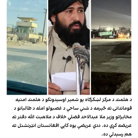
د هلمند د مرکز لښکرګاه یو شمېر اوسېدونکو د هلمند امنیه
قوماندانۍ ته څېرمه د شنې ساحې د غصبولو امله د طالبانو د
مخابراتو وزیر ملا عبدالاحد فضلي خلاف د ملاهبت الله دفتر ته
عریضه کړې ده. ددې عریضې یوه کاپي افغانستان انټرنشنل ته
هم رسېدلې ده.