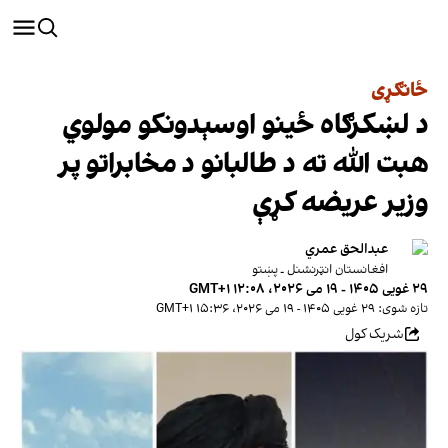
ځانګړی
د لښکرګاه ځینو اوسېدونکو مولوي
هبت الله ته د طالبانو د مخابراتو پر
وزیر عریضه کړې
عبدالحق عمري
افغانستان انټرنشنل ـ پښتو
۲۹ غویی ۱۴۰۵ - ۱۹ می ۲۰۲۶، ۱۲:۰۸ GMT+۱
تازه شوی: ۲۹ غویی ۱۴۰۵ - ۱۹ می ۲۰۲۶، ۱۵:۳۶ GMT+۱
شریک کول