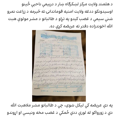
د هلمند ولایت مرکز لښکرګاه ښار د دریېمې ناحیې ځینو
اوسېدونکو ددغه ولایت امنیه قوماندانۍ ته څېرمه د زراعت نمرو
شنې سیمې د غصب کېدو په تړاو د طالبانو د مشر مولوي هبت
الله اخوندزاده دفتر ته عریضه کړې ده.
په دې عریضه کې لیکل شوی، چې د طالبانو مشر ملاهبت الله
دې د زورواکو له لوري ددې ځمکې د غصب مخه ونیسي او اړوندو