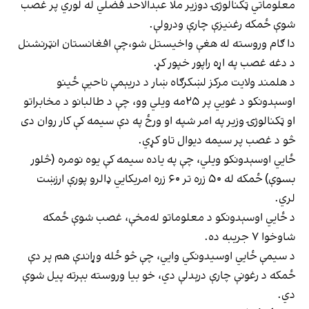
معلوماتي ټکنالوژۍ دوزیر ملا عبدالاحد فضلي له لوري پر غصب
شوې ځمکه رغنیزې چارې ودرولې.
دا ګام وروسته له هغې واخیستل شو،چې افغانستان انټرنشنل
د دغه غصب په اړه راپور خپور کړ.
د هلمند ولایت مرکز لښکرګاه ښار د دریېمې ناحیې ځینو
اوسېدونکو د غويي پر ۲۵مه ویلي وو، چې د طالبانو د مخابراتو
او ټکنالوژۍ وزیر په امر شپه او ورځ په دې سیمه کې کار روان دی
څو د غصب پر سیمه دیوال تاو کړي.
ځايي اوسېدونکو ویلي، چې په یاده سیمه کې یوه نومره (څلور
بسوې) ځمکه له ۵۰ زره تر ۶۰ زره امریکايي ډالرو پورې ارزښت
لري.
د ځايي اوسېدونکو د معلوماتو له‌مخې، غصب شوې ځمکه
شاوخوا ۷ جریبه ده.
د سیمې ځايي اوسیدونکي وايي، چې څو ځله وړاندې هم پر دې
ځمکه د رغونې چارې درېدلې دي، خو بیا وروسته بېرته پیل شوې
دي.