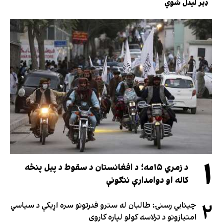
ډېر لیدل شوي
۱
د زمري ۱۵مه؛ د افغانستان د سقوط د پیل پنځه
کاله او دوامدارې ننګونې
۲
چینایي رسنۍ: طالبان له سترو قدرتونو سره اړیکې د سیاسي
امتیازونو د ترلاسه کولو لپاره کاروي