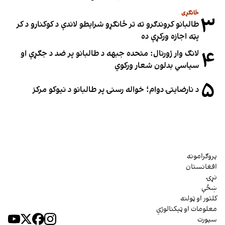
ځانګړی
۳
طالبانو کروندګرو ته تر ځانګړو شرایطو لاندې د کوکنارو د کر
پټه اجازه ورکړې ده
۴
لانګ وار ژورنال: متحده جبهه د طالبانو پر ضد د جګړې او
سیاسي بدلون شعار ورکوي
۵
د نارضایتۍ دوام؛ خواله رسنۍ پر طالبانو د نیوکو مرکز
پروګرامونه
افغانستان
نړۍ
ښځې
کلتور او ټولنه
معلومات او ټېکنالوژي
سپورت