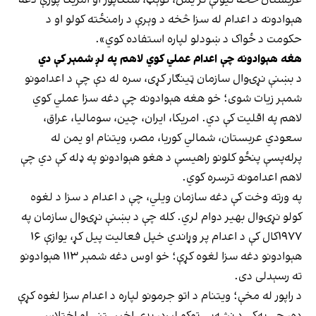
هېوادونه د اعدام له سزا څخه د وېرې د رامنځته کولو او د
حکومت د ځواک د ښودلو لپاره استفاده کوي».
هغه هېوادونه چې اعدام عملي کوي لاهم په لږ شمېر کې دي
د بښنې نړۍوال سازمان ټینګار کړی، سره له دې چې د اعدامونو
شمېر زیات شوی؛ خو هغه هېوادونه چې دغه سزا عملي کوي
لاهم په اقلیت کې دي. امریکا، ایران، چین، سومالیا، عراق،
سعودي عربستان، شمالي کوریا، مصر، ویتنام او یمن له
پرله‌‌پسې پنځو کلونو راهیسې د هغو هېوادونو په ډله کې دي چې
لاهم اعدامونه ترسره کوي.
په ورته وخت کې دغه سازمان ویلي، چې د اعدام د سزا د لغوه
کولو نړۍوال بهیر دوام لري. کله چې د بښنې نړۍوال سازمان په
۱۹۷۷کال کې د اعدام پر وړاندي خپل فعالیت پیل کړ، یوازې ۱۶
هېوادونو دغه سزا لغوه کړې؛ خو اوس دغه شمېر ۱۱۳ هېوادونو
ته رسېدلی دی.
د راپور له مخې؛ ویتنام د اتو جرمونو لپاره د اعدام سزا لغوه کړې
ده، چې په‌کې د نشه‌‌يي توکو لېږد، بډې اخیستنې او اختلاس