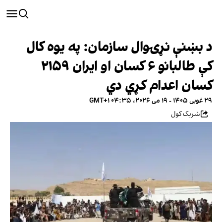
د بښنې نړۍوال سازمان: په یوه کال
کې طالبانو ۶ کسان او ایران ۲۱۵۹
کسان اعدام کړي دي
۲۹ غویی ۱۴۰۵ - ۱۹ می ۲۰۲۶، ۰۴:۳۵ GMT+۱
شریک کول