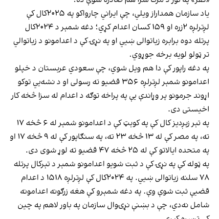
یاد سازمان همداراز ویلي، چې ایراني چارواکو په ۲۰۲۵کال کې
لږترلږه ۲زره او ۱۵۹ کسان اعدام کړي؛ دغه شمېر د ۲۰۲۴کال
پرتله دوه برابره زیاتوالی ښیي او په نړۍ کې د اعدامونو د زیاتوالي
تر ټولو لویه برخه جوړوي.
په دغه راپور کې دا هم ویل شوي، چې سعودي عربستان د خپلو
اعدامونو شمېر لږترلږه ۳۵۶ قضیو ته رسولی او د نشه‌يي توکو
اړوند جرمونو پر وړاندې یې په پراخه توګه د اعدام له سزا څخه کار
اخیستی دی.
په تېر زېږدیز کال کې په کوېټ کې د اعدامونو شمېر له ۶ څخه ۱۷
ته، په مصر کې له ۱۳ څخه ۲۳ ته، په سنګاپور کې له ۹ څخه ۱۷ او
په متحده ایالاتو کې له ۲۵ څخه ۴۷ قضیو ته لوړ شوی دی.
په ټوله کې په نړۍ کې د ثبت شویو اعدامونو شمېر د تېرکال پرتله
۷۸ سلنه زیاتوالی ښيي. په ۲۰۲۴کال کې لږترلږه ۱۵۱۸ د اعدام
قضیې ثبت شوې وې. په دغه شمېرو کې هغه زرګونه اعدامونه
شامل نه‌دي، چې د بښنې نړۍوال سازمان په باور لاهم په چین
کې ترسره کېږي.