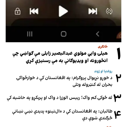
۱
ځانګړی
هیلۍ وایي مولوي عبدالبصیر زابلی مې ګواښي چې
انځورونه او ویډیوګانې به مې رسنیزې کړي
روغتیا او ژوند
۲
د خوړو نړیوال پروګرام: په افغانستان کې د خوارځواکۍ
بحران له کنټروله وتلی
۳
له څوکۍ کم واک؛ رییس الوزرا د واک او پرېکړو په حاشیه کې
۴
طالبان: په افغانستان کې د «ال‌نینو» پدیدې نښې نښانې
څرګندې شوې دي