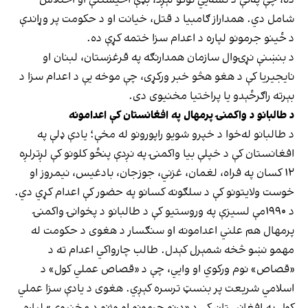
شامل دي. همداراز ګامبیا د قتل، خیانت او د حکومت پر وړاندې
د ځینو جرمونو لپاره د اعدام سزا ختمه کړې ده.
د بنښنې نړۍوال سازمان همدارنګه په قرغزستان، لبنان او
نایجیریا کې د هغو هڅو خبر ورکړی، چې موخه یې د اعدام سزا د
بېرته راګرځېدو یا پراختیا مخنیوی دی.
د طالبانو د واکمنۍ پرمهال په افغانستان کې اعدامونه
د طالبانو له‌خوا د خپرو شویو راپورونو له مخې؛ یادې ډلې په
افغانستان کې د خپلې بیا واکمنۍ په نږدې پنځو کلونو کې لږترلږه
۱۲ کسان په فراه، لغمان، غزني، جوزجان، بادغیس، نیمروز او
خوست ولایتونو کې د سلګونه کسانو په حضور کې اعدام کړي دي.
د ۱۹۹۰مې لسیزې په وروستیو کې د طالبانو د پخوانۍ واکمنۍ
پرمهال هم علني اعدامونه او سنګسار د هغوی د حکومت له
مهمو نښو څخه شمېرل کېدل. طالب چارواکي اعدام ته د
«قصاص» نوم ورکوي او وایي، چې د «قصاص عملي کول» د
اسلامي شریعت پر بنسټ ترسره کېږي. هغوی د یادې سزا عملي
کول په افغانستان کې د «درنو جرمونو او وژنو د مخنیوي» لپاره