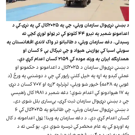
د بښنې نړۍوال سازمان ویلي، چې په ۲۰۲۵کال کې په نړۍ کې د
اعدامونو شمېر په تېرو ۴۴ کلونو کې تر ټولو لوړې کچې ته
رسېدلی. دغه سازمان ویلي، د طالبانو تر واک لاندې افغانستان په
سویلي اسیا کې یوازینی هېواد و چې تېرکال یې ۶ کسان او
همدارنګه ایران په ورته موده کې ۲۱۵۹ کسان اعدام کړي دي.
د بښنې نړۍوال سازمان د ۲۰۲۵کال د اعدامونو د حکمونو او
عملي کېدو په اړه په خپل کلني راپور کې چې د دوشنبې په ورځ (د
غویي په ۲۸مه) خپور شو ویلي، لږترلږه ۲زره او ۷۰۷ کسان د نړۍ
په ۱۷ هېوادونو کې اعدام شوي؛ دغه شمېر د ۱۹۸۱ کال راهیسې
چې د بښنې نړۍوال سازمان ثبت کړی، بې‌ساری بلل شوی دی.
د بښنې نړۍوال سازمان ویلي، چې طالبانو په ۲۰۲۵کال کې ۶
کسان اعدام کړي دي. د دغه سازمان په وینا؛ ټول اعدامونه د کال
په اوږدو کې په عام محضر کې ترسره شوي دي. یو کس ته د
«کفر» په تور د مرګ سزا هم صادره شوې ده.