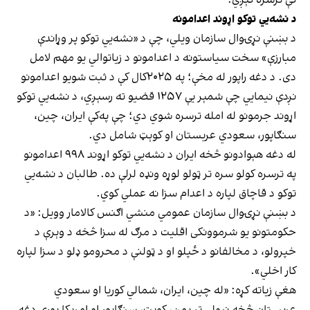
د نشه‌‌يي توکو اړوند اعدامونه
د بښنې نړۍوال سازمان ویلي، چې د «نشه‌‌يي توکو پر وړاندې
مبارزې» سخت سیاستونه د اعدامونو د زیاتوالي یو مهم لامل
دی. د دغه راپور له مخې؛ په ۲۰۲۵کال کې د ثبت شویو اعدامونو
نږدې نیمايي چې شمېر یې ۱۲۵۷ قضیو ته رسېږي، د نشه‌‌يي توکو
اړوند جرمونو له امله ترسره شوي دي؛ چې په‌کې ایران، چین،
سنګاپور، سعودي عربستان او کوېټ شامل دي.
له دغه هېوادونو څخه ایران د نشه‌‌يي توکو اړوند ۹۹۸ اعدامونو
په ترسره کولو سره تر ټولو لوړه ونډه لرلې ده. طالبان د نشه‌‌يي
توکو د قاچاق لپاره د اعدام سزا نه عملي کوي.
د بښنې نړۍوال سازمان عمومي منشي اګنس کالامار وویل: «د
حکومتونو یو شرموونکی اقلیت د مرګ له سزا څخه د وېرې د
خپرولو، د مخالفانو د ځپلو او د ټولنې د محرومو ډلو د سزا لپاره
کار اخلي».
هغې زیاته کړه: «له چین، ایران، شمالي کوریا او سعودي
عربستان څخه نیولې تر یمن، کوېټ، سنګاپور او امریکا پورې دغه