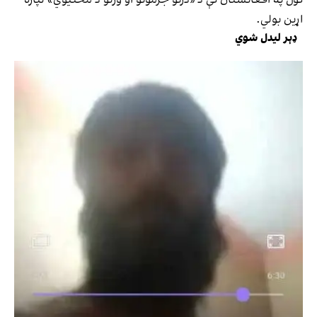
اړین بولي.
ډېر لیدل شوي