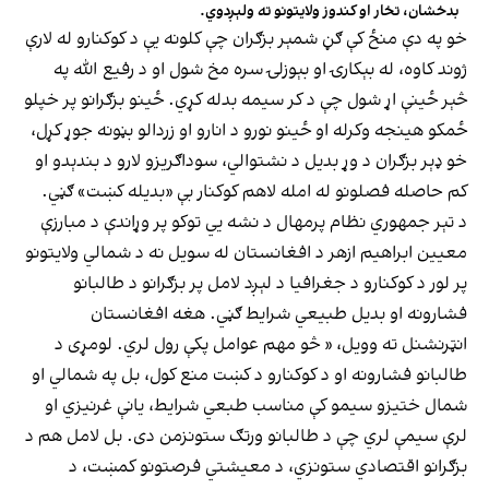
بدخشان، تخار او کندوز ولایتونو ته ولېږدوي.
خو په دې منځ کې ګڼ شمېر بزګران چې کلونه یې د کوکنارو له لارې
ژوند کاوه، له بېکارۍ او بېوزلۍ سره مخ شول او د رفیع الله په
څېر ځینې اړ شول چې د کر سیمه بدله کړي. ځینو بزګرانو پر خپلو
ځمکو هینجه وکرله او ځینو نورو د انارو او زردالو بڼونه جوړ کړل،
خو ډېر بزګران د وړ بدیل د نشتوالي، سوداګریزو لارو د بندېدو او
کم حاصله فصلونو له امله لاهم کوکنار بې «بدیله کښت» ګڼي.
د تېر جمهوري نظام پرمهال د نشه يي توکو پر وړاندې د مبارزې
معیین ابراهیم ازهر د افغانستان له سویل نه د شمالي ولایتونو
پر لور د کوکنارو د جغرافیا د لېږد لامل پر بزګرانو د طالبانو
فشارونه او بدیل طبیعي شرایط ګڼي. هغه افغانستان
انټرنشنل ته وویل، « څو مهم عوامل پکې رول لري. لومړی د
طالبانو فشارونه او د کوکنارو د کښت منع کول، بل په شمالي او
شمال ختیزو سیمو کې مناسب طبعي شرایط، یانې غرنیزي او
لرې سیمې لري چې د طالبانو ورتګ ستونزمن دی. بل لامل هم د
بزګرانو اقتصادي ستونزي، د معیشتي فرصتونو کمښت، د