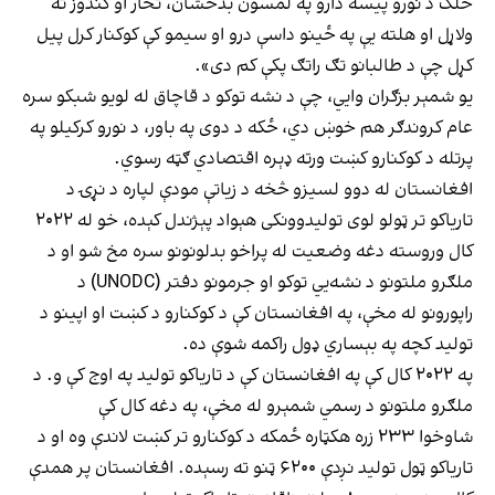
خلک د نورو پیسه دارو په لمسون بدخشان، تخار او کندوز ته
ولاړل او هلته یې په ځینو داسې درو او سیمو کې کوکنار کرل پیل
کړل چې د طالبانو تګ راتګ پکې کم دی».
یو شمېر بزګران وايي، چې د نشه توکو د قاچاق له لویو شبکو سره
عام کروندګر هم خوښ دي، ځکه د دوی په باور، د نورو کرکیلو په
پرتله د کوکنارو کښت ورته ډېره اقتصادي ګټه رسوي.
افغانستان له دوو لسیزو څخه د زیاتې مودې لپاره د نړۍ د
تاریاکو تر ټولو لوی تولیدوونکی هېواد پېژندل کېده، خو له ۲۰۲۲
کال وروسته دغه وضعیت له پراخو بدلونونو سره مخ شو او د
ملګرو ملتونو د نشه‌يي توکو او جرمونو دفتر (UNODC) د
راپورونو له مخې، په افغانستان کې د کوکنارو د کښت او اپینو د
تولید کچه په بېساري ډول راکمه شوې ده.
په ۲۰۲۲ کال کې په افغانستان کې د تاریاکو تولید په اوج کې و. د
ملګرو ملتونو د رسمي شمېرو له مخې، په‌ دغه کال کې
شاوخوا ۲۳۳ زره هکټاره ځمکه د کوکنارو تر کښت لاندې وه او د
تاریاکو ټول تولید نږدې ۶۲۰۰ ټنو ته رسېده. افغانستان پر همدې