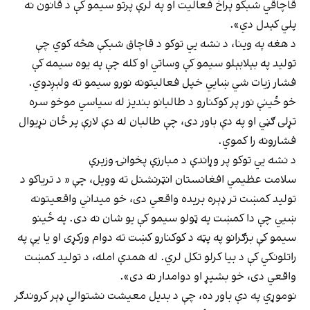
قاچاقي شبکو پراخ فعالیت او په لرې پرتو سیمو کې د قانون نه
پلي کېدل دي».
د هغه په وینا، د نشه يي توکو د قاچاق شبکې هڅه کوي چې
تولید په بېلابېلو سیمو کې وساتي او کله چې په یوه سیمه کې
فشار زیات شي ښايي خپل فعالیتونه نورو سیمو ته ولېږدوي.
خو ځینې نور پر کوکنارو د طالبانو بندیز له سیاسي موخو سره
تړلی ګڼي او په دې باور دی، چې طالبان له دې لارې پر ځان نړیوال
فشارونه را کموي.
د نشه يي توکو پر وړاندې د مبارزې پخوانۍ وزیرې
سلامت عظیمي افغانستان انټرنشنل ته وویل، چې « د تریاکو د
تولید کمښت تر ډېره بریده واقعي دی، خو میداني واقعیتونه
ښيي چې دا کمښت په ټولو سیمو کې یو شان نه دی. په ځینو
سیمو کې بزګرانو په پټه د کوکنارو کښت ته دوام ورکړی او یا یې په
راتلونکي کې د بیا کرلو تکل لري. له همدې امله، د تولید کمښت
واقعي دی، خو بشپړ او دوامدار نه دی».
نوموړي په دې باور ده، چې د بدیل معیشت نشتوالي ډېر کروندګر