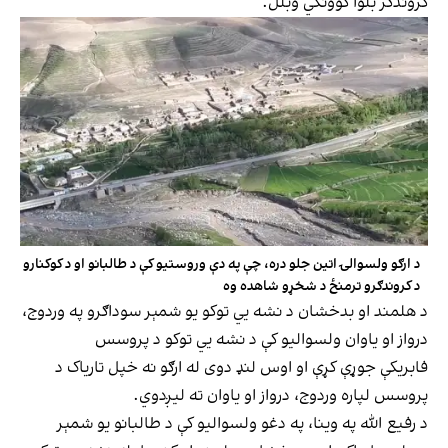
کروندګر بلوا کوونکي وبلل.
د ارګو ولسوالۍ اتین جلو دره، چې په دې وروستیو کې د طالبانو او د کوکنارو
د کروندګرو ترمنځ د شخړو شاهده وه
د هلمند او بدخشان د نشه يي توکو یو شمېر سوداګرو په وردوج،
درواز او یاوان ولسوالیو کې د نشه يي توکو د پروسس
فابریکې جوړې کړې او اوس لنډ دوی له ارګو نه خپل تاریاک د
پروسس لپاره وردوج، درواز او یاوان ته لیږدوي.
د رفیع الله په وینا، په دغو ولسوالیو کې د طالبانو یو شمېر