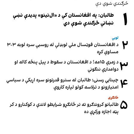
۱
طالبان: په افغانستان کې د «ال‌نینو» پدیدې نښې
نښانې څرګندې شوې دي
لوبې
۲
د افغانستان فوټسال ملي لوبډلې له روسیې سره لوبه ۳-۳
مساوي کړه
۳
د زمري ۱۵مه؛ د افغانستان د سقوط د پیل پنځه کاله او
دوامدارې ننګونې
۴
چینایي رسنۍ: طالبان له سترو قدرتونو سره اړیکې د سیاسي
امتیازونو د ترلاسه کولو لپاره کاروي
ځانګړی
۵
طالبانو کروندګرو ته تر ځانګړو شرایطو لاندې د کوکنارو د کر
پټه اجازه ورکړې ده