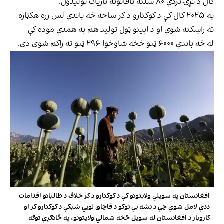
کال د نړۍ نږدې ۸۰ سلنه ناقانونه تاریاک تولیدول.
په ۲۰۲۵ کال کې د کوکنارو د کر ساحه څه باندې لس زره هکټاره
ته راښکته شوې او د اپینو ټول تولید هم په همدې موده کې
له څه باندې ۶۰۰۰ ټنو څخه شاوخوا ۲۹۶ ټنو ته راکم شوی دی.
افغانستان په سویلي ولایتونو کې د کوکنارو د کر خلاف د طالبانو اقدامات
ددې لامل شوي چې د نشه يي توکو د قاچاق لويي شبکې د کوکنارو کر او
کاروبار د افغانستان له سویل څخه شمالي ولایتونو، په ځانګړې توګه