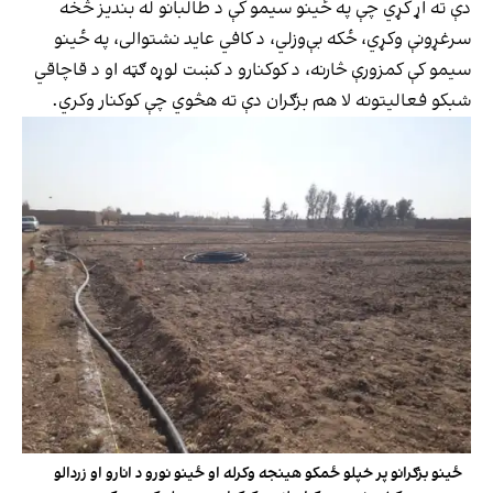
دې ته اړ کړي چې په ځینو سیمو کې د طالبانو له بندیز څخه
سرغړونې وکړي، ځکه بې‌وزلي، د کافي عاید نشتوالی، په ځینو
سیمو کې کمزورې څارنه، د کوکنارو د کښت لوړه ګټه او د قاچاقي
شبکو فعالیتونه لا هم بزګران دې ته هڅوي چې کوکنار وکري.
ځینو بزګرانو پر خپلو ځمکو هینجه وکرله او ځینو نورو د انارو او زردالو