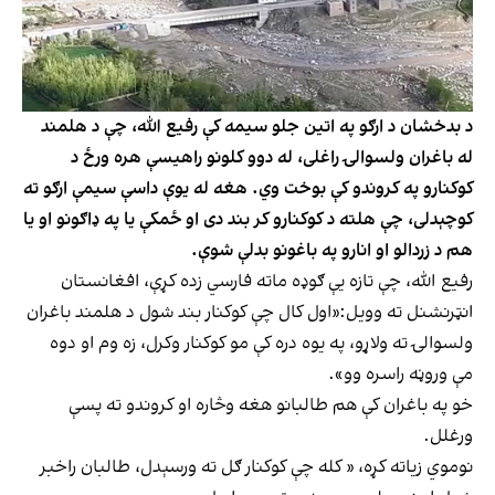
د بدخشان د ارګو په اتین جلو سیمه کې رفیع الله، چې د هلمند
له باغران ولسوالۍ راغلی، له دوو کلونو راهیسې هره ورځ د
کوکنارو په کروندو کې بوخت وي. هغه له یوې داسې سیمې ارګو ته
کوچېدلی، چې هلته د کوکنارو کر بند دی او ځمکې یا په ډاګونو او یا
هم د زردالو او انارو په باغونو بدلې شوې.
رفیع الله، چې تازه یې ګوډه ماته فارسي زده کړې، افغانستان
انټرنشنل ته وویل:«اول کال چې کوکنار بند شول د هلمند باغران
ولسوالۍ ته ولاړو، په یوه دره کې مو کوکنار وکرل، زه وم او دوه
مې وروڼه راسره وو».
خو په باغران کې هم طالبانو هغه وڅاره او کروندو ته پسې
ورغلل.
نوموي زیاته کړه، « کله چې کوکنار ګل ته ورسېدل، طالبان راخبر