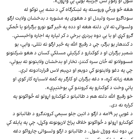
شول او زموږ لس جریبه بوټي یې واړول».
هغه څو ورځې وروسته په لښکرګاه کې د نشه يي توکو له
سوداګرو سره ولیدل او د هغوی په مشوره د بدخشان ولایت ارګو
ولسوالۍ ته لاړ. دلته هغه او دده په څېر ګڼو نورو بزګرانو یا ځمکې
ګرو کړې او یا یې دوه پردرې برخې د کر لپاره په اجاره واخېستې.
د کندهار یو بزګر، چې د رفیع الله په څېر ارګو ته تللی، وايي، یو
شمېر بزګران او د کوکنارو د کرکیلې مسلکي کسان د هغو شرکتونو
مسوولانو له ځان سره کندز، تخار او بدخشان ولایتونو ته بېولي،
چې په دغو ولایتونو کې دویم او درېیم لاس قراردادونه لري.
هغه زیاته کړه، « دغه بزګران او کارګر په کمه لاسباړه کار کوي او
پاتې وخت د کوکنارو په کروندو کې بوختیږي».
خو رفیع الله دلته هم د طالبانو د کوکنارو اړولو له ځواکونو په
کراره نه دی.
د غويي پر ۱۹مه د ارګو د اتین جلو سیمې کروندګرو د طالبانو د
کوکنارو اړولو د ځواکونو خلاف پراخ لاریونونه وکړل، چې په پایله کې
یې دوه تنه ووژل شول. د طالبانو د ارګو ولسوالۍ چارواکو دغه