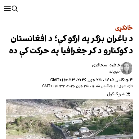
ځانګړی
د باغران بزګر په ارګو کې؛ د افغانستان
د کوکنارو د کر جغرافیا په حرکت کې ده
خاطره اسحاقزۍ
خبریاله
۴ چنگاښ ۱۴۰۵ - ۲۵ جون ۲۰۲۶، ۱۰:۵۳ GMT+۱
تازه شوی: ۴ چنگاښ ۱۴۰۵ - ۲۵ جون ۲۰۲۶، ۱۵:۳۲ GMT+۱
شریک کول