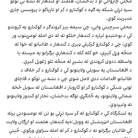
محلي چارواکي او د بدخشان، هلمند او کندهار له نشه يي توکو
سره تړلې شبکه په ګډه د کوکنارو د کر او تاریاکو د پروسس چارې
مدیریت کوي.
محلي سرچینې وايي، چې سیمه ییز کروندګر د کوکنارو په کروندو
کې د بوختېدو لپاره د کندهار خلکو ته له دې امله لومړیتوب ور
کوي، چې د کوکنارو کرکیلې ډېری د کندهار د طالبانو له خوا له
منځه وړل کیږي، خو کله کله د کندهاري بزګرانو په مرسته یا
واسطه ددوی کروندې له بشپړ له منځه تلو ژغورل کیږي.
د افغانستان په سویلي ولایتونو کې د کوکنارو د کر خلاف د
طالبانو اقدامات ددې لامل شوي چې د نشه يي توکو د قاچاق
لويي شبکې د کوکنارو کر او کاروبار د افغانستان له سویل څخه
شمالي ولایتونو، په ځانګړې توګه بدخشان، تخار او کندوز ولایتونو
ته ولېږدوي.
په لښکرګاه کې د کوکنارو له کر سره تړلي یو تن له نومښودنې پرته
افغانستان انټرنشنل ته وویل:«په کندهار، هلمند او ارزګان ولایت
کې طالبان بزګرانو ته د کوکنارو د کر له امله سزاوې ورکوي. ځینې