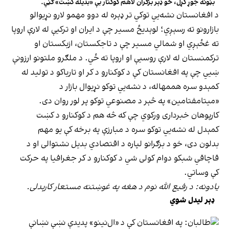
بڼونه جوړ کړل، خو ډېر بزګران لاهم کوکنار بې «بدیله کښت» ګڼي.
د افغانستان نشه‌يي توکي تر ډېره له دوو مهمو لارو نړیوالو
بازارونو ته رسېږي؛ لوېدیځ مسیر چې د ایران او ترکیې له لارې اروپا
ته غځېږي او شمالي مسیر چې د تاجکستان، ازبکستان او
ترکمنستان له لارې روسیې او اروپا ته ځي. د ملګرو ملتونو ارزونې
ښيي چې په افغانستان کې د کوکنارو د کر او تاریاکو د تولید له
کمېدو سره هممهاله، د نشه‌يي توکو نړیوال بازار د
«میتامفتامین» په څېر د مصنوعي توکو پر لور روان دی.
کارپوهان خبرداری ورکوي چې که څه هم د کوکنارو د کښت
کمېدل له نشه‌يي توکو سره د مبارزې په برخه کې یو مهم
بدلون دی، خو د بزګرانو لپاره د اقتصادي بدیل نشتوالی او د
قاچاقي شبکو دوام کولی شي د کوکنارو د کر جغرافیا په حرکت
کې وساتي.
یادونه: د رفیع الله نوم د هغه په غوښتنه مستعار کارېدلی.
ډېر لیدل شوي