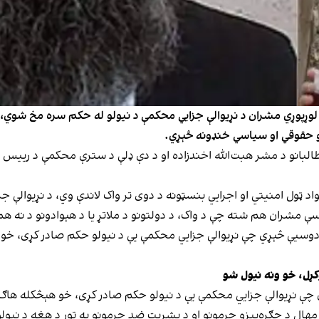
ڼ لوړپوړي مشران د نړیوالې جزايي محکمې د نیولو له حکم سره مخ شوي، خ
یو حقوقي او سیاسي خنډونه څېړي.
جزایي محکمې د ۱۴۰۴ کال د چنګاښ په ۱۷مه د طالبانو د مشر هبت‌الله اخندزاده او د دې ډلې 
اد ټول امنیتي او اجرایي بنسټونه د دوی تر واک لاندې وي، د نړیوالې
داسې مشران هم شته چې د واک، د دولتونو د ملاتړ یا د هېوادونو د نه ه
دوسیې څېړي چې نړیوالې جزايي محکمې یې د نیولو حکم صادر کړی، خو 
ل، خو ونه نیول شو
ې نړیوالې جزايي محکمې یې د نیولو حکم صادر کړی، خو هېڅکله هاګ 