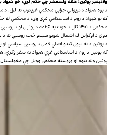
ولادیمیر پوتین؛ هغه ولسمشر چې حکم لري، خو هېواد ی
د یوه هېواد د نړیوالې جزايي محکمې غړیتوب نه لرل، د 
که یو هېواد د روم د اساسنامې غړی وي، د محکمې له حکم
محکمې د ۱۴۰۱ کال د حوت په ۲۶مه د پوتین او د روسیې د ولسمشرۍ ماڼۍ د ماشومانو د حقونو د کمېشنرې ماریا لووا-بیلووا د نیولو حکم صادر کړ.
دوی د اوکراین له اشغال شویو سیمو څخه روسیې ته د ماشوم
د پوتین د نه نیول کېدو اصلي لامل د روسیې سیاسي او 
پوتین ونه نیوه او وروسته محکمې وویل چې مغولستان 