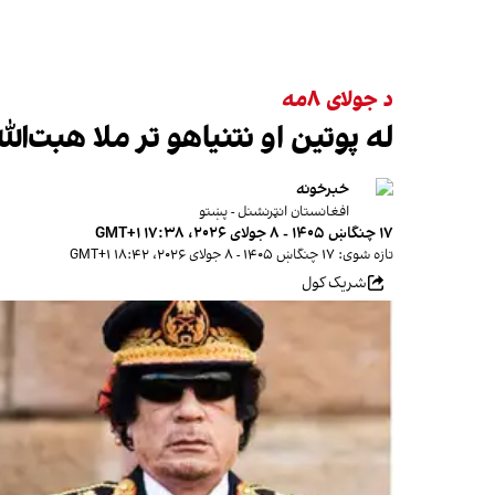
د جولای ۸مه
له پوتین او نتنیاهو تر ملا هبت‌ا
خبرخونه
افغانستان انټرنشنل - پښتو
۱۷ چنگاښ ۱۴۰۵ - ۸ جولای ۲۰۲۶، ۱۷:۳۸ GMT+۱
تازه شوی: ۱۷ چنگاښ ۱۴۰۵ - ۸ جولای ۲۰۲۶، ۱۸:۴۲ GMT+۱
شریک کول