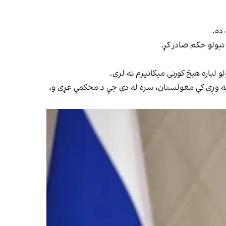
ده.
لپاره هېڅ کورنی میکانیزم نه لري.
د اساسنامې غړي هېواد ته سفر وکړي، هغه هېواد له قانوني پلوه د هغه د نیولو مکلفیت لري، خو د ۱۴۰۳ کال په وږي کې مغولستان، سره له دې چې د محکمې غړی و،