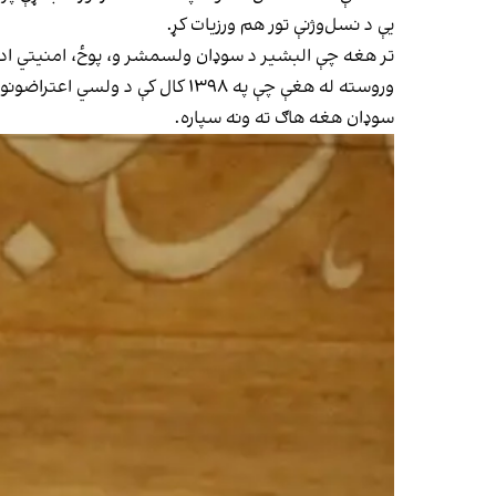
یې د نسل‌وژنې تور هم ورزیات کړ.
تر هغه چې البشیر د سوډان ولسمشر و، پوځ، امنیتي اد
وروسته له هغې چې په ۱۳۹۸ کال ک
سوډان هغه هاګ ته ونه سپاره.