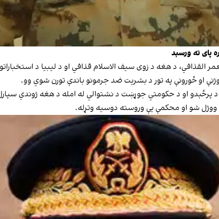
 پای ته ورسېد
 د پرځېدو او د حکومتي جوړښت د نشتوالي له امله د هغه ژوندي سپار