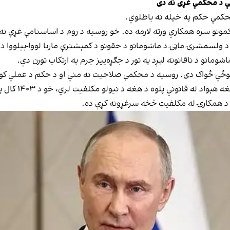
ې د محکمې غړی نه دی
محکمې حکم په خپله نه باطلوي.
ونو سره همکاري ورته لازمه ده. خو روسیه د روم د اساسنامې غړې نه 
انو د ناقانونه لېږد په تور د جګړه‌ییز جرم په ارتکاب تورن دي.
پوځي ځواک دی. روسیه د محکمې صلاحیت نه مني او د حکم د عملي کولو 
که پوتین د روم 
د همکارۍ له مکلفیت څخه سرغړونه کړې ده.