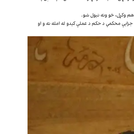
هم وکړل، خو ونه نیول شو.
د نړیوالې جزايي محکمې د حکم د عملي کېدو له امله نه و او