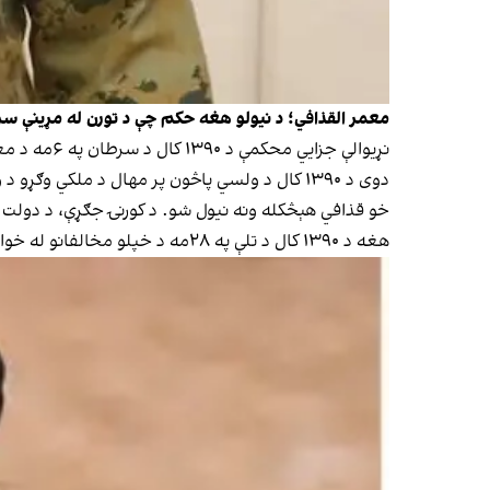
معمر القذافي؛ د نیولو هغه حکم چې د تورن له مړینې سره
نړیوالې جزايي محکمې د ۱۳۹۰ کال د سرطان په ۶مه د معمر القذافي، د هغه د زوی سیف الاسلام قذافي او د لیبیا د استخباراتو د مشر عبدالله السنوسي د نیولو حکم صادر کړ.
دوی د ۱۳۹۰ کال د ولسي پاڅون پر مهال د ملکي وګړو د وژنې او ځورونې په تور د بشریت ضد جرمونو باندې تورن شوي وو.
خو قذافي هېڅکله ونه نیول شو. د کورنۍ جګړې، د دولت
هغه د ۱۳۹۰ کال د تلې په ۲۸مه د خپلو مخالفانو له خوا ووژل شو او محکمې یې وروسته دوسیه وتړله.