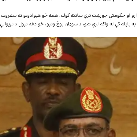
ارو او حکومتي جوړښت ترې ساتنه کوله. هغه څو هېوادونو ته سفرونه 
ې د ولسي اعتراضونو په پایله کې له واکه لرې شو، د سوډان پوځ ونیو، خو دغه نیول 