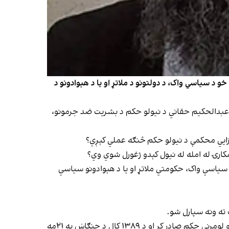
و د سیاسي واک، د دولتونو د ملاتړ او یا د هېوادونو د
د سترې محکمې د رییس عبدالحکیم حقاني د نیولو حکم د بشریت ضد جرمونو،
 جزايي محکمې د نیولو حکم څنګه عملي کېږي؟
مکارۍ له امله له نیول کېدو ژغورل شوي وي؟
سیاسي واک، حکومتي ملاتړ او یا د هېوادونو سیاسي
ته ونه سپارل شو.
محکمې د ۱۳۸۷ کال د حوت په ۱۴مه د دارفور د جګړې پر مهال د جګړه‌ییزو جرمونو او د بشریت ضد جرمونو په تور د هغه د نیولو لومړنی حکم صادر کړ او د ۱۳۸۹ کال د چنګاښ په ۲۱مه