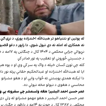
له پوتین او نتنیاهو تر هبت‌الله اخندزاده پورې، د نړۍ ګ
نه همکارۍ له امله نه دي نیول شوي. دا راپور د دغو قض
نړیوالې 
د جنسیتي ځورونې او تعقیب په تور صادر کړ.
کله چې تورن کسان خپله د واک په سر کې وي او د یوه هېو
ایا له هبت‌الله اخندزاده او عبدالحکیم حقاني پرته نور 
دا لیکنه همدې پوښتنې ته ځواب وايي او د هغو مشرانو 
محاسبې د هغوی د نیولو مخه نیولې ده.
عمر حسن احمد البشیر؛ هغه ولسمشر چې سفرونه یې وکړ
عمر حسن احمد البشیر د هغو مهمو مشرانو له ډلې دی چ