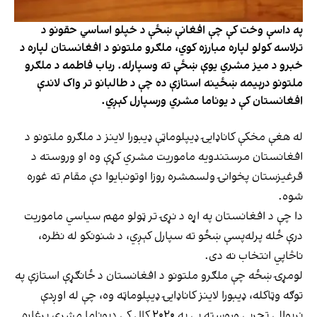
په داسې وخت کې چې افغانې ښځې د خپلو اساسي حقونو د
ترلاسه کولو لپاره مبارزه کوي، ملګرو ملتونو د افغانستان لپاره د
خبرو د میز مشري یوې ښځې ته وسپارله. رباب فاطمه د ملګرو
ملتونو درېیمه ښځینه استازې ده چې د طالبانو تر واک لاندې
افغانستان کې د یوناما مشري ورسپارل کېږي.
له هغې مخکې کاناډایۍ ډیپلوماټې ډیبورا لاینز د ملګرو ملتونو د
افغانستان مرستندویه ماموریت مشري کړې وه او وروسته د
قرغیزستان پخوانۍ ولسمشره روزا اوتونبایوا دې مقام ته غوره
شوه.
دا چې د افغانستان په اړه د نړۍ تر ټولو مهم سیاسي ماموریت
درې ځله پرله‌پسې ښځو ته سپارل کېږي، د شنونکو له نظره،
ناڅاپي انتخاب نه دی.
لومړۍ ښځه چې ملګرو ملتونو د افغانستان د ځانګړې استازې په
توګه وټاکله، ډیبورا لاینز کاناډایۍ ډیپلوماټه وه، چې له اوږدې
نړیوالې تجربې وروسته یې په ۲۰۲۰ کال کې دیوناما مشري پرغاړه