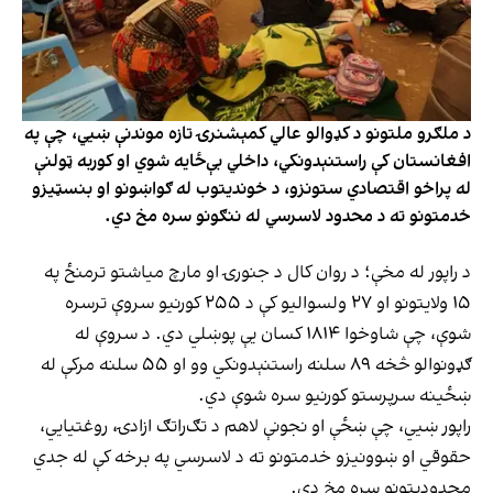
د ملګرو ملتونو د کډوالو عالي کمېشنرۍ تازه موندنې ښيي، چې په
افغانستان کې راستنېدونکي، داخلي بې‌ځایه شوي او کوربه ټولنې
له پراخو اقتصادي ستونزو، د خوندیتوب له ګواښونو او بنسټیزو
خدمتونو ته د محدود لاسرسي له ننګونو سره مخ دي.
د راپور له مخې؛ د روان کال د جنورۍ او مارچ میاشتو ترمنځ په
۱۵ ولایتونو او ۲۷ ولسوالیو کې د ۲۵۵ کورنیو سروې ترسره
شوې، چې شاوخوا ۱۸۱۴ کسان یې پوښلي دي. د سروې له
ګډونوالو څخه ۸۹ سلنه راستنېدونکي وو او ۵۵ سلنه مرکې له
ښځینه سرپرستو کورنیو سره شوې دي.
راپور ښيي، چې ښځې او نجونې لاهم د تګ‌راتګ ازادۍ، روغتیايي،
حقوقي او ښوونیزو خدمتونو ته د لاسرسي په برخه کې له جدي
محدودیتونو سره مخ دي.