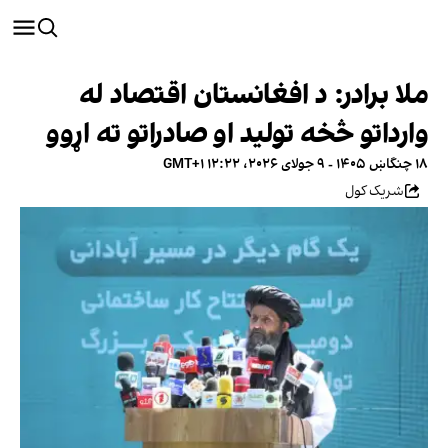
ملا برادر: د افغانستان اقتصاد له
وارداتو څخه تولید او صادراتو ته اړوو
۱۸ چنگاښ ۱۴۰۵ - ۹ جولای ۲۰۲۶، ۱۲:۲۲ GMT+۱
شریک کول