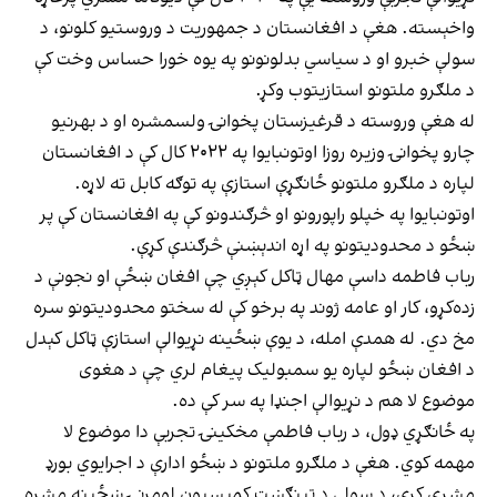
واخېسته. هغې د افغانستان د جمهوریت د وروستیو کلونو، د
سولې خبرو او د سیاسي بدلونونو په یوه خورا حساس وخت کې
د ملګرو ملتونو استازیتوب وکړ.
له هغې وروسته د قرغیزستان پخوانۍ ولسمشره او د بهرنیو
چارو پخوانۍ وزیره روزا اوتونبایوا په ۲۰۲۲ کال کې د افغانستان
لپاره د ملګرو ملتونو ځانګړې استازې په توګه کابل ته لاړه.
اوتونبایوا په خپلو راپورونو او څرګندونو کې په افغانستان کې پر
ښځو د محدودیتونو په اړه اندېښنې څرګندې کړې.
رباب فاطمه داسې مهال ټاکل کېږي چې افغان ښځې او نجونې د
زده‌کړو، کار او عامه ژوند په برخو کې له سختو محدودیتونو سره
مخ دي. له همدې امله، د یوې ښځینه نړیوالې استازې ټاکل کېدل
د افغان ښځو لپاره یو سمبولیک پیغام لري چې د هغوی
موضوع لا هم د نړیوالې اجنډا په سر کې ده.
په ځانګړي ډول، د رباب فاطمې مخکینۍ تجربې دا موضوع لا
مهمه کوي. هغې د ملګرو ملتونو د ښځو ادارې د اجرایوي بورډ
مشري کړې، د سولې د ټینګښت کمېسیون لومړنۍ ښځینه مشره