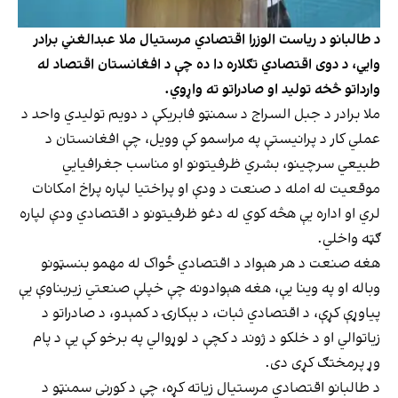
د طالبانو د ریاست الوزرا اقتصادي مرستیال ملا عبدالغني برادر
وايي، د دوی اقتصادي تګلاره دا ده چې د افغانستان اقتصاد له
وارداتو څخه تولید او صادراتو ته واړوي.
ملا برادر د جبل السراج د سمنټو فابریکې د دویم تولیدي واحد د
عملي کار د پرانیستې په مراسمو کې وویل، چې افغانستان د
طبیعي سرچینو، بشري ظرفیتونو او مناسب جغرافیایي
موقعیت له امله د صنعت د ودې او پراختیا لپاره پراخ امکانات
لري او اداره یې هڅه کوي له دغو ظرفیتونو د اقتصادي ودې لپاره
ګټه واخلي.
هغه صنعت د هر هېواد د اقتصادي ځواک له مهمو بنسټونو
وباله او په وینا یې، هغه هېوادونه چې خپلې صنعتي زیربناوې یې
پیاوړې کړې، د اقتصادي ثبات، د بېکارۍ د کمېدو، د صادراتو د
زیاتوالي او د خلکو د ژوند د کچې د لوړوالي په برخو کې یې د پام
وړ پرمختګ کړی دی.
د طالبانو اقتصادي مرستیال زیاته کړه، چې د کورني سمنټو د