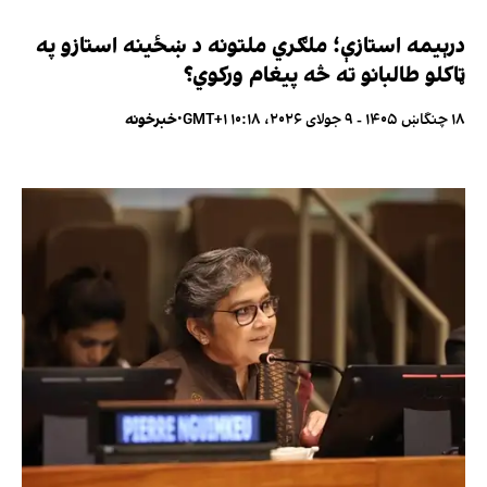
درېیمه استازې؛ ملګري ملتونه د ښځینه استازو په
ټاکلو طالبانو ته څه پیغام ورکوي؟
۱۸ چنگاښ ۱۴۰۵ - ۹ جولای ۲۰۲۶، ۱۰:۱۸ GMT+۱
•
خبرخونه