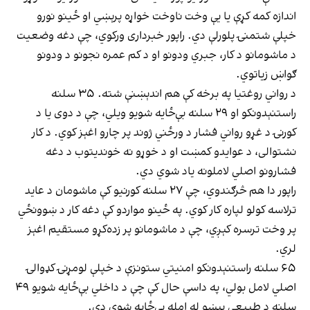
اندازه کمه کړې یا یې وخت ناوخت خواړه پرېښي او ځینو نورو
خپلې شتمنۍ پلورلې دي. راپور خبرداری ورکوي، چې دغه وضعیت
د ماشومانو د کار، جبري ودونو او د کم عمره نجونو د ودونو
ګواښ زیاتوي.
د رواني روغتیا په برخه کې هم اندېښنې شته. ۳۵ سلنه
راستنېدونکو او ۲۹ سلنه بې‌ځایه شویو ویلي، چې د دوی یا د
کورنۍ د غړو رواني فشار د ورځني ژوند پر چارو اغېز کوي. د کار
نشتوالی، د عوایدو کمښت او د خوړو نه خوندیتوب د دغه
فشارونو اصلي لاملونه یاد شوي دي.
راپور دا هم څرګندوي، چې ۲۷ سلنه کورنیو کې ماشومان د عاید
ترلاسه کولو لپاره کار کوي. په ځینو مواردو کې دغه کار د ښوونځي
پر وخت ترسره کېږي، چې د ماشومانو پر زده‌کړو مستقیم اغېز
لري.
۶۵ سلنه راستنېدونکو امنیتي ستونزې د خپلې لومړنۍ کډوالۍ
اصلي لامل بولي، په داسې حال کې چې د داخلي بې‌ځایه شویو ۴۹
سلنه د طبیعي پېښو له امله بې‌ځایه شوي دي.