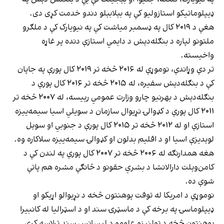
ډیپلوماتیکو استازولیو کې په بېلابېلو دندو خدمت کړی دی.
هغې د ۲۰۱۹ کال په ډسمبر میاشت کې په نیویارک کې د ملګرو
ملتونو لپاره د بنګله‌دېش د دایمي استازې دنده پر غاړه
واخیسته.
تر دې وړاندې، نوموړې له ۲۰۱۶ څخه تر ۲۰۱۹ کال پورې په جاپان
کې د بنګله‌دېش سفیره، له ۲۰۱۵ څخه تر ۲۰۱۶ کال پورې د
بنګله‌دېش د بهرنیو چارو وزارت عمومي رییسه، له ۲۰۰۷ څخه تر
۲۰۱۱ کال پورې د کډوالۍ نړیوال سازمان د سویلي اسیا سیمه‌ییزه
استازې او له ۲۰۱۲ څخه تر ۲۰۱۵ کال پورې د جنوبي او سوېل
لوېدیزې اسیا او د اقلیم بدلون او کډوالۍ سیمه‌ییزه سلاکاره وه.
هغه همدارنګه له ۲۰۰۶ څخه تر ۲۰۰۷ کال پورې په لندن کې د
کامن‌وېلت دارالانشا د بشري حقونو د څانګې مشره هم پاتې
شوې ده.
نوموړې د امریکا له توفت پوهنتون څخه د نړیوالو اړیکو او
ډیپلوماسۍ په برخه کې د ماسټرۍ سند او د اسټرالیا له کانبیرا
پوهنتون څخه د ټولنیزو علومو د لیسانس سند ترلاسه کړی