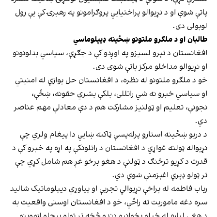
پاتې شوې او د نړیوالو پراختیايي پروګرامونو په رهبرۍ کې یې رول
لوبولی دی.
طالبان او د ملګرو ملتونو ښځینه ډیپلوماسي
افغانستان د تېرو لسیزو په اوږدو کې د جګړې، سیاسي بدلونونو
او نړیوالو مداخلو مرکز پاتې شوی دی.
خو د ملګرو ملتونو له نظره، د افغانستان حل یوازې له امنیتي
او سیاسي خبرو نه شي راتللی، بلکې بشري حقونه، ښځې،
نجونې، تعلیم او ټولنیز مشارکت هم د دې معادلې مهم عناصر
دي.
د دریو ښځینه استازو پرله‌پسې ټاکنه ښايي دا پیغام ولري چې
نړیواله ټولنه غواړي د افغانستان د راتلونکې په اړه په خبرو کې د
قدرت د کړیو ترڅنګ د ټولنې د هغو برخو غږ هم شامل کړي چې
تر ټولو ډېرې اغېزمنې شوې دي.
رباب فاطمه له پراخې نړیوالې تجربې او پیاوړي دیپلوماتیک شالید
سره دغه ماموریت ته راځي، خو د افغانستان اوسنی واقعیت به
د هغې لپاره له خپلو پخوانیو دندو څخه تر ټولو پېچلو ازموینو