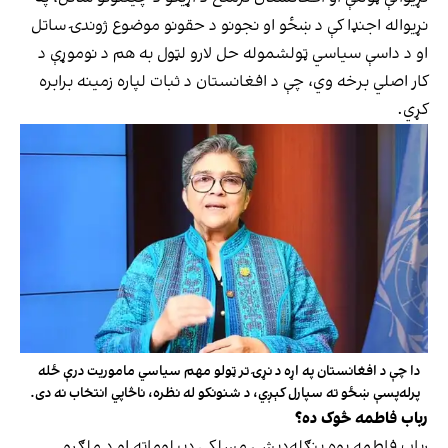
نړیواله اجنډا کې د ښځو او نجونو د حقونو موضوع ژوندۍ ساتل
او د داسې سیاسي ټولشموله حل لارو لټول به هم د نوموړې د
کار اصلي برخه وي، چې د افغانستان د ثبات لپاره زمینه برابره
کړي.
دا چې د افغانستان په اړه د نړۍ تر ټولو مهم سیاسي ماموریت درې ځله
پرله‌پسې ښځو ته سپارل کېږي، د شنونکو له نظره، ناڅاپي انتخاب نه دی.
رباب فاطمه څوک ده؟
رباب فاطمه یوه بنګله‌دېشۍ مسلکي ډیپلوماټه او د ملګرو