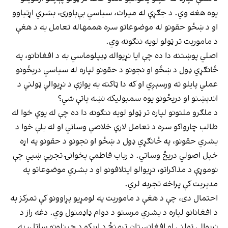
یوه هغه وي. د جګړې له میراث، سیاسي بې‌باورۍ، بشري اړتیاوو
او د ښځو حقونو له موضوعاتو سره هممهاله تعامل به د هغې
د ماموریت تر ټولو لویه ننګونه وي.
اصلي پوښتنه دا ده چې ایا نړیواله ډیپلوماسي به د افغانانو، په
ځانګړي ډول د ښځو او نجونو د حقونو لپاره له سیاسي دریځونو
عملي پایلو ته ورسېږي او که دا ټاکنه به یوازې د نړیوالې ټولنې د
اندېښنو او دریځونو یوه سمبولیکه نښه پاتې شي؟
د ملګرو ملتونو لپاره تر ټولو لویه ننګونه دا ده چې له یوې خوا له
طالب چارواکو سره د تعامل لارې خلاصې وساتي او له بلې خوا د
بشري حقونو، په ځانګړي ډول د ښځو او نجونو د حقونو په اړه
خپل اصولي دریځ وساتي. د رباب فاطمې پخوانۍ تجربې ښيي چې
نوموړې د مذاکراتو، نړیوالو ایتلافونو او د بشري موضوعاتو په
مدیریت کې پراخه تجربه لري.
احتمال دی، چې د هغې د ماموریت په لومړیو پړاوونو کې تمرکز به
د افغانانو لپاره د بشري مرستو د دوام ډاډمنول وي. دغه راز د
نړیوالې ټولنې او افغانستان ترمنځ د اړیکو د چینلونو ساتل، په