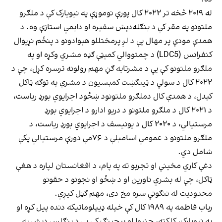
له ۲۰۱۹ څخه تر ۲۰۲۲ کال پورې نوموړې په نیویارک کې د ملګرو
ملتونو په مقر کې د بنګله‌دېش سفیره او دایمي استازې وه. د
همدې مودې پر مهال یې د لږ پرمختللو هېوادونو د پنځم نړیوال
کنفرانس (LDC5) د چمتووالي کمېټې ګډه مشري وکړه او په
ملګرو ملتونو کې یې د مشرتابه ګڼ مهم رولونه ترسره کړل، چې د
۲۰۲۲ کال د سولې د ټینګښت کمېسیون د مشرې په توګه ټاکل
کېدل، د همدې کال دملګرو ملتونود ښځود اجرایوي بورډ ریاست،
د ۲۰۲۱ کال د ملګرو ملتونو د دریو ادارو د اجرایوي بورډ
مرستیالي، د ۲۰۲۰ کال د یونیسف د اجرایوي بورډ ریاست، د
ملګرو ملتونو د عمومي اسامبلې د ۷۶مې دورې مرستیالي پکې
شامل دي.
دغې کاري مخینې او تجربو ته په پام، د افغانستان لپاره د هغې
ټاکل، چې له بشري ناورین او د ښځو او نجونو د حقونو
محدودیت له ننګونې سره مخ دی، مهم ګڼل کیږي.
رباب فاطمه په ۱۹۸۹ کال کې خپله ډیپلوماتیکه دنده پیل کړه او
په نیویارک، کلکته، جنیوا او بېجینګ کې یې د بنګلس دېش په