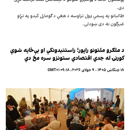
دی.
طالبانو په رسمي ډول تراوسه د هغې د ګومارل کېدو په تړاو
غبرګون نه دی ښودلی.
د ملګرو ملتونو راپور؛ راستنېدونکې او بې‌ځایه شوې
کورنۍ له جدي اقتصادي ستونزو سره مخ دي
۱۸ چنگاښ ۱۴۰۵ - ۹ جولای ۲۰۲۶، ۰۹:۱۸ GMT+۱