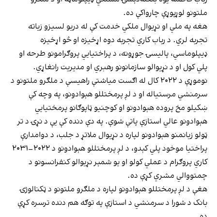
ملتونو لوړپوړې چارواکې ده.
هغه په ملي او نړیوال ملکي خدمت کې له دریو لسیزو زیاته
تجربه لري. د رباب کاري تجربه دوه اړخیزه او څو اړخیزه
ډیپلوماسي، پالیسۍ جوړونه، د پراختیایي پروګرامونو طرحه او
پلي کول او د نړیوالو سازمانونو رهبري او مدیریت رانغاړي.
نوموړې د ۲۰۲۲ کال له اګست میاشتې راهیسې د ملګرو ملتونو د
سرمنشي مرستیاله او د لږ پرمختللو هېوادونو، په وچه کې
ښکیلو مخ پروده هېوادونو او کوچنیو ټاپوګانو پرمختیايي
هېوادونو عالي استازې پاتې شوې. په دې دنده کې یې د نړۍ د تر
ټولو زیانمنو هېوادونو لپاره د نړیوال ملاتړ د جلب، د دوامدارې
پراختیا موخود پلي کېدو، د لږ پرمختللو هېوادونو د ۲۰۲۲–۲۰۳۱
کاري پروګرام د عملي کولو او یو شمېر نړیوالو کنفرانسونو د
چمتووالي مشري کړې ده.
هغې د لږ پرمختللو هېوادونو لپاره د ملګرو ملتونو د ټکنالوژۍ
بانک د شورا د سرمنشي د استازې په توګه هم دنده ترسره کړې
ده.