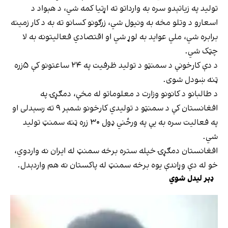
تولید په زیاتېدو سره به وارداتو ته اړتیا کمه شي، د هېواد د
اسعارو د وتلو مخه به ونیول شي، زرګونو کسانو ته به د کار زمینه
برابره شي، ملي عواید به لوړ شي او اقتصادي فعالیتونه به لا
چټک شي.
د دې کارخونې د سمنټو د تولید ظرفیت په ۲۴ ساعتونو کې ۵زره
ټنه ښودل شوی.
د طالبانو د کانونو وزارت د معلوماتو له مخې، دمګړۍ په
افغانستان کې د سمنټو د تولیدي کارخونو شمېر ۹ ته رسېدلی او
په فعالیت سره به یې په ورځني ډول ۳۰ زره ټنه سمنټ تولید
شي.
افغانستان دمګړۍ خپله ستره برخه سمنټ له ایران نه واردوي،
خو له دې وړاندې یوه برخه سمنټ له پاکستان نه هم واردېدل.
ډېر لیدل شوي