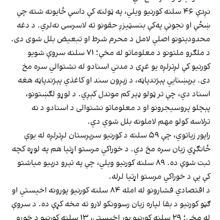
نږدې ۴۶ سلنه کورنیو ویلي، په ټولنه کې داسې ځایونه شته چې
ښځې او نجونې په‌کې بنسټیزږ حقونو ته لاسرسی نه‌لري. د دغه
محدودیتونو اصلي لامل د محرم شرط او تبعیض بلل شوی دی.
د ملګرو ملتونو د معلوماتو له مخې؛ ۷۱ سلنه سروې شویو
کورنیو کې لږترلږه یو غړی د مدني اسنادو له نشتوالي سره مخ
دی. برېښنایي پېژندپاڼه، د زېږون سند او کاغذي پېژندپاڼه هغه
اسناد دي، چې تر ټولو ډېر کم موندل کېږي. د لوړو لګښتونو،
پېچلو پروسیجرونو او د معلوماتو نشتوالی د اسنادو د نه
ترلاسه کولو مهم لاملونه بلل شوي دي.
راپور زیاتوي، چې ۵۹ سلنه د کورنیو سرپرستان لږترلږه له یوې
ځانګړي زیان سره مخ دي. د خوراکي مرستو اړتیا هم په لوړه کچه
ثبت شوې ده. ۸۹ سلنه کورنیو ویلي، چې په تېرو درېیو میاشتو
کې یې د خوراکي مرستو اړتیا لرله.
د اقتصادي فشارونو له امله ۸۴ سلنه کورنیو پورونه اخیستي او
ګڼو کورنیو د بقا لپاره زیان رسوونکو لارو ته مخه کړې ده. د سروې
له مخې؛ ۲۹ سلنه کورنیو پور اخیستی، ۱۳ سلنه کورنیو د خوړو