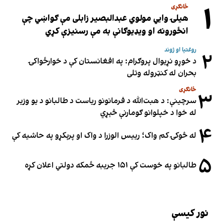
۱
ځانګړی
هیلۍ وایي مولوي عبدالبصیر زابلی مې ګواښي چې
انځورونه او ویډیوګانې به مې رسنیزې کړي
روغتیا او ژوند
۲
د خوړو نړیوال پروګرام: په افغانستان کې د خوارځواکۍ
بحران له کنټروله وتلی
ځانګړی
۳
سرچینې: د هبت‌الله د فرمانونو ریاست د طالبانو د یو وزیر
له خوا د خپلوانو ګومارنې څېړي
۴
له څوکۍ کم واک؛ رییس الوزرا د واک او پرېکړو په حاشیه کې
۵
طالبانو په خوست کې ۱۵۱ جریبه ځمکه دولتي اعلان کړه
نور کیسې