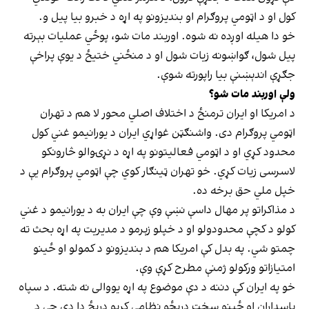
کول او د اټومي پروګرام او بندیزونو په اړه د خبرو بیا پیل و.
خو دا هیله اوږده نه شوه. اوربند مات شو، پوځي عملیات بېرته
پیل شول، ګواښونه زیات شول او د منځني ختیځ د یوې پراخې
جګړې اندېښنې بیا راپورته شوې.
ولې اوربند مات شو؟
د امریکا او ایران ترمنځ د اختلاف اصلي محور لا هم د تهران
اټومي پروګرام دی. واشنګټن غواړي ایران د یورانیمو غني کول
محدود کړي او د اټومي فعالیتونو په اړه د نړۍوالو څارونکو
لاسرسی زیات کړي. خو تهران ټینګار کوي چې اټومي پروګرام یې د
خپل ملي حق برخه ده.
د مذاکراتو پر مهال داسې نښې وې چې ایران به د یورانیمو د غني
کولو د کچې محدودولو او د خپلو زېرمو د مدیریت په اړه بحث ته
چمتو شي. په بدل کې امریکا هم د بندیزونو د کمولو او ځینو
امتیازاتو ورکولو ژمنې مطرح کړې وې.
خو په ایران کې دننه د دې موضوع په اړه یووالی نه شته. د سپاه
پاسداران او ځینو سخت دریځو نظامي کړیو دریځ دا دی چې د