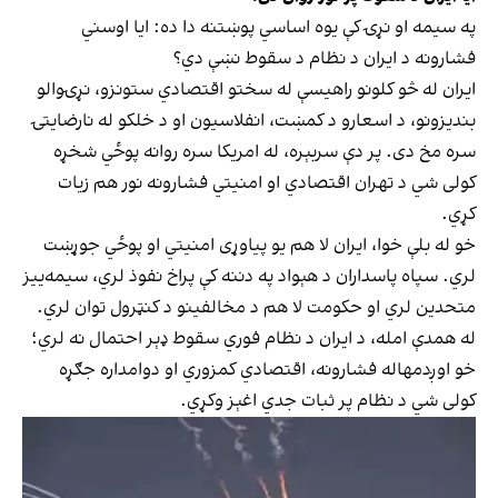
په سیمه او نړۍ کې یوه اساسي پوښتنه دا ده: ایا اوسني
فشارونه د ایران د نظام د سقوط نښې دي؟
ایران له څو کلونو راهیسې له سختو اقتصادي ستونزو، نړۍوالو
بندیزونو، د اسعارو د کمښت، انفلاسیون او د خلکو له نارضایتۍ
سره مخ دی. پر دې سربېره، له امریکا سره روانه پوځي شخړه
کولی شي د تهران اقتصادي او امنیتي فشارونه نور هم زیات
کړي.
خو له بلې خوا، ایران لا هم یو پیاوړی امنیتي او پوځي جوړښت
لري. سپاه پاسداران د هېواد په دننه کې پراخ نفوذ لري، سیمه‌ییز
متحدین لري او حکومت لا هم د مخالفینو د کنټرول توان لري.
له همدې امله، د ایران د نظام فوري سقوط ډېر احتمال نه لري؛
خو اوږدمهاله فشارونه، اقتصادي کمزوري او دوامداره جګړه
کولی شي د نظام پر ثبات جدي اغېز وکړي.