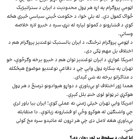
اټومي پروګرام په اړه هر ډول محدودیت د ایران د ستراتیژیک
ځواک کمول دي. له بلې خوا، د حکومت ځینې سیاسي څېرې هڅه
کوي د فشارونو د کمولو لپاره له نړۍ سره د خبرو لاره خلاصه
وساتي.
د اټومي پروګرام ترڅنګ، د ایران بالستیک توغندیز پروګرام هم د
اختلاف بل مهم ټکی دی.
امریکا غواړي د ایران توغندیز توان هم د خبرو برخه وګرځوي، خو
تهران په ښکاره ډول وايي چې د دفاعي توغندیو موضوع هېڅکله
د مذاکراتو برخه نه شي کېدای.
همدا ژور اختلاف او بې‌باوري د دواړو هېوادونو ترمنځ د هر ډول
هوکړې تر ټولو لوی خنډ بلل کېږي.
امریکا وايي تهران خپلې ژمنې نه عملي کوي؛ ایران بیا باور لري
چې واشنګټن له هوکړو وځي او فشارونه زیاتوي. دا متقابله
بې‌باوري هغه لامل دی چې هر تړون له ماتېدو سره مخ کولی
شي.
ایا ایران د سقوط پر لور روان دی؟