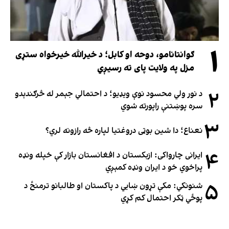
۱
ګوانتانامو، دوحه او کابل؛ د خیرالله خیرخواه ستړی
مزل په ولایت پای ته رسیږي
۲
د نور ولي محسود نوې ویډیو؛ د احتمالي جېمر له څرګندېدو
سره پوښتنې راپورته شوي
۳
نعناع؛ دا شین بوټی دروغتیا لپاره څه رازونه لري؟
۴
ایرانی چارواکی: ازبکستان د افغانستان بازار کې خپله ونډه
پراخوي خو د ایران ونډه کمېږي
۵
شنونکي: مکې تړون ښايي د پاکستان او طالبانو ترمنځ د
پوځي ټکر احتمال کم کړي