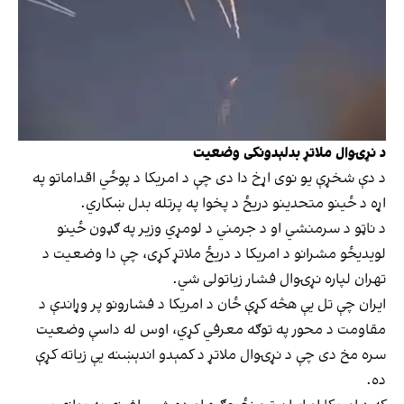
د نړۍوال ملاتړ بدلېدونکی وضعیت
د دې شخړې یو نوی اړخ دا دی چې د امریکا د پوځي اقداماتو په
اړه د ځینو متحدینو دریځ د پخوا په پرتله بدل ښکاري.
د ناټو د سرمنشي او د جرمني د لومړي وزیر په ګډون ځینو
لویدیځو مشرانو د امریکا د دریځ ملاتړ کړی، چې دا وضعیت د
تهران لپاره نړۍوال فشار زیاتولی شي.
ایران چې تل یې هڅه کړې ځان د امریکا د فشارونو پر وړاندې د
مقاومت د محور په توګه معرفي کړي، اوس له داسې وضعیت
سره مخ دی چې د نړۍوال ملاتړ د کمېدو اندېښنه یې زیاته کړې
ده.