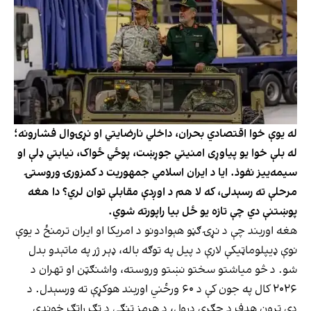
له یوې خوا اقتصادي بحران، داخلي نارضایتي او نړۍوال فشارونه؛
له بلې خوا یو پیاوړی امنیتي جوړښت، پوځي ځواک، نیابتي ډلې او
سیمه‌ییز نفوذ. ایا د ایران اسلامي جمهوریت د کمزورۍ وروستۍ
مرحلې ته رسېدلی، که لا هم د اوږدې مقابلې توان لري؟ دا هغه
پوښتنې دي چې تازه یو ځل بیا راپورته شوي.
هغه اوربند چې د نړۍ ګڼو هېوادونو د امریکا او ایران ترمنځ د یوې
نوې ډیپلوماټیکې لارې د پیل په توګه باله، ډېر ژر په ماتېدو بدل
شو. د څو میاشتو سختو نښتو وروسته، واشنګټن او تهران د
۲۰۲۶ کال په جون کې د ۶۰ ورځني اوربند هوکړې ته ورسېدل. د
دې تړون هدف د جګړې درول، د هرمز تنګي د تګ راتګ خوندي