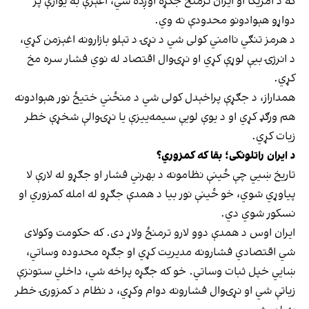
که د امریکا او ایران ترمنځ جګړه اوږده شي، اغېزې به یوازې پر
دواړو هېوادونو محدودې نه وي.
د هرمز تنګي ناامني کولی شي د نړۍ د تېلو بازارونه اغېزمن کړي،
د انرژۍ بیې لوړې کړي او نړۍوال اقتصاد له نوي فشار سره مخ
کړي.
همداراز، د جګړې پراخېدل کولی شي د منځني ختیځ نور هېوادونه
هم ورګډ کړي او د یوې لویې سیمه‌ییزې یا نړۍوالې شخړې خطر
زیات کړي.
د ایران راتلونکی؛ بقا که کمزوري؟
تاریخ ښيي چې ځینې نظامونه د بهرني فشار او جګړو له لارې لا
پیاوړي شوي، خو ځینې نور بیا د همدې جګړو له امله کمزوري او
نسکور شوي دي.
ایران اوس د همدې دوو لارو ترمنځ ولاړ دی. که حکومت وکولای
شي اقتصادي فشارونه مدیریت کړي او جګړه محدوده وساتي،
ښايي خپل ثبات وساتي. خو که جګړه پراخه شي، داخلي ستونزې
زیاتې شي او نړۍوال فشارونه دوام وکړي، د نظام د کمزورۍ خطر