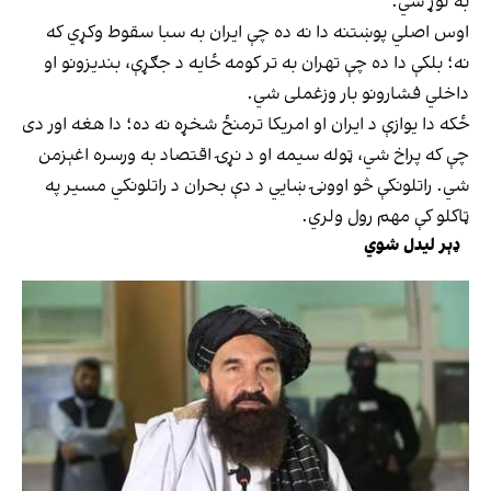
به لوړ شي.
اوس اصلي پوښتنه دا نه ده چې ایران به سبا سقوط وکړي که
نه؛ بلکې دا ده چې تهران به تر کومه ځایه د جګړې، بندیزونو او
داخلي فشارونو بار وزغملی شي.
ځکه دا یوازې د ایران او امریکا ترمنځ شخړه نه ده؛ دا هغه اور دی
چې که پراخ شي، ټوله سیمه او د نړۍ اقتصاد به ورسره اغېزمن
شي. راتلونکې څو اوونۍ ښايي د دې بحران د راتلونکي مسیر په
ټاکلو کې مهم رول ولري.
ډېر لیدل شوي