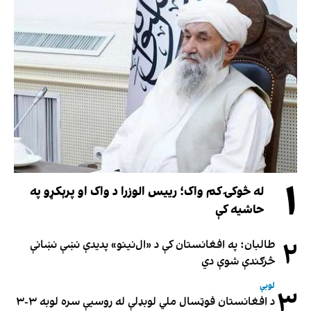
۱
له څوکۍ کم واک؛ رییس الوزرا د واک او پرېکړو په
حاشیه کې
۲
طالبان: په افغانستان کې د «ال‌نینو» پدیدې نښې نښانې
څرګندې شوې دي
لوبې
۳
د افغانستان فوټسال ملي لوبډلې له روسیې سره لوبه ۳-۳