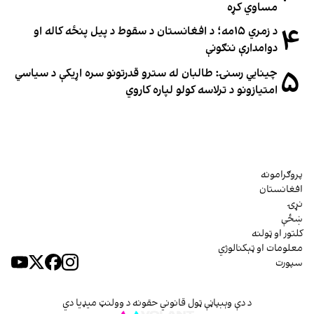
مساوي کړه
۴
د زمري ۱۵مه؛ د افغانستان د سقوط د پیل پنځه کاله او
دوامدارې ننګونې
۵
چینایي رسنۍ: طالبان له سترو قدرتونو سره اړیکې د سیاسي
امتیازونو د ترلاسه کولو لپاره کاروي
پروګرامونه
افغانستان
نړۍ
ښځې
کلتور او ټولنه
معلومات او ټېکنالوژي
سپورت
د دې وېبپاڼې ټول قانوني حقونه د وولنټ میډیا دي