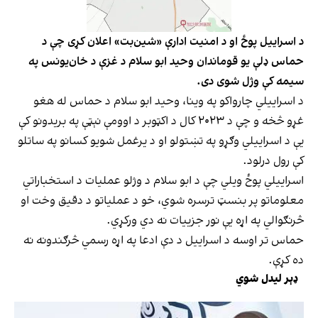
د اسراییل پوځ او د امنیت ادارې «شین‌بت» اعلان کړی چې د
حماس ډلې یو قوماندان وحید ابو سلام د غزې د خان‌یونس په
سیمه کې وژل شوی دی.
د اسراییلي چارواکو په وینا، وحید ابو سلام د حماس له هغو
غړو څخه و چې د ۲۰۲۳ کال د اکټوبر د اوومې نېټې په بریدونو کې
یې د اسراییلي وګړو په تښتولو او د یرغمل شویو کسانو په ساتلو
کې رول درلود.
اسراییلي پوځ ویلي چې د ابو سلام د وژلو عملیات د استخباراتي
معلوماتو پر بنسټ ترسره شوي، خو د عملیاتو د دقیق وخت او
څرنګوالي په اړه یې نور جزییات نه دي ورکړي.
حماس تر اوسه د اسراییل د دې ادعا په اړه رسمي څرګندونه نه
ده کړې.
ډېر لیدل شوي