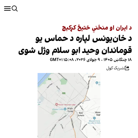
د ایران او منځني ختیځ کړکېچ
د خان‌یونس لپاره د حماس یو
قوماندان وحید ابو سلام وژل شوی
۱۸ چنگاښ ۱۴۰۵ - ۹ جولای ۲۰۲۶، ۱۵:۰۸ GMT+۱
شریک کول