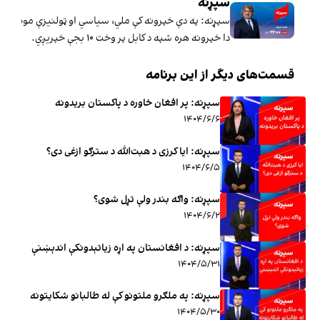
سپړنه
سپړنه: په دې خپرونه کې ملي، سیاسي او ټولنیزې موضوع ګ
دا خپرونه هره شپه د کابل پر وخت ۱۰ بجې خپریږي.
قسمت‌های دیگر از این برنامه
سپړنه: پر افغان خاوره د پاکستان بریدونه
۱۴۰۴/۶/۶
سپړنه: ایا کرزی د هبت‌الله د سترګو ازغی دی؟
۱۴۰۴/۶/۵
سپړنه: واګه بندر ولې تړل شوی؟
۱۴۰۴/۶/۲
سپړنه: د افغانستان په اړه زیاتېدونکې اندېښنې
۱۴۰۴/۵/۳۱
سپړنه: په ملګرو ملتونو کې له طالبانو شکایتونه
۱۴۰۴/۵/۳۰