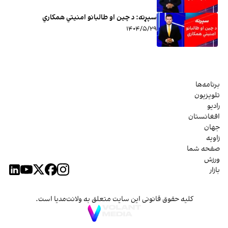
سپړنه: د چین او طالبانو امنیتي همکاري
۱۴۰۴/۵/۲۹
برنامه‌ها
تلویزیون
رادیو
افغانستان
جهان
زاویه
صفحه شما
ورزش
بازار
کلیه حقوق قانونی این سایت متعلق به ولانت‌مدیا است.