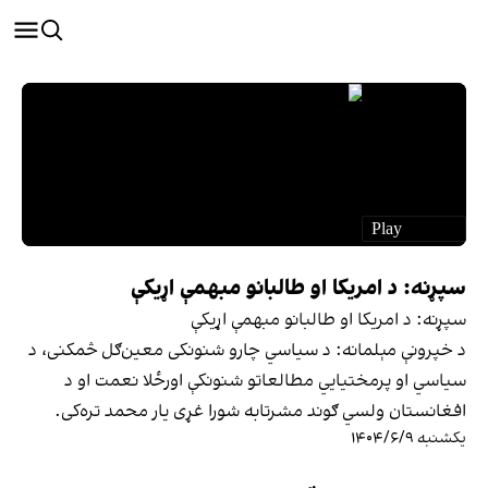
سپړنه: د امریکا او طالبانو مبهمې اړیکې
سپړنه: د امریکا او طالبانو مبهمې اړیکې
د خپرونې مېلمانه: د سیاسي چارو شنونکی معین‌ګل څمکنی، د
سیاسي او پرمختیایي مطالعاتو شنونکې اورځلا نعمت او د
افغانستان ولسي ګوند مشرتابه شورا غړی یار محمد تره‌کی.
یکشنبه ۱۴۰۴/۶/۹