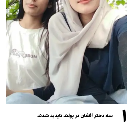
۱
سه دختر افغان در پولند ناپدید شدند