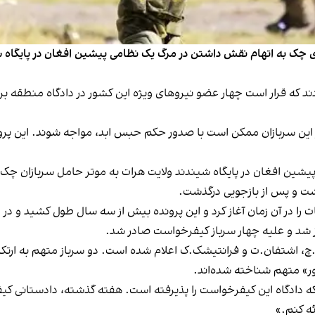
د که قرار است چهار عضو نیروهای ویژه این کشور در دادگاه منطقه برن
 از این سربازان ممکن است با صدور حکم حبس ابد، مواجه شوند. این پرو
ل ۲۰۱۸ وحید‌الله خان، سرباز پیشین افغان در پایگاه شیندند ولایت هرات به موتر حامل
داشت و پس از بازجویی درگذشت.
ف.چ، اشتفان.ت و فرانتیشک.ک اعلام شده است. دو سرباز متهم به ار
ور» متهم شناخته شده‌اند.
ه دادگاه این کیفرخواست را پذیرفته است. هفته گذشته، دادستانی کیفر
ئه کنم.»