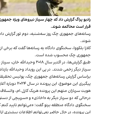
قرار است محاکمه شوند.
رسانه‌های جمهوری چک روز سه‌شنبه، دوم ثور گزارش دادن
شوند.
کلارا بلکووا، سخنگوی دادگاه به رسانه‌ها گفت که برخی
جمهوری چک محسوب شده است.
طبق گزارش‌ها، در اکتبر سا
سرباز دیگر زخمی شدند. در پی این رویداد وحید‌الله باز
پیگیری این موصوع، این پرونده در سال ۲۰۲۴ دوباره آغاز شد و علیه چهار سرباز کیفرخواست صادر شد.
هویت سربازان متهم این پرونده هریک کارل.‌ام، واتسلا
درحالی که دو سرباز دیگر به «اخاذی» و «سرپیچی از دست
سخنگوی دادگاه منطقه برنو گفت: «می‌توانم تایید کنم ک
این پرونده، در حال حاضر نمی‌توانم اطلاعات بیشتری ارا