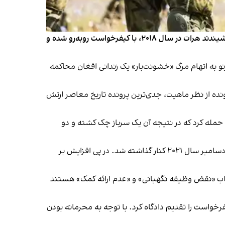
رادیو پراگ گزارش داد که چهار سرباز نیروهای ویژه جمهوری چک به اتهام نقش داشتن در مرگ یک نظامی پیشین افغان در پایگاه شیندند هرات در سال ۲۰۱۸، با کیفرخواست روبه‌رو شده و
و به اتهام مرگ «خشونت‌بار» یک زندانی افغان محاکمه
نده از نظر ماهیت، جدی‌ترین پرونده تاریخ معاصر ارتش
 سربازان چک حمله کرد که در نتیجه آن یک سرباز چک کشته و دو
براساس گزارش رسانه‌های جمهوری چک، پولیس تحقیقات را در آن زمان آغاز کرد و این پرونده بیش از سه سال طول کشید و در دسامبر سال ۲۰۲۱ کنار گذاشته شد. در پی افزایش بر
تکاب «نقض وظیفه نگهبانی» و «عدم ارائه کمک» هستند
خواست را تقدیم دادگاه کرد. با توجه به محرمانه بودن