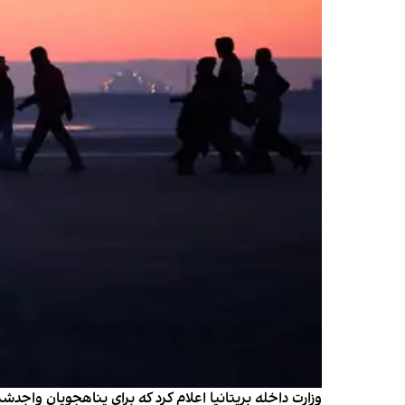
وزارت داخله بریتانیا اعلام کرد که برای پناهجویان واجد