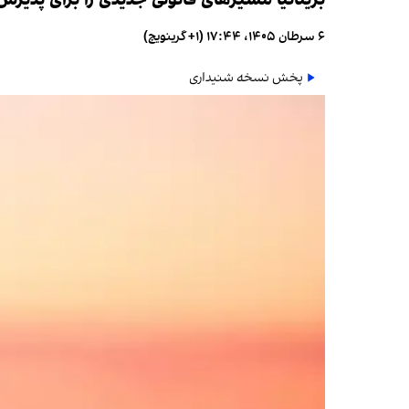
۶ سرطان ۱۴۰۵، ۱۷:۴۴ (‎+۱ گرینویچ)
پخش نسخه شنیداری