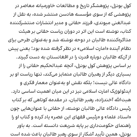
کول بونزل، پژوهشگر تاریخ و مطالعات خاورمیانه معاصر در
پژوهشی که از سوی مؤسسه هادسن منتشر شده، به نقل از
عبدالغنی میوندی، فرزند حقانی و مدیر انتشارات منتشرکننده
کتاب، نوشته است این اثر در دوران ریاست حقانی بر هیئت
مذاکره‌کننده طالبان در دوحه نوشته شد و به‌عنوان طرحی برای
نظام آینده «امارت اسلامی» در نظر گرفته شده بود؛ یعنی پیش
از آن‌که طالبان دوباره قدرت را در افغانستان به دست گیرند.
بر اساس پژوهش کول بونزل، آنچه عبدالحکیم حقانی را از
بسیاری دیگر از رهبران طالبان متمایز می‌کند، تنها ریاست او بر
دادگاه عالی نیست؛ بلکه نقش او به‌عنوان معمار فکری و
ایدئولوژیک امارت اسلامی نیز در این میان اهمیت اساسی دارد.
هبت‌الله آخندزاده، رهبر طالبان، در مقدمه‌ کوتاهی که بر کتاب
رئيس دادگاه عالی طالبان نوشته، از حقانی با عنوان‌هایی چون
«استاد علما» و «رئیس فقهای این عصر» یاد کرده و کتاب او را
راهنمای حکومت‌داری بر پایه شریعت دانسته است. به باور
بونزل، همین تأیید آشکار از سوی رهبر طالبان باعث شده است