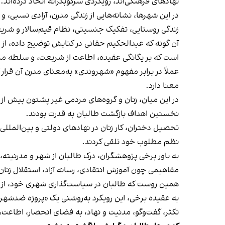
نهادهای فرهنگی‌اند، رویکردی سرکوبگرانه اتخاذ کرده‌اند.
در این شهرها، نشانه‌هایی از زندگی مدرن، آزادی نسبی، 
زندگی روستایی، تفکیک جنسیتی، نظام قیم‌سالار و شر
آن گونه که عبدالحکیم حقانی در کتابش توضیح داده، از د
است که بر یگانگی عقیده، اطاعت از شریعت، و سلطه مر
عملاً در برابر مفهوم «شهروندی» به‌معنای مدرن آن قرا
معنا دارد.
در این میان، زنان و گروه‌های مردمی غیر پشتون بیش از ه
نخستین اهداف بازگشت طالبان به قدرت بودند.
تحصیل دختران، کار زنان در نهادهای دولتی و بین‌الملل
نظم مطلوب خود تلقی کردند.
به باور برخی پژوهشگران، درک طالبان از شهر و مدرنیته،
مفاهیمی چون آموزش انتقادی، رسانه آزاد، استقلال زنان،
همین روست که طالبان در سیاست‌گذاری شهری خود، از ا
به عقیده برخی، این رویکرد به‌روشنی یک «پروژه ضدشهر»
تکثر، گفت‌وگو، مدنیت و نهاد، به فضای انحصار، اطاعت، 