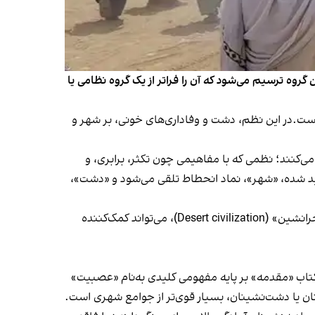
روه ترسیم می‌شود که آن را فراتر از یک گروه نظامی یا
است.در این نظم، دشت و وفاداری‌های خونی، بر شهر و
می‌کنند؛ نظمی که با مفاهیمی چون تکثر، برابری، و
لید شده، «شهر»، نماد انحطاط تلقی می‌شود و «دشت»،
برای درک بهتر جنبش طالبان در بازتولید نظم قبیله‌ای در افغانستان، چارچوب نظری ابن‌خلدون درباره «عصبیت» و «تمدن صحرانشین» (Desert civilization)، می‌تواند کمک‌کننده
ت‌ها، در کتاب «مقدمه» بر پایه‌ مفهومی کلیدی به‌نام «عصبیت»
ان یا دشت‌نشینان، بسیار قوی‌تر از جوامع شهری است.