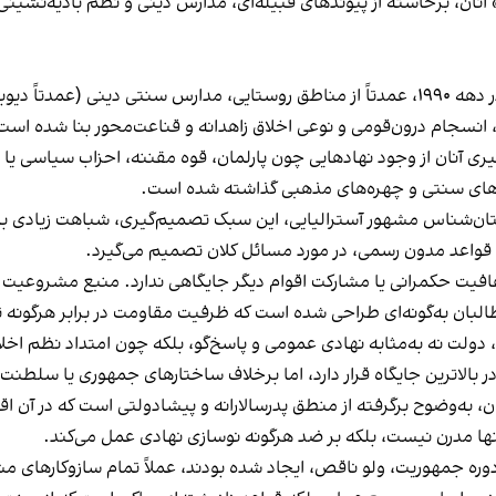
ن، برخاسته از پیوندهای قبیله‌ای، مدارس دینی و نظم بادیه‌نشینی ا
براساس منابعی که ذکر شد، بنیان‌گذاران اصلی طالبان در دهه ۱۹۹۰، عمدتاً از مناطق روستایی
ی، انسجام درون‌قومی و نوعی اخلاق زاهدانه و قناعت‌محور بنا شده است
در اگست ۲۰۲۱، ساختار تصمیم‌گیری آنان از وجود نهادهایی چون پارلمان، قوه‌ مقننه،
ه‌های سنتی و چهره‌های مذهبی گذاشته شده است.
تان‌شناس مشهور آسترالیایی، این سبک تصمیم‌گیری، شباهت زیادی با 
 قواعد مدون رسمی، در مورد مسائل کلان تصمیم می‌گیرد.
افیت حکمرانی یا مشارکت اقوام دیگر جایگاهی ندارد. منبع مشروعیت ن
ن به‌گونه‌ای طراحی شده است که ظرفیت مقاومت در برابر هرگونه تقا
ا، دولت نه به‌مثابه نهادی عمومی و پاسخ‌گو، بلکه چون امتداد نظم اخ
ر بالاترین جایگاه قرار دارد، اما برخلاف ساختارهای جمهوری یا سلطنت
به‌وضوح برگرفته از منطق پدرسالارانه و پیشادولتی است که در آن اقتدار
نها مدرن نیست، بلکه بر ضد هرگونه نوسازی نهادی عمل می‌کند.
دوره جمهوریت، ولو ناقص، ایجاد شده بودند، عملاً تمام سازوکارهای م