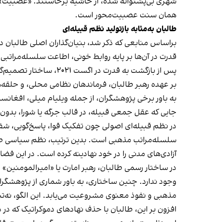
شهری بی‌پشتوانه شده، از حاشیه برخاستند. «عصبیت» آنا
همان سنت عصبیت‌محور است.
طالبان به‌مثابه بازتولید نظم قبیله‌ای
قدرت در آن‌ها بر پایه‌ روابط خونی، اطاعت سلسله‌مراتب
پس از بازگشت به قدرت 
بر عهده‌ رهبر طالبان، فرماندهان نظامی محلی، و حلق
به باور برخی پژوهشگران، از جمله ویلیام میلی، افغانس
جایی که عقل جمعی قبیله، در قالب جرگه یا شورا، بدون
در نظم قبیله‌ای اصولی چون تفکیک قوا، پاسخ‌گویی، شف
سلسله‌مراتب مذهبی است. بدین ترتیب، نظم سیاسی طالبا
آزادی‌های مدنی را در خود نهادینه کرده است. در این فض
در ساختار رسمی طالبان، رهبر امارت یا «امیرالمومنین» د
وجود ندارد. چنین ساختاری، به باور شماری از پژوهشگران، 
مذهبی و نفوذ معنوی مشروعیت می‌یابد. این الگو، نه‌ت
افزون بر این، طالبان با حذف نهادهای دموکراتیک که در 