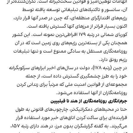
اتهامات توهين‌آميز و قوانين سخت‌گيرانه است. نگران‌كننده‌تر از
آن، سانسور و تاكتيك‌هاى تبليغاتى توسعه يافته توسط
رژيم‌هاى اقتدارگراى منطقه‌اى، كه چین در صدر آنها قرار دارد،
اكنون بسيار فراتر از مرزهاى آنها كَسترش يافته است.
كوریای شمالى در رتبه ١٧٩ افراطى‌ترين نمونه است. اين كشور
همچنان يكى از بسته‌ترين رژيم‌هاى روى زمين است كه در آن
روزنامه‌نكَارى مستقل به سادگى ممنوع است و تنها تبليغات
رزيم رونق دارد.
در چين (رتبه ١٧٨)، دولت در سال‌هاى اخير ابزارهاى سركوبكَرانه
خود را به طرز چشمكَيرى كَسترش داده است، از جمله
مجموعه‌اى از قوانين امنيت ملى كه مرتباً براى زندانى كردن
روزنامه‌نكَاران از آنها استفاده مى‌شود.
جرم‌انگاری روزنامه‌نگاری از هند تا فیلیپین
حتا در محیط‌های دمکراتیک‌تر، چارچوب‌های قانونی به طول
فزاینده‌ای برای ساکت کردن اتاق‌های خبر مورد استفاده قرار
می‌گیرند. به گفته گزارشگران بدون مرز، در هند دارای رتبه ۱۵۷،