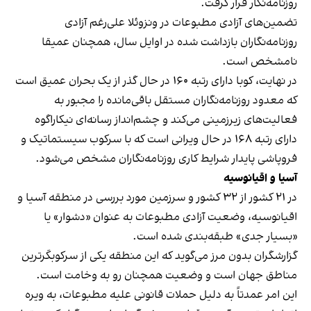
روزنامه‌نگار قرار گرفت.
تضمین‌های آزادی مطبوعات در ونزوئلا علی‌رغم آزادی
روزنامه‌نگاران بازداشت شده در اوایل سال، همچنان عمیقا
نامشخص است.
در نهایت، کوبا دارای رتبه ۱۶۰ در حال گذر از یک بحران عمیق است
که معدود روزنامه‌نگاران مستقل باقی‌مانده را مجبور به
فعالیت‌های زیرزمینی می‌کند و چشم‌انداز رسانه‌ای نیکاراگوه
دارای رتبه ۱۶۸ در حال ویرانی است که با سرکوب سیستماتیک و
فروپاشی پایدار شرایط کاری روزنامه‌نگاران مشخص می‌شود.
آسیا و اقیانوسیه
در ٢١ كشور از ٣٢ كشور و سرزمين مورد بررسى در منطقه آسيا و
اقيانوسيه، وضعيت آزادى مطبوعات به عنوان «دشوار» يا
«بسيار جدى» طبقه‌بندى شده است.
گزارشگران بدون مرز می‌گوید که اين منطقه يكى از سركوبكَر‌ترين
مناطق جهان است و وضعيت همچنان رو به وخامت است.
اين امر عمدتاً به دليل حملات قانونى عليه مطبوعات، به ويره