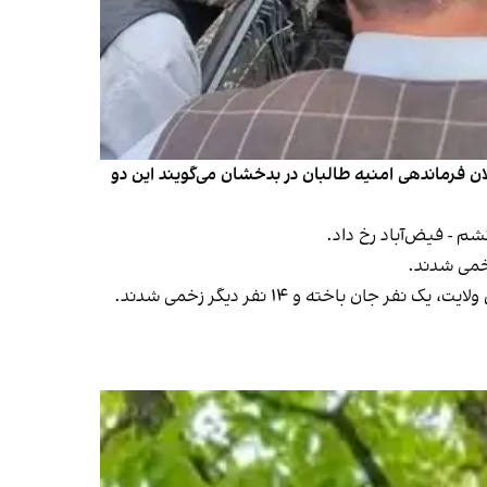
یض‌آباد، شش نفر جان باخته و ۲۵ نفر دیگر زخمی شدند. مسئولان فرماندهی امنیه طالبان در بدخشان می‌گویند این دو
م - فیض‌آباد رخ داد.
باخته و ۱۴ نفر دیگر زخمی شدند.