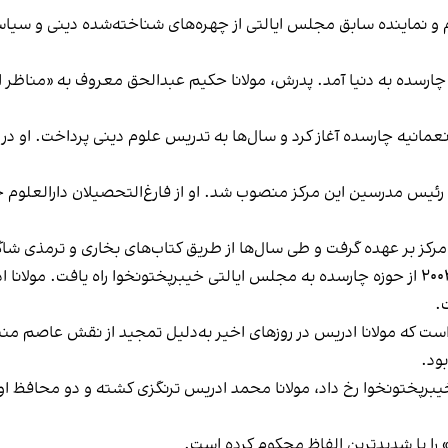
نماینده سابق مجلس ایالتی از چهره‌های شناخته‌شده دینی و سیاسی
در سال ۱۹۶۱ در منطقه ترنگزی چارسده به دنیا آمد. پدرش، مولانا حکیم عبدالحق معروف ب
ل ۱۹۸۳ تدریس را در جامعه نعمانیه چارسده آغاز کرد و سال‌ها به تدریس علوم دینی پ
عمانیه و رئیس مدرسین این مرکز منصوب شد. او از فارغ‌التحصیلان دارالعلوم 
رکز بر عهده گرفت و طی سال‌ها از طریق کتاب‌های بخاری و ترمذی شاگر
او در عرصه سیاست نیز چهره‌ای تاثیرگذار بود و در سال ۲۰۰۲ از حوزه چارسده به مجلس ایالتی خیبر
.
است که مولانا ادریس در روزهای اخیر به‌دلیل تمجید از نقش عاصم م
بود.
یبرپختونخوا رخ داد، مولانا محمد ادریس ترنگزی کشته و دو محافظ ا
 را با شدیدترین الفاظ محکوم کرده است.