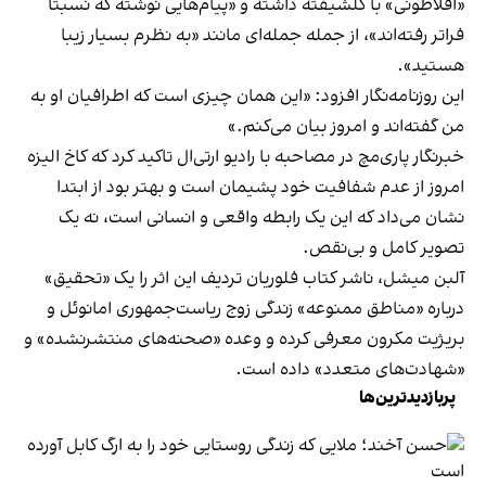
«افلاطونی» با گلشیفته داشته و «پیام‌هایی نوشته که نسبتا
فراتر رفته‌اند»، از جمله جمله‌ای مانند «به نظرم بسیار زیبا
هستید».
این روزنامه‌نگار افزود: «این همان چیزی است که اطرافیان او به
من گفته‌اند و امروز بیان می‌کنم.»
خبرنگار پاری‌مچ در مصاحبه با رادیو ار‌تی‌ال تاکید کرد که کاخ الیزه
امروز از عدم شفافیت خود پشیمان است و بهتر بود از ابتدا
نشان می‌داد که این یک رابطه واقعی و انسانی است، نه یک
تصویر کامل و بی‌نقص.
آلبن میشل، ناشر کتاب فلوریان تردیف این اثر را یک «تحقیق»
درباره «مناطق ممنوعه» زندگی زوج ریاست‌جمهوری امانوئل و
بریژیت مکرون معرفی کرده و وعده «صحنه‌های منتشرنشده» و
«شهادت‌های متعدد» داده است.
پربازدیدترین‌ها