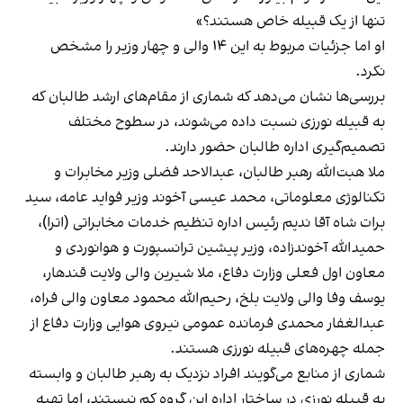
تنها از یک قبیله خاص هستند؟»
او اما جزئیات مربوط به این ۱۴ والی و چهار وزیر را مشخص
نکرد.
بررسی‌ها نشان می‌دهد که شماری از مقام‌های ارشد طالبان که
به قبیله نورزی نسبت داده می‌شوند، در سطوح مختلف
تصمیم‌گیری اداره طالبان حضور دارند.
ملا هبت‌الله رهبر طالبان، عبدالاحد فضلی وزیر مخابرات و
تکنالوژی معلوماتی، محمد عیسی آخوند وزیر فواید عامه، سید
برات شاه آقا ندیم رئیس اداره تنظیم خدمات مخابراتی (اترا)،
حمیدالله آخوندزاده، وزیر پیشین ترانسپورت و هوانوردی و
معاون اول فعلی وزارت دفاع، ملا شیرین والی ولایت قندهار،
یوسف وفا والی ولایت بلخ، رحیم‌الله محمود معاون والی فراه،
عبدالغفار محمدی فرمانده عمومی نیروی هوایی وزارت دفاع از
جمله چهره‌های قبیله نورزی هستند.
شماری از منابع می‌گویند افراد نزدیک به رهبر طالبان و وابسته
به قبیله نورزی در ساختار اداره این گروه کم نیستند، اما تهیه